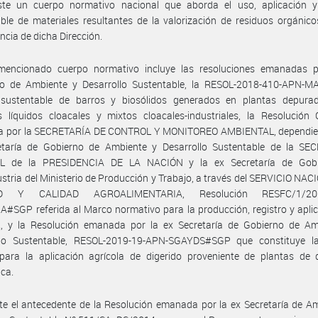
ste un cuerpo normativo nacional que aborda el uso, aplicación 
ble de materiales resultantes de la valorización de residuos orgánic
cia de dicha Dirección.
mencionado cuerpo normativo incluye las resoluciones emanadas p
rio de Ambiente y Desarrollo Sustentable, la RESOL-2018-410-APN-M
sustentable de barros y biosólidos generados en plantas depura
s líquidos cloacales y mixtos cloacales-industriales, la Resolución
 por la SECRETARÍA DE CONTROL Y MONITOREO AMBIENTAL, dependien
etaría de Gobierno de Ambiente y Desarrollo Sustentable de la SE
L de la PRESIDENCIA DE LA NACIÓN y la ex Secretaría de Gobi
stria del Ministerio de Producción y Trabajo, a través del SERVICIO NA
D Y CALIDAD AGROALIMENTARIA, Resolución RESFC/1/20
SGP referida al Marco normativo para la producción, registro y apli
, y la Resolución emanada por la ex Secretaría de Gobierno de Am
llo Sustentable, RESOL-2019-19-APN-SGAYDS#SGP que constituye 
para la aplicación agrícola de digerido proveniente de plantas de d
ca.
te el antecedente de la Resolución emanada por la ex Secretaría de A