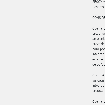
SECCYMA
Desarro
CONSID
Que la L
preserva
ambienta
prevenir
para pos
integrar
establec
de polít
Que el A
las caus
integrad
producir
Que la 