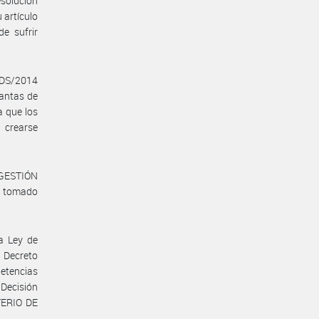
olución
artículo
e sufrir
AyDS/2014
antas de
a que los
 crearse
 GESTIÓN
a tomado
la Ley de
 Decreto
petencias
Decisión
TERIO DE