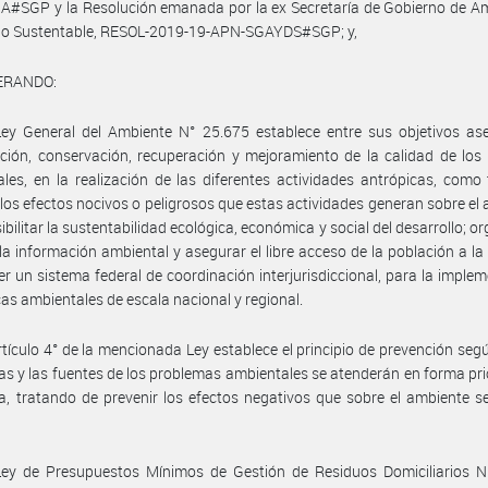
#SGP y la Resolución emanada por la ex Secretaría de Gobierno de Am
llo Sustentable, RESOL-2019-19-APN-SGAYDS#SGP; y,
ERANDO:
ey General del Ambiente N° 25.675 establece entre sus objetivos ase
ción, conservación, recuperación y mejoramiento de la calidad de los
les, en la realización de las diferentes actividades antrópicas, como
 los efectos nocivos o peligrosos que estas actividades generan sobre el
ibilitar la sustentabilidad ecológica, económica y social del desarrollo; or
 la información ambiental y asegurar el libre acceso de la población a l
er un sistema federal de coordinación interjurisdiccional, para la imple
icas ambientales de escala nacional y regional.
rtículo 4° de la mencionada Ley establece el principio de prevención segú
as y las fuentes de los problemas ambientales se atenderán en forma prio
a, tratando de prevenir los efectos negativos que sobre el ambiente 
.
Ley de Presupuestos Mínimos de Gestión de Residuos Domiciliarios N