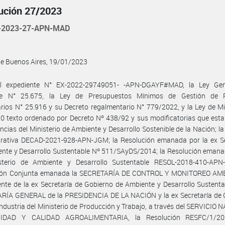
ución 27/2023
-2023-27-APN-MAD
de Buenos Aires, 19/01/2023
l expediente N° EX-2022-29749051- -APN-DGAYF#MAD, la Ley Gen
e N° 25.675, la Ley de Presupuestos Mínimos de Gestión de 
arios N° 25.916 y su Decreto regalmentario N° 779/2022, y la Ley de Mi
0 texto ordenado por Decreto Nº 438/92 y sus modificatorias que esta
cias del Ministerio de Ambiente y Desarrollo Sostenible de la Nación; la
trativa DECAD-2021-928-APN-JGM; la Resolución emanada por la ex Se
nte y Desarrollo Sustentable Nº 511/SAyDS/2014; la Resolución emana
sterio de Ambiente y Desarrollo Sustentable RESOL-2018-410-APN
ión Conjunta emanada la SECRETARÍA DE CONTROL Y MONITOREO AM
nte de la ex Secretaría de Gobierno de Ambiente y Desarrollo Sustenta
RÍA GENERAL de la PRESIDENCIA DE LA NACIÓN y la ex Secretaría de 
ndustria del Ministerio de Producción y Trabajo, a través del SERVICIO
IDAD Y CALIDAD AGROALIMENTARIA, la Resolución RESFC/1/20