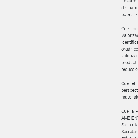
Desarrol
de barr
potabil
Que, po
Valoriz
identifi
orgánico
valoriza
product
reducció
Que el 
perspect
material
Que la 
AMBIENT
Sustent
Secretar