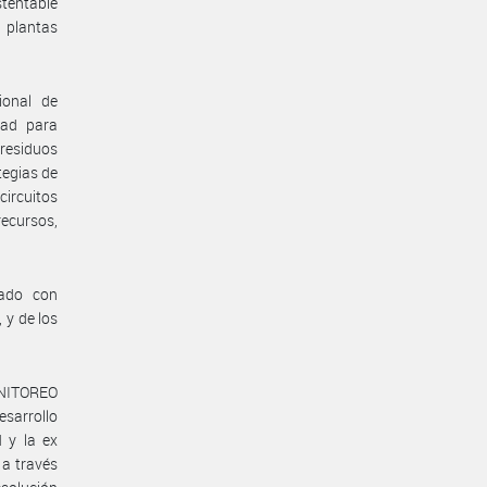
tentable
 plantas
ional de
dad para
 residuos
tegias de
circuitos
ecursos,
ñado con
 y de los
ONITOREO
sarrollo
 y la ex
 a través