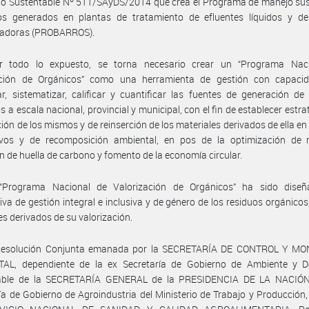
lo Sustentable Nº 511/SAyDS/2014 que crea el Programa de manejo sus
os generados en plantas de tratamiento de efluentes líquidos y de
izadoras (PROBARROS).
r todo lo expuesto, se torna necesario crear un “Programa Nac
ación de Orgánicos” como una herramienta de gestión con capaci
car, sistematizar, calificar y cuantificar las fuentes de generación de
s a escala nacional, provincial y municipal, con el fin de establecer estra
ción de los mismos y de reinserción de los materiales derivados de ella en 
ivos y de recomposición ambiental, en pos de la optimización de r
n de huella de carbono y fomento de la economía circular.
“Programa Nacional de Valorización de Orgánicos” ha sido dise
iva de gestión integral e inclusiva y de género de los residuos orgánicos,
es derivados de su valorización.
Resolución Conjunta emanada por la SECRETARÍA DE CONTROL Y M
AL, dependiente de la ex Secretaría de Gobierno de Ambiente y De
able de la SECRETARÍA GENERAL de la PRESIDENCIA DE LA NACIÓN
ía de Gobierno de Agroindustria del Ministerio de Trabajo y Producción,