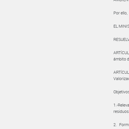
Por ello,
EL MINI
RESUELV
ARTÍCULO
ámbito 
ARTÍCUL
Valoriza
Objetivo
1.-Relev
residuos
2. Form