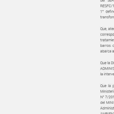
del SE
RESFC/1
1° defi
transfor
Que, ate
correspo
tratamie
barros 
abarca a
Que la 
ADMINIS
la inter
Que la p
Minister
N° 7/201
del MIN
Adminis
AMBIENT