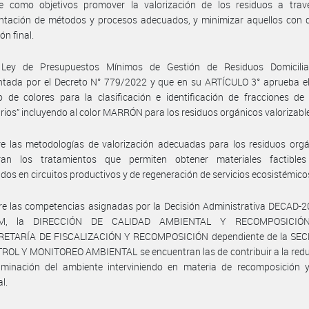
ce como objetivos promover la valorización de los residuos a trav
ntación de métodos y procesos adecuados, y minimizar aquellos con d
ón final.
Ley de Presupuestos Mínimos de Gestión de Residuos Domicilia
ntada por el Decreto N° 779/2022 y que en su ARTÍCULO 3° aprueba el
o de colores para la clasificación e identificación de fracciones de
arios” incluyendo al color MARRÓN para los residuos orgánicos valorizabl
e las metodologías de valorización adecuadas para los residuos orgá
ran los tratamientos que permiten obtener materiales factible
ados en circuitos productivos y de regeneración de servicios ecosistémico
re las competencias asignadas por la Decisión Administrativa DECAD-
M, la DIRECCIÓN DE CALIDAD AMBIENTAL Y RECOMPOSICIÓ
ETARÍA DE FISCALIZACIÓN Y RECOMPOSICIÓN dependiente de la SE
ROL Y MONITOREO AMBIENTAL se encuentran las de contribuir a la redu
aminación del ambiente interviniendo en materia de recomposición y
l.