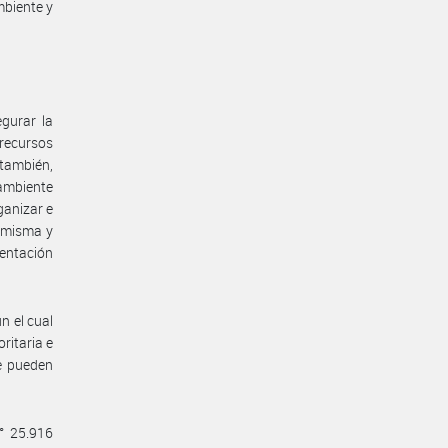
biente y
gurar la
 recursos
 también,
 ambiente
ganizar e
a misma y
mentación
n el cual
ritaria e
se pueden
° 25.916