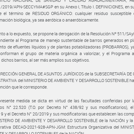
RVICIO NACIONAL DE SANIDAD Y CALIDAD AGROALIMENTARIA, Res
/2019/APN-SECCYMA#SGP en su Anexo I, Título I. DEFINICIONES, en su 
ne el término de RESIDUO ORGÁNICO: cualquier residuo susceptible d
mación biológica, ya sea aeróbica o anaeróbicamente.
nto a lo expuesto, se propone la derogación de la Resolución Nº 511/S
ndiente al Programa de manejo sustentable de barros generados en pl
nto de efluentes líquidos y de plantas potabilizadoras (PROBARROS), y
conforman el grupo de materia orgánica a valorizar, y el Programa a
 dichos barrios, al ser más amplios sus objetivos.
DIRECCIÓN GENERAL DE ASUNTOS JURÍDICOS de la SUBSECRETARÍA DE
TRATIVA del MINISTERIO DE AMBIENTE Y DESARROLLO SOSTENIBLE h
vención que le corresponde.
resente medida se dicta en virtud de las facultades conferidas por 
ios N° 22.520 (T.O. por Decreto N° 438/92 y sus modificatorios), el
9 y el Decreto N° 20/2019 y sus modificatorias que establecen las com
ISTERIO DE AMBIENTE Y DESARROLLO SOSTENIBLE de la NACIÓN y la 
trativa DECAD-2021-928-APN-JGM: Estructura Organizativa del MINIS
E Y DESARROLLO SOTENIBLES de la NACIÓN.