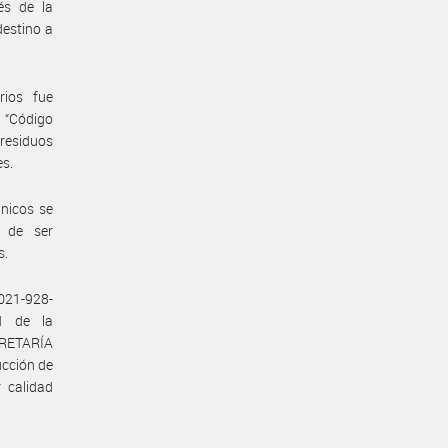
és de la
estino a
rios fue
 “Código
 residuos
es.
nicos se
s de ser
s.
2021-928-
N de la
CRETARÍA
cción de
 calidad