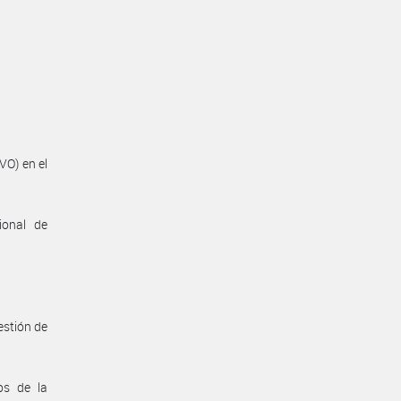
VO) en el
ional de
estión de
os de la