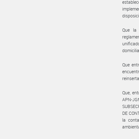
estable
impleme
disposici
Que la 
reglame
unificad
domicili
Que entr
encuent
reinsert
Que, ent
APN-JG
SUBSECR
DE CONT
la cont
ambienta