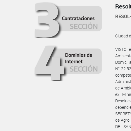
Resol
RESOL
Ciudad 
VISTO e
Ambient
Domicili
N° 22.52
competen
Adminis
de Ambie
ex Mini
Resoluc
dependie
SECRETA
de Agroi
DE SAN