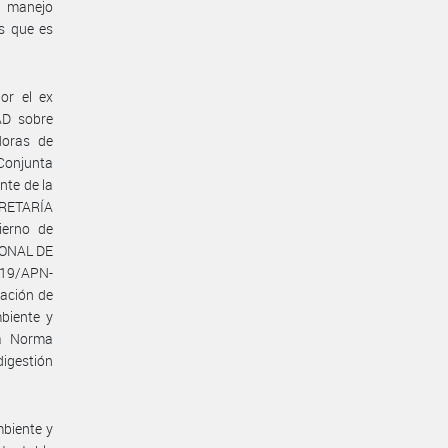
y manejo
os que es
or el ex
AD sobre
doras de
 Conjunta
te de la
CRETARÍA
erno de
CIONAL DE
19/APN-
cación de
biente y
la Norma
igestión
mbiente y