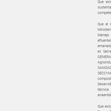
Que exi
sustenta
competen
Que el 
Ministe
Manejo 
efluente
emanada
ex Secr
GENERA
Agroindu
SANIDA
SECCYMA#
compost
Desarro
técnica 
anaeróbi
Que exis