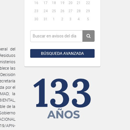
16
17
18
19
20
21
22
23
24
25
26
27
28
29
30
31
1
2
3
4
5
eral del
BÚSQUEDA AVANZADA
Residuos
nisterios
blece las
 Decisión
cretaría
da por el
-MAD; la
BIENTAL,
ble de la
Gobierno
 NACIONAL
19/APN-