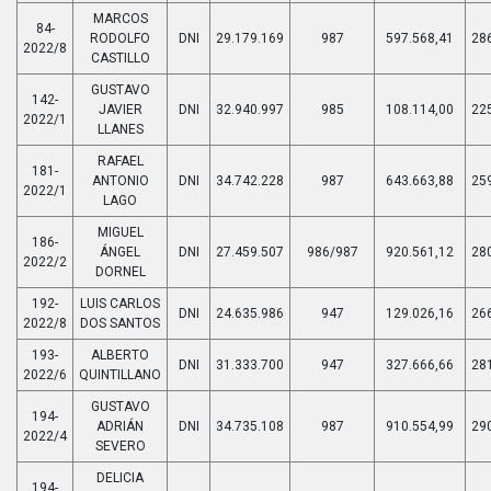
MARCOS
84-
RODOLFO
DNI
29.179.169
987
597.568,41
28
2022/8
CASTILLO
GUSTAVO
142-
JAVIER
DNI
32.940.997
985
108.114,00
22
2022/1
LLANES
RAFAEL
181-
ANTONIO
DNI
34.742.228
987
643.663,88
25
2022/1
LAGO
MIGUEL
186-
ÁNGEL
DNI
27.459.507
986/987
920.561,12
28
2022/2
DORNEL
192-
LUIS CARLOS
DNI
24.635.986
947
129.026,16
26
2022/8
DOS SANTOS
193-
ALBERTO
DNI
31.333.700
947
327.666,66
28
2022/6
QUINTILLANO
GUSTAVO
194-
ADRIÁN
DNI
34.735.108
987
910.554,99
29
2022/4
SEVERO
DELICIA
194-