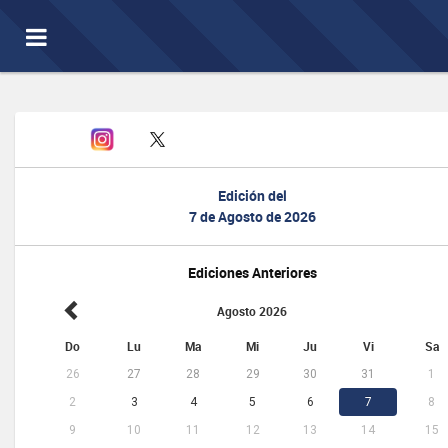
Toggle
navigation
Edición del
7 de Agosto de 2026
Ediciones Anteriores
Agosto 2026
Do
Lu
Ma
Mi
Ju
Vi
Sa
26
27
28
29
30
31
1
2
3
4
5
6
7
8
9
10
11
12
13
14
15