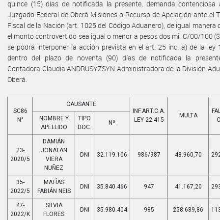
quince (15) días de notificada la presente, demanda contenciosa 
Juzgado Federal de Oberá Misiones o Recurso de Apelación ante el T
Fiscal de la Nación (art. 1025 del Código Aduanero), de igual manera
el monto controvertido sea igual o menor a pesos dos mil C/00/100 ($
se podrá interponer la acción prevista en el art. 25 inc. a) de la ley 
dentro del plazo de noventa (90) días de notificada la present
Contadora Claudia ANDRUSYZSYN Administradora de la División Ad
Oberá.
CAUSANTE
SC86
INF.ART.C.A.
FA
MULTA
NOMBRE Y
TIPO
N°
LEY 22.415
Nº
APELLIDO
DOC.
DAMIÁN
23-
JONATAN
DNI
32.119.106
986/987
48.960,70
29
2020/5
VIERA
NUÑEZ
35-
MATÍAS
DNI
35.840.466
947
41.167,20
29
2022/5
FABIÁN NEIS
47-
SILVIA
DNI
35.980.404
985
258.689,86
11
2022/K
FLORES