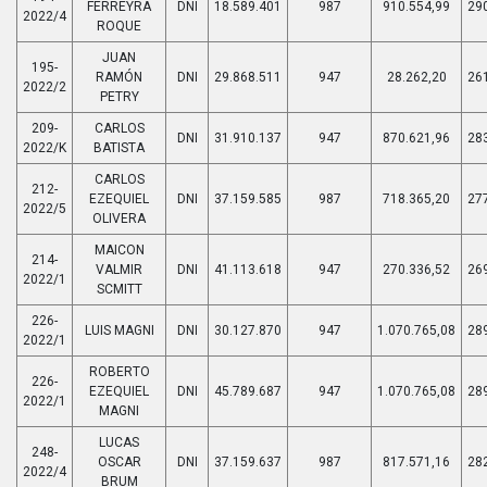
FERREYRA
DNI
18.589.401
987
910.554,99
29
2022/4
ROQUE
JUAN
195-
RAMÓN
DNI
29.868.511
947
28.262,20
26
2022/2
PETRY
209-
CARLOS
DNI
31.910.137
947
870.621,96
28
2022/K
BATISTA
CARLOS
212-
EZEQUIEL
DNI
37.159.585
987
718.365,20
27
2022/5
OLIVERA
MAICON
214-
VALMIR
DNI
41.113.618
947
270.336,52
26
2022/1
SCMITT
226-
LUIS MAGNI
DNI
30.127.870
947
1.070.765,08
28
2022/1
ROBERTO
226-
EZEQUIEL
DNI
45.789.687
947
1.070.765,08
28
2022/1
MAGNI
LUCAS
248-
OSCAR
DNI
37.159.637
987
817.571,16
28
2022/4
BRUM