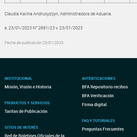
Claudia Karina Andrusyzsyn, Administradora de Aduana.
e. 23/01/2023 N° 2691/23 v. 23/01/2023
Fecha de publicación 23/01/2023
INSTITUCIONAL
AUTENTICACIONES
Misión, Visión e Historia
BFA Repositorio recibos
BFA Verificación
PRODUCTOS Y SERVICIOS
Firma digital
Tarifas de Publicación
FAQ Y TUTORIALES
SITIOS DE INTERÉS
Preguntas Frecuentes
Red de Boletines Oficiales de la