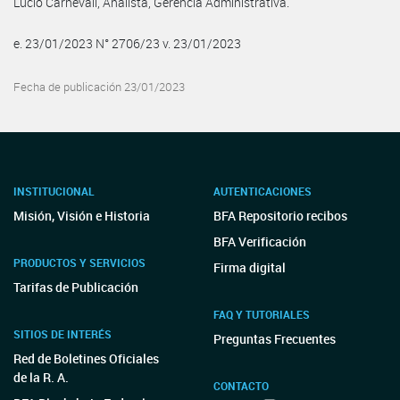
Lucio Carnevali, Analista, Gerencia Administrativa.
e. 23/01/2023 N° 2706/23 v. 23/01/2023
Fecha de publicación 23/01/2023
INSTITUCIONAL
AUTENTICACIONES
Misión, Visión e Historia
BFA Repositorio recibos
BFA Verificación
PRODUCTOS Y SERVICIOS
Firma digital
Tarifas de Publicación
FAQ Y TUTORIALES
SITIOS DE INTERÉS
Preguntas Frecuentes
Red de Boletines Oficiales
de la R. A.
CONTACTO