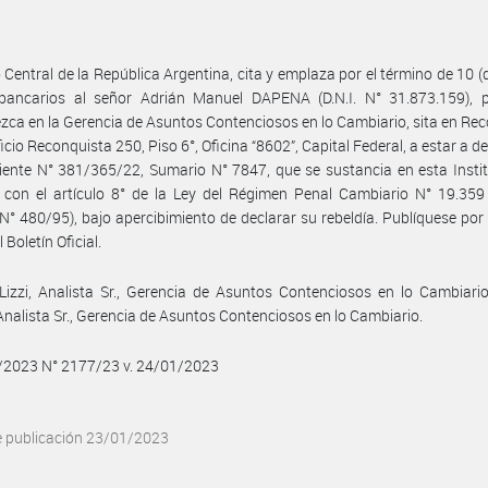
 Central de la República Argentina, cita y emplaza por el término de 10 (d
 bancarios al señor Adrián Manuel DAPENA (D.N.I. N° 31.873.159), 
ca en la Gerencia de Asuntos Contenciosos en lo Cambiario, sita en Re
ficio Reconquista 250, Piso 6°, Oficina “8602”, Capital Federal, a estar a d
iente N° 381/365/22, Sumario N° 7847, que se sustancia en esta Insti
con el artículo 8° de la Ley del Régimen Penal Cambiario N° 19.359 
N° 480/95), bajo apercibimiento de declarar su rebeldía. Publíquese por 
l Boletín Oficial.
izzi, Analista Sr., Gerencia de Asuntos Contenciosos en lo Cambiari
Analista Sr., Gerencia de Asuntos Contenciosos en lo Cambiario.
1/2023 N° 2177/23 v. 24/01/2023
e publicación 23/01/2023