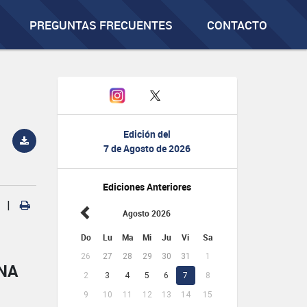
PREGUNTAS FRECUENTES
CONTACTO
Edición del
7 de Agosto de 2026
Ediciones Anteriores
|
Agosto 2026
Do
Lu
Ma
Mi
Ju
Vi
Sa
26
27
28
29
30
31
1
NA
2
3
4
5
6
7
8
9
10
11
12
13
14
15