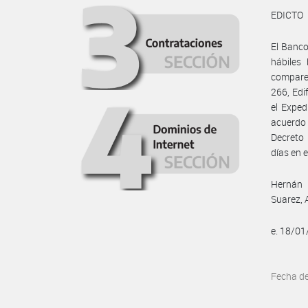
EDICTO
El Banco
hábiles
comparez
266, Edi
el Exped
acuerdo 
Decreto 
días en e
Hernán L
Suarez, 
e. 18/0
Fecha d