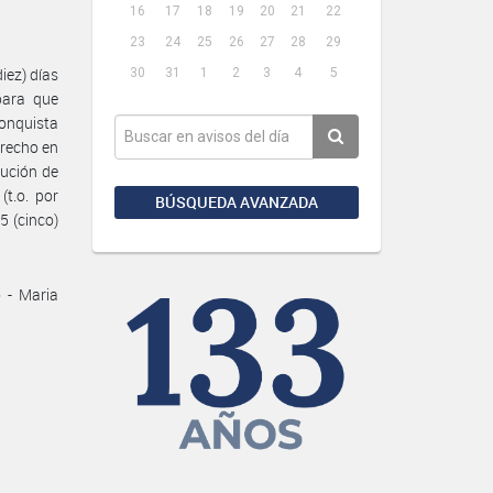
16
17
18
19
20
21
22
23
24
25
26
27
28
29
iez) días
30
31
1
2
3
4
5
para que
conquista
erecho en
tución de
(t.o. por
BÚSQUEDA AVANZADA
5 (cinco)
o - Maria