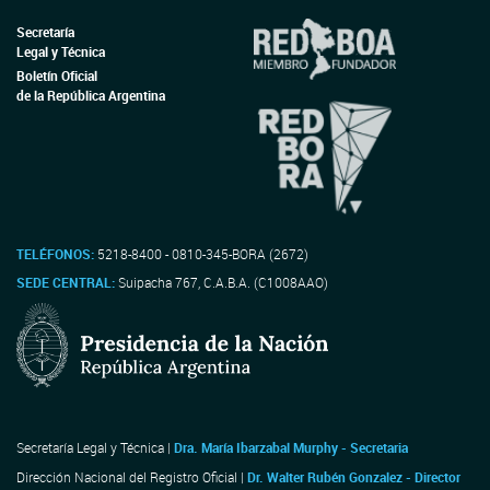
Secretaría
Legal y Técnica
Boletín Oficial
de la República Argentina
TELÉFONOS:
5218-8400 - 0810-345-BORA (2672)
SEDE CENTRAL:
Suipacha 767, C.A.B.A. (C1008AAO)
Secretaría Legal y Técnica |
Dra. María Ibarzabal Murphy - Secretaria
Dirección Nacional del Registro Oficial |
Dr. Walter Rubén Gonzalez - Director