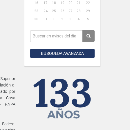
16
17
18
19
20
21
22
23
24
25
26
27
28
29
30
31
1
2
3
4
5
BÚSQUEDA AVANZADA
 Superior
lación al
rado por
na - Casa
 - RNPA
 Federal