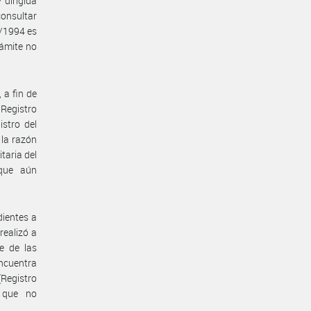
 dirigida
consultar
6/1994 es
rámite no
 a fin de
 Registro
stro del
 la razón
taria del
 que aún
dientes a
realizó a
e de las
encuentra
Registro
a que no