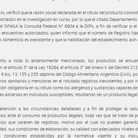
NAL verificó que la razón social declarada en el rótulo del producto coincid
ortados en la investigación en curso, por lo que el citado Departamento 
el SIFeGA la Consulta Federal N° 8904 a la DIPA, a fin de verificar si el
encuentran autorizados; quien informó que el número de Registro Nac
 Alimenticio es inexistente y que la habilitación del establecimiento aún
.
nto a todo lo anteriormente mencionado, los productos se encue
n al artículo 3° de la Ley 18284, el artículo 3° del Anexo II del Decreto 21
s 6 bis, 13, 155 y 235 séptimo del Código Alimentario Argentino (CAA), po
tros sanitarios y mencionar en el rotulado registros inexistentes, y por n
ión obligatoria en su rótulo como los alérgenos y sustancias capaces de
es adversas en individuos susceptibles, resultando ser un producto ilegal
tención a las circunstancias detalladas y a fin de proteger la salu
os ante el consumo de productos ilegales, toda vez que se trate de 
cios que carecen de registros, motivo por el cual no pueden garanti
idad, sus condiciones de elaboración, su calidad con adecuados niveles d
s condiciones establecidas por la normativa vigente y su inocu