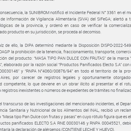
onsecuencia, la SUNIBROM notificó el Incidente Federal N° 3361 en el m
de Información de Vigilancia Alimentaria (SIVA) del SIFeGA; alertó a 
ógicas de la provincia, y ordenó en caso de verificar la comercializ
do producto en su jurisdicción, se proceda al decomiso.
íz de ello, la DIPA determinó mediante la Disposición DISPO-2022-54
GP la prohibición de la tenencia, fraccionamiento, transporte, comerci
ición del producto: “MASA TIPO PAN DULCE CON FRUTAS” de la marca
, elaborado por la razón social “Productos Panificados Electo S.A” con 
00030146” y “RNPA N°4060/00876/94” en todo el territorio de la prov
Aires, por carecer de registros legales y oportunamente otorgado
d competente, lo que deviene en un obrar ilícito al presentar el el rot
 registros inexistentes o números de expedientes de trámites no finaliza
el transcurso de las investigaciones del mencionado incidentes, el Dep
ancia Sanitaria y Nutricional de los Alimentos del INAL, recibió un recla
 “Masa tipo Pan Dulce con frutas y pasas” en cuyo rótulo figura que es 
ductos panificados ELECTO S.A RNE 00030146 y RNPA 00045521, debi
ntaría la declaración de alérgenos (CONTIENE LECHE Y HUEVO).