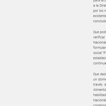
para la 
a la Dir
por los 
existent
concluid
Que post
verifica
Naciona
formular
social “
estable
continua
Que dado
un domic
través 
Alimento
habilit
Naciona
correspo