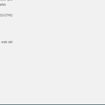
ales.
REGISTRO
n web del