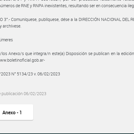
 números de RNE y RNPA inexistentes, resultando ser en consecuencia ileg
O 3°.- Comuníquese, publíquese, dése a la DIRECCIÓN NACIONAL DEL 
y archívese.
Limeres
/los Anexo/s que integra/n este(a) Disposición se publican en la edició
w.boletinoficial.gob.ar-
2/2023 N° 5134/23 v. 06/02/2023
e publicación 06/02/2023
Anexo - 1