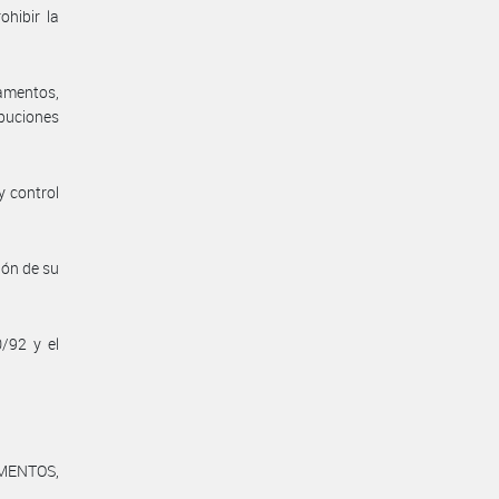
hibir la
amentos,
ibuciones
y control
ión de su
0/92 y el
MENTOS,