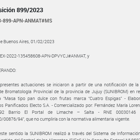
sición 899/2023
23-899-APN-ANMAT#MS
de Buenos Aires, 01/02/2023
l EX-2022-135458608-APN-DPVYCJ#ANMAT, y
ERANDO:
presentes actuaciones se iniciaron a partir de una notificación de la
e Bromatología Provincial de la provincia de Jujuy (SUNIBROM) en re
o “Masa tipo pan dulce con frutas marca “Cuatro Espigas” - Elabo
s Panificados Electo S.A. - Comercializado por: Fernández María Lore
92 Barrio El Portal de Limache – Salta - RNE 00030146
/00876/94”, que no cumpliría con la normativa alimentaria vigente.
ste sentido la SUNIBROM realizó a través del Sistema de Información