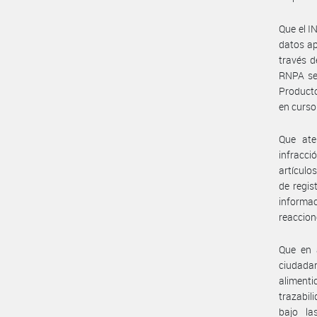
Que el I
datos ap
través d
RNPA se 
Producto
en curso
Que ate
infracció
artículo
de regis
informac
reaccion
Que en a
ciudadan
alimenti
trazabil
bajo la