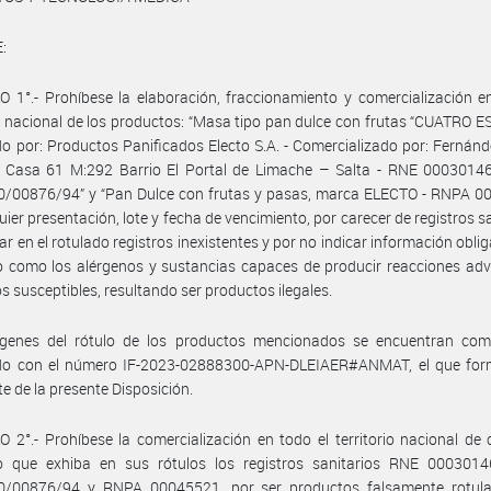
:
 1°.- Prohíbese la elaboración, fraccionamiento y comercialización e
io nacional de los productos: “Masa tipo pan dulce con frutas “CUATRO E
o por: Productos Panificados Electo S.A. - Comercializado por: Fernán
- Casa 61 M:292 Barrio El Portal de Limache – Salta - RNE 0003014
0/00876/94” y “Pan Dulce con frutas y pasas, marca ELECTO - RNPA 0
uier presentación, lote y fecha de vencimiento, por carecer de registros sa
r en el rotulado registros inexistentes y por no indicar información oblig
o como los alérgenos y sustancias capaces de producir reacciones ad
os susceptibles, resultando ser productos ilegales.
genes del rótulo de los productos mencionados se encuentran co
ado con el número IF-2023-02888300-APN-DLEIAER#ANMAT, el que for
te de la presente Disposición.
 2°.- Prohíbese la comercialización en todo el territorio nacional de 
o que exhiba en sus rótulos los registros sanitarios RNE 000301
0/00876/94 y RNPA 00045521, por ser productos falsamente rotul