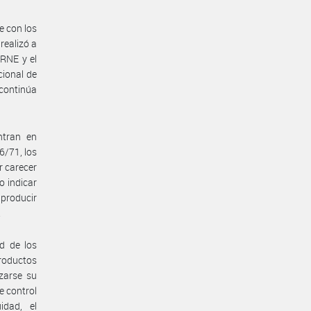
e con los
realizó a
 RNE y el
ional de
 continúa
ntran en
26/71, los
r carecer
o indicar
 producir
.
d de los
productos
zarse su
e control
idad, el