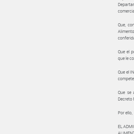
Departa
comercial
Que, con
Alimento
conferid
Que el p
que le c
Que el I
compete
Que se a
Decreto 
Por ello,
EL ADM
ALIMEN