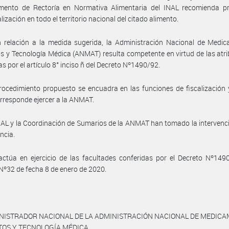
mento de Rectoría en Normativa Alimentaria del INAL recomienda pro
ización en todo el territorio nacional del citado alimento.
 relación a la medida sugerida, la Administración Nacional de Medic
s y Tecnología Médica (ANMAT) resulta competente en virtud de las atr
as por el artículo 8° inciso ñ del Decreto Nº1490/92.
rocedimiento propuesto se encuadra en las funciones de fiscalización 
orresponde ejercer a la ANMAT.
NAL y la Coordinación de Sumarios de la ANMAT han tomado la intervenc
ncia.
ctúa en ejercicio de las facultades conferidas por el Decreto Nº149
Nº32 de fecha 8 de enero de 2020.
INISTRADOR NACIONAL DE LA ADMINISTRACIÓN NACIONAL DE MEDICA
TOS Y TECNOLOGÍA MÉDICA