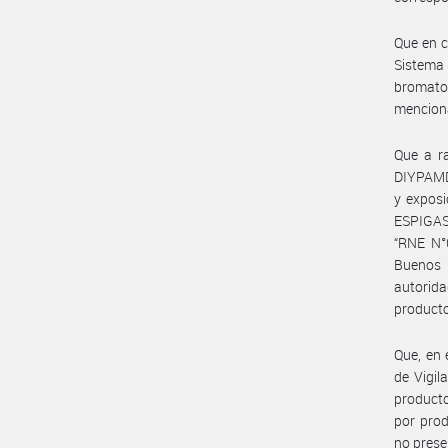
Que en c
Sistema 
bromatol
menciona
Que a ra
DIYPAMDA
y expos
ESPIGAS”
“RNE N°
Buenos 
autorida
producto
Que, en 
de Vigil
producto
por pro
no prese