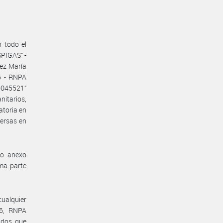
n todo el
SPIGAS” -
dez María
6 - RNPA
0045521”
nitarios,
atoria en
versas en
mo anexo
ma parte
cualquier
46, RNPA
ados que