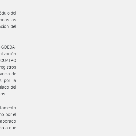
ódulo del
todas las
ación del
9-GDEBA-
alización
 “CUATRO
registros
incia de
s por la
ulado del
dos.
artamento
mo por el
elaborado
do a que