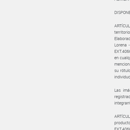
DISPONE
ARTÍCULO
territor
Elaborad
Lorena 
EXT.406
en cualq
menciona
su rótul
individu
Las imá
registr
integran
ARTÍCULO
product
EXT.406