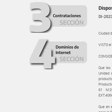
Dispo
DI-20
Ciudad 
VISTO e
CONSID
Que las 
Unidad d
product
Producto
61 M:2
EXT.4060
Que en e