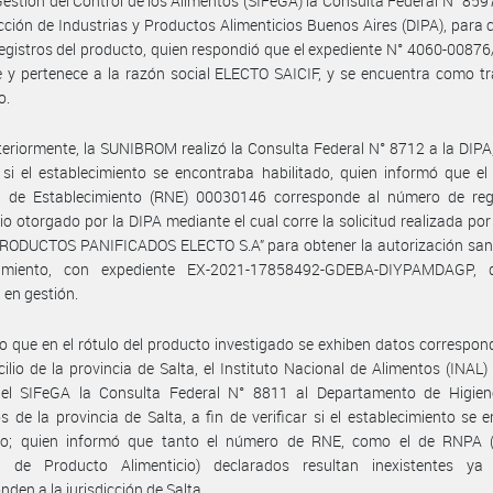
Gestión del Control de los Alimentos (SIFeGA) la Consulta Federal N° 8597
ección de Industrias y Productos Alimenticios Buenos Aires (DIPA), para 
registros del producto, quien respondió que el expediente N° 4060-0087
e y pertenece a la razón social ELECTO SAICIF, y se encuentra como t
o.
eriormente, la SUNIBROM realizó la Consulta Federal N° 8712 a la DIPA,
r si el establecimiento se encontraba habilitado, quien informó que el
l de Establecimiento (RNE) 00030146 corresponde al número de regi
io otorgado por la DIPA mediante el cual corre la solicitud realizada por
PRODUCTOS PANIFICADOS ELECTO S.A” para obtener la autorización sani
cimiento, con expediente EX-2021-17858492-GDEBA-DIYPAMDAGP,
 en gestión.
 que en el rótulo del producto investigado se exhiben datos correspon
ilio de la provincia de Salta, el Instituto Nacional de Alimentos (INAL) 
del SIFeGA la Consulta Federal N° 8811 al Departamento de Higien
s de la provincia de Salta, a fin de verificar si el establecimiento se 
ado; quien informó que tanto el número de RNE, como el de RNPA (
l de Producto Alimenticio) declarados resultan inexistentes y
nden a la jurisdicción de Salta.