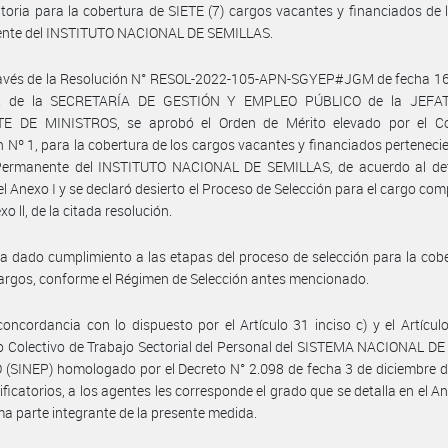
oria para la cobertura de SIETE (7) cargos vacantes y financiados de 
nte del INSTITUTO NACIONAL DE SEMILLAS.
ravés de la Resolución N° RESOL-2022-105-APN-SGYEP#JGM de fecha 16 
2 de la SECRETARÍA DE GESTIÓN Y EMPLEO PÚBLICO de la JEFA
E DE MINISTROS, se aprobó el Orden de Mérito elevado por el C
n Nº 1, para la cobertura de los cargos vacantes y financiados pertenecie
Permanente del INSTITUTO NACIONAL DE SEMILLAS, de acuerdo al det
el Anexo I y se declaró desierto el Proceso de Selección para el cargo co
xo ll, de la citada resolución.
a dado cumplimiento a las etapas del proceso de selección para la cob
argos, conforme el Régimen de Selección antes mencionado.
oncordancia con lo dispuesto por el Artículo 31 inciso c) y el Artícul
 Colectivo de Trabajo Sectorial del Personal del SISTEMA NACIONAL D
(SINEP) homologado por el Decreto N° 2.098 de fecha 3 de diciembre 
ficatorios, a los agentes les corresponde el grado que se detalla en el Anex
ma parte integrante de la presente medida.