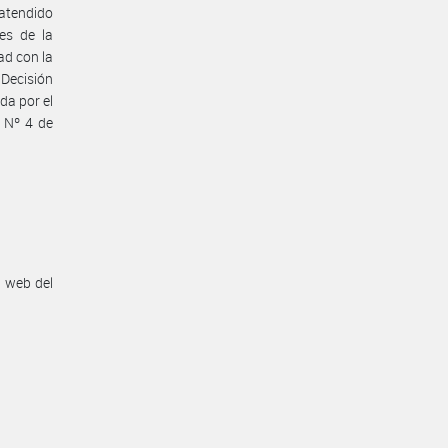
 atendido
es de la
ad con la
Decisión
da por el
a Nº 4 de
n web del