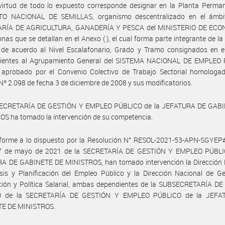
virtud de todo lo expuesto corresponde designar en la Planta Perman
TO NACIONAL DE SEMILLAS, organismo descentralizado en el ámbi
RÍA DE AGRICULTURA, GANADERÍA Y PESCA del MINISTERIO DE ECO
onas que se detallan en el Anexo ( ), el cual forma parte integrante de la
 de acuerdo al Nivel Escalafonario, Grado y Tramo consignados en e
cientes al Agrupamiento General del SISTEMA NACIONAL DE EMPLEO
, aprobado por el Convenio Colectivo de Trabajo Sectorial homologad
Nº 2.098 de fecha 3 de diciembre de 2008 y sus modificatorios.
SECRETARÍA DE GESTIÓN Y EMPLEO PÚBLICO de la JEFATURA DE GAB
S ha tomado la intervención de su competencia.
forme a lo dispuesto por la Resolución N° RESOL-2021-53-APN-SGYE
7 de mayo de 2021 de la SECRETARÍA DE GESTIÓN Y EMPLEO PÚBLI
A DE GABINETE DE MINISTROS, han tomado intervención la Dirección 
sis y Planificación del Empleo Público y la Dirección Nacional de G
ción y Política Salarial, ambas dependientes de la SUBSECRETARÍA D
O de la SECRETARÍA DE GESTIÓN Y EMPLEO PÚBLICO de la JEFA
E DE MINISTROS.