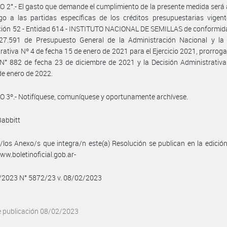
 2°.- El gasto que demande el cumplimiento de la presente medida será
o a las partidas específicas de los créditos presupuestarias vigent
ción 52 - Entidad 614 - INSTITUTO NACIONAL DE SEMILLAS de conformid
27.591 de Presupuesto General de la Administración Nacional y la 
rativa Nº 4 de fecha 15 de enero de 2021 para el Ejercicio 2021, prorroga
N° 882 de fecha 23 de diciembre de 2021 y la Decisión Administrativ
de enero de 2022.
 3º.- Notifíquese, comuníquese y oportunamente archívese.
Babbitt
/los Anexo/s que integra/n este(a) Resolución se publican en la edició
w.boletinoficial.gob.ar-
2/2023 N° 5872/23 v. 08/02/2023
e publicación 08/02/2023