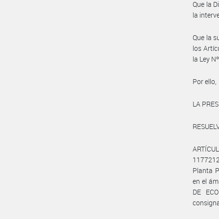
Que la D
la inter
Que la s
los Artí
la Ley N
Por ello,
LA PRES
RESUELV
ARTÍCUL
1177212
Planta 
en el á
DE ECON
consigna