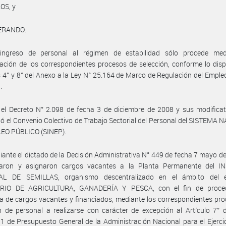
OS, y
ERANDO:
ingreso de personal al régimen de estabilidad sólo procede med
ación de los correspondientes procesos de selección, conforme lo dis
s 4° y 8° del Anexo a la Ley N° 25.164 de Marco de Regulación del Emple
.
el Decreto N° 2.098 de fecha 3 de diciembre de 2008 y sus modificat
 el Convenio Colectivo de Trabajo Sectorial del Personal del SISTEMA
EO PÚBLICO (SINEP).
ante el dictado de la Decisión Administrativa N° 449 de fecha 7 mayo d
raron y asignaron cargos vacantes a la Planta Permanente del I
L DE SEMILLAS, organismo descentralizado en el ámbito del 
RIO DE AGRICULTURA, GANADERÍA Y PESCA, con el fin de proce
a de cargos vacantes y financiados, mediante los correspondientes pr
n de personal a realizarse con carácter de excepción al Artículo 7° 
1 de Presupuesto General de la Administración Nacional para el Ejerci