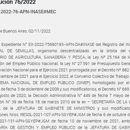
ución 76/2022
-2022-76-APN-INASE#MEC
de Buenos Aires, 02/11/2022
l Expediente N° EX-2022-75690193--APN-DA#INASE del Registro del I
L DE SEMILLAS, organismo descentralizado en la órbita del 
RIO DE AGRICULTURA, GANADERÍA Y PESCA, la Ley Nº 25.164 de 
ón del Empleo Público Nacional, la Ley N° 27.591 de Presupuesto Gene
ración Nacional para el Ejercicio 2021 prorrogada por el Decreto Nº 882
ciembre de 2021 para el Ejercicio 2022, el Convenio Colectivo de Trabajo 
STEMA NACIONAL DE EMPLEO PÚBLICO (SINEP) homologado por el 
 de fecha 3 de diciembre de 2008 y sus modificatorios, el Decreto N° 669
osto de 2020, la Decisión Administrativa N° 449 de fecha 7 mayo de 
ión N° 39 de fecha 18 de marzo 2010 de la ex – SECRETARÍA DE LA
 de la JEFATURA DE GABINETE DE MINISTROS y sus modificator
iones Nros. RESOL-2021-107-APN-SGYEP#JGM de fecha 6 de octubre d
021-131-APN-SGYEP#JGM de fecha 10 de noviembre de 2021, amb
ARÍA DE GESTIÓN Y EMPLEO PÚBLICO de la JEFATURA DE GABI