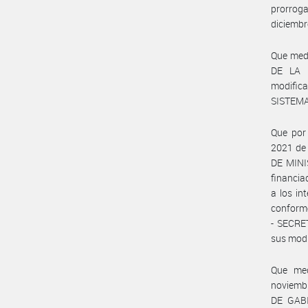
prorroga
diciembr
Que medi
DE LA 
modific
SISTEMA
Que por
2021 de
DE MINIS
financia
a los in
conforme
- SECRE
sus modi
Que med
noviemb
DE GABI