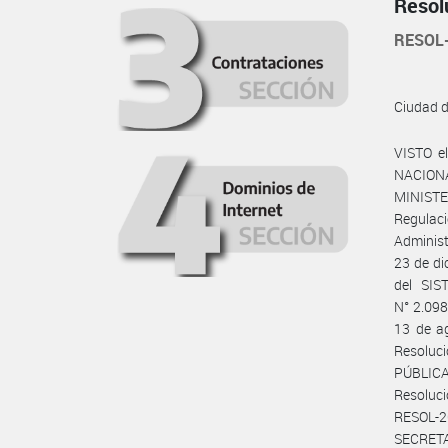
Resol
RESOL
Ciudad 
VISTO e
NACIONA
MINISTE
Regulaci
Administ
23 de di
del SI
N° 2.098
13 de ag
Resoluc
PÚBLICA
Resoluc
RESOL-2
SECRET