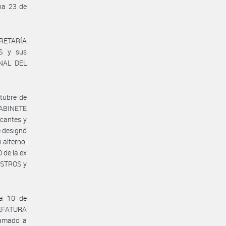
ha 23 de
CRETARÍA
S y sus
ONAL DEL
tubre de
GABINETE
acantes y
 designó
 alterno,
 de la ex
ISTROS y
ha 10 de
JEFATURA
lamado a