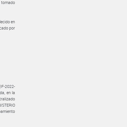
a tomado
lecido en
icado por
IF-2022-
a, en la
ralizado
NISTERIO
pamiento