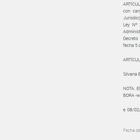
ARTÍCULO
con carg
Jurisdic
Ley Nº 
Administ
Decreto 
fecha 5 
ARTÍCULO
Silvana 
NOTA: El
BORA -ww
e. 08/0
Fecha d