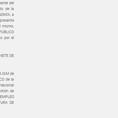
ente del
to de la
NOMÍA, a
 presente
l mismo,
 PÚBLICO
o por el
INETE DE
P#JGM de
CO de la
Nacional
estión de
E EMPLEO
TURA DE