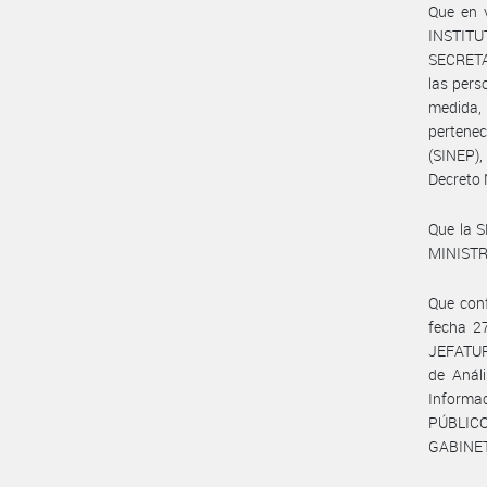
Que en 
INSTITU
SECRETA
las pers
medida,
pertene
(SINEP)
Decreto 
Que la 
MINISTRO
Que con
fecha 2
JEFATUR
de Análi
Informa
PÚBLIC
GABINET