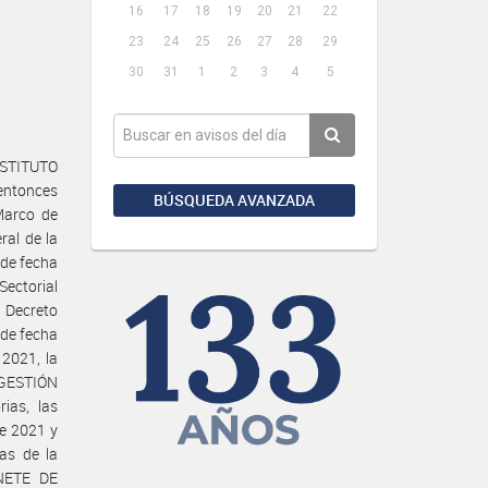
16
17
18
19
20
21
22
23
24
25
26
27
28
29
30
31
1
2
3
4
5
NSTITUTO
entonces
BÚSQUEDA AVANZADA
Marco de
ral de la
 de fecha
Sectorial
Decreto
 de fecha
2021, la
 GESTIÓN
ias, las
e 2021 y
as de la
NETE DE