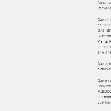
Convocat
Permane
Que a t
de 202
GABINET
Selecció
Planta 
obra en 
en el Ane
Que se h
dichos c
Que en c
Convenio
PÚBLICO 
sus modi
cual for