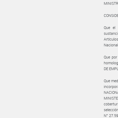
MINISTR
CONSID
Que el 
sustanci
Artículo
Nacional
Que por 
homologó
DE EMPL
Que medi
incorpo
NACIONA
MINISTE
cobertur
selecció
N° 27.59