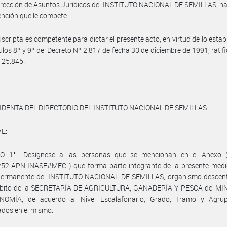
irección de Asuntos Jurídicos del INSTITUTO NACIONAL DE SEMILLAS, h
vención que le compete.
uscripta es competente para dictar el presente acto, en virtud de lo estab
culos 8º y 9º del Decreto Nº 2.817 de fecha 30 de diciembre de 1991, ratif
º 25.845.
IDENTA DEL DIRECTORIO DEL INSTITUTO NACIONAL DE SEMILLAS
E:
O 1°.- Desígnese a las personas que se mencionan en el Anexo (
52-APN-INASE#MEC ) que forma parte integrante de la presente medid
Permanente del INSTITUTO NACIONAL DE SEMILLAS, organismo descent
mbito de la SECRETARÍA DE AGRICULTURA, GANADERÍA Y PESCA del MI
OMÍA, de acuerdo al Nivel Escalafonario, Grado, Tramo y Agru
dos en el mismo.