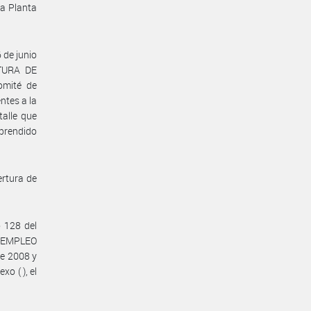
la Planta
de junio
TURA DE
omité de
ntes a la
alle que
mprendido
ertura de
o 128 del
E EMPLEO
de 2008 y
o ( ), el