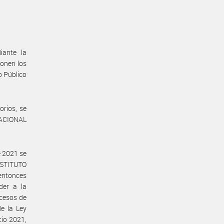
iante la
ponen los
o Público
orios, se
 NACIONAL
e 2021 se
NSTITUTO
entonces
der a la
ocesos de
de la Ley
cio 2021,