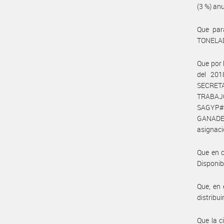
(3 %) an
Que par
TONELAD
Que por
del 20
SECRETA
TRABAJO
SAGYP#
GANADE
asignaci
Que en c
Disponib
Que, en
distribu
Que la 