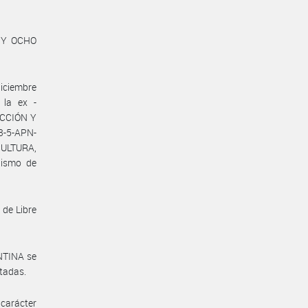
A Y OCHO
iciembre
la ex -
UCCIÓN Y
3-5-APN-
ULTURA,
ismo de
 de Libre
NTINA se
ntadas.
carácter