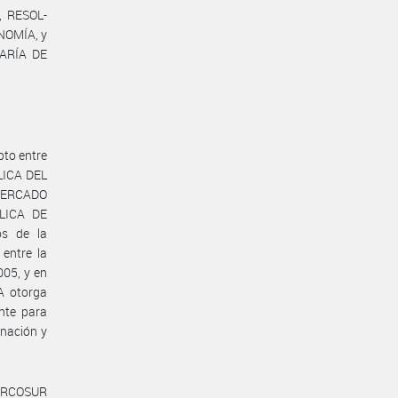
 RESOL-
NOMÍA, y
TARÍA DE
pto entre
LICA DEL
MERCADO
LICA DE
s de la
entre la
05, y en
A otorga
nte para
nación y
MERCOSUR