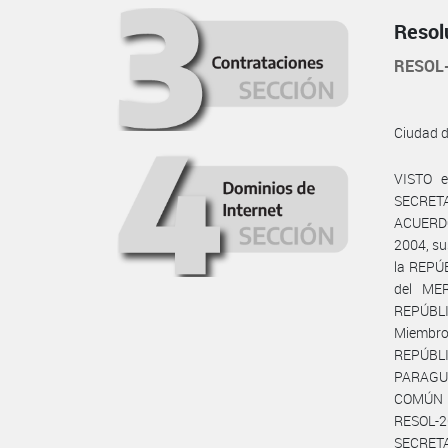
Resol
RESOL
Ciudad 
VISTO e
SECRETA
ACUERDO
2004, s
la REPÚ
del ME
REPÚBL
Miembros
REPÚBLI
PARAGU
COMÚN D
RESOL-2
SECRETA