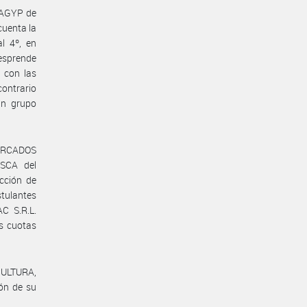
MAGYP de
cuenta la
l 4º, en
desprende
 con las
ontrario
n grupo
MERCADOS
SCA del
cción de
tulantes
C S.R.L.
s cuotas
CULTURA,
ón de su