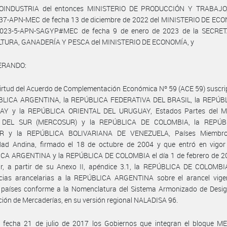
OINDUSTRIA del entonces MINISTERIO DE PRODUCCIÓN Y TRABAJO,
37-APN-MEC de fecha 13 de diciembre de 2022 del MINISTERIO DE ECO
023-5-APN-SAGYP#MEC de fecha 9 de enero de 2023 de la SECRE
TURA, GANADERÍA Y PESCA del MINISTERIO DE ECONOMÍA, y
ERANDO:
irtud del Acuerdo de Complementación Económica Nº 59 (ACE 59) suscri
BLICA ARGENTINA, la REPÚBLICA FEDERATIVA DEL BRASIL, la REPÚB
AY y la REPÚBLICA ORIENTAL DEL URUGUAY, Estados Partes del 
DEL SUR (MERCOSUR) y la REPÚBLICA DE COLOMBIA, la REPÚB
R y la REPÚBLICA BOLIVARIANA DE VENEZUELA, Países Miembro
ad Andina, firmado el 18 de octubre de 2004 y que entró en vigor 
CA ARGENTINA y la REPÚBLICA DE COLOMBIA el día 1 de febrero de 20
lar, a partir de su Anexo II, apéndice 3.1, la REPÚBLICA DE COLOMBI
ncias arancelarias a la REPÚBLICA ARGENTINA sobre el arancel vige
s países conforme a la Nomenclatura del Sistema Armonizado de Desig
ción de Mercaderías, en su versión regional NALADISA 96.
 fecha 21 de julio de 2017 los Gobiernos que integran el bloque 