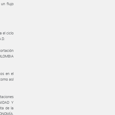
un flujo
 el ciclo
.D.
portación
COLOMBIA
os en el
como así
taciones
ANIDAD Y
ta de la
ONOMÍA,