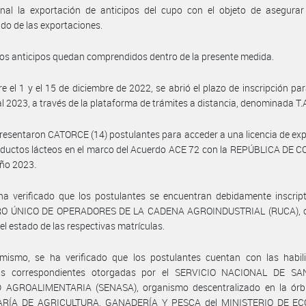
nal la exportación de anticipos del cupo con el objeto de asegurar 
do de las exportaciones.
os anticipos quedan comprendidos dentro de la presente medida.
re el 1 y el 15 de diciembre de 2022, se abrió el plazo de inscripción para
l 2023, a través de la plataforma de trámites a distancia, denominada T.A
resentaron CATORCE (14) postulantes para acceder a una licencia de ex
oductos lácteos en el marco del Acuerdo ACE 72 con la REPÚBLICA DE 
año 2023.
a verificado que los postulantes se encuentran debidamente inscript
O ÚNICO DE OPERADORES DE LA CADENA AGROINDUSTRIAL (RUCA), 
el estado de las respectivas matrículas.
imismo, se ha verificado que los postulantes cuentan con las habili
ias correspondientes otorgadas por el SERVICIO NACIONAL DE S
 AGROALIMENTARIA (SENASA), organismo descentralizado en la órbi
ARÍA DE AGRICULTURA, GANADERÍA Y PESCA del MINISTERIO DE EC