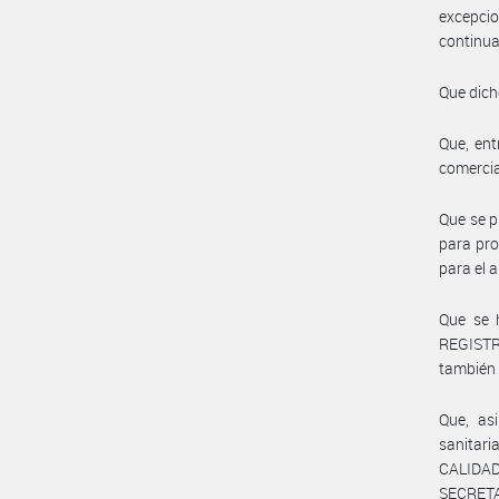
excepcio
continua
Que dich
Que, ent
comercia
Que se p
para pr
para el 
Que se h
REGISTR
también 
Que, as
sanitar
CALIDAD
SECRET