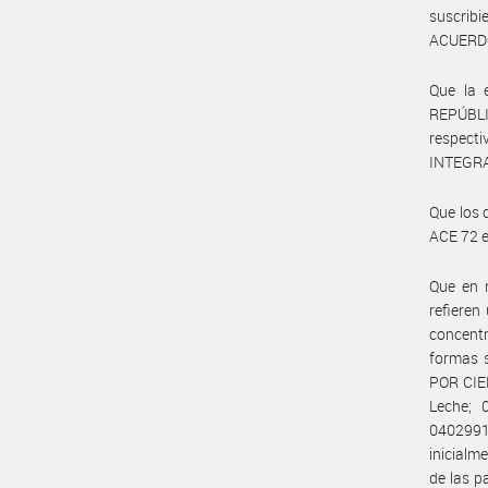
suscrib
ACUERD
Que la 
REPÚBLI
respect
INTEGRA
Que los 
ACE 72 e
Que en m
refieren
concentr
formas s
POR CIE
Leche; 
0402991
inicial
de las p