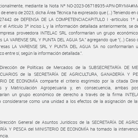
icionalmente, mediante la Nota Nº NO-2023-06718935-APN-DRYMA#
 de enero de 2023, dicha Área Técnica ha expresado que (…) Teniendo en 
27442 de DEFENSA DE LA COMPETENCIACAPITULO I -artículos 1º a
ar el Artículo 3º inciso L y la información detallada anteriormente, se 
empresa proveedora INTELAC SRL conformarían un grupo económico
s LA VARENSE SRL Y PUNTA DEL AGUA SA.” agregando que “(…) Caso c
presas LA VARENSE SRL Y PUNTA DEL AGUA SA no conformarían u
o entre sí, según la información detallada.”.
Dirección de Políticas de Mercados de la SUBSECRETARÍA DE 
CUARIOS de la SECRETARÍA DE AGRICULTURA, GANADERÍA Y PE
RIO DE ECONOMÍA comparte el criterio esgrimido por la citada Dire
os y Matriculación Agropecuaria y, en consecuencia, ambas pos
arían un grupo económico de derecho a través de la firma INTELA
o considerarse como una unidad a los efectos de la asignación de la
Dirección General de Asuntos Jurídicos de la SECRETARÍA DE AGRI
ÍA Y PESCA del MINISTERIO DE ECONOMÍA ha tomado la intervenci
ncia.