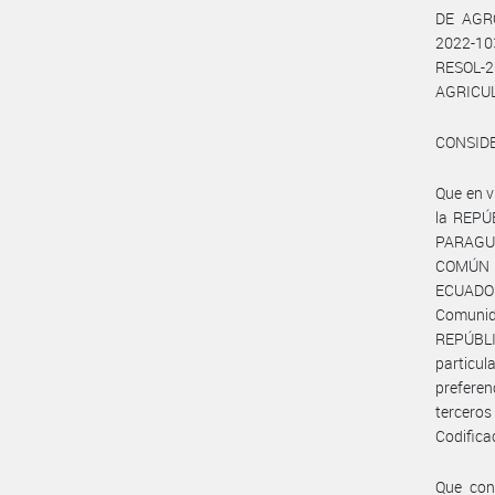
DE AGR
2022-10
RESOL-2
AGRICUL
CONSID
Que en v
la REPÚ
PARAGU
COMÚN 
ECUADO
Comunid
REPÚBLI
particu
prefere
tercero
Codifica
Que con