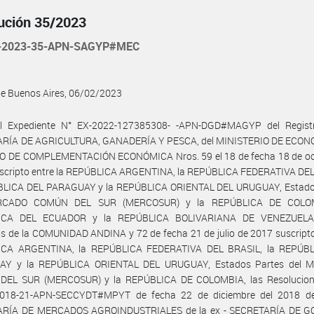
ución 35/2023
-2023-35-APN-SAGYP#MEC
de Buenos Aires, 06/02/2023
l Expediente N° EX-2022-127385308- -APN-DGD#MAGYP del Regist
RÍA DE AGRICULTURA, GANADERÍA Y PESCA, del MINISTERIO DE ECONO
 DE COMPLEMENTACIÓN ECONÓMICA Nros. 59 el 18 de fecha 18 de oc
uscripto entre la REPÚBLICA ARGENTINA, la REPÚBLICA FEDERATIVA DEL
BLICA DEL PARAGUAY y la REPÚBLICA ORIENTAL DEL URUGUAY, Estado
RCADO COMÚN DEL SUR (MERCOSUR) y la REPÚBLICA DE COLOM
ICA DEL ECUADOR y la REPÚBLICA BOLIVARIANA DE VENEZUELA,
 de la COMUNIDAD ANDINA y 72 de fecha 21 de julio de 2017 suscripto
CA ARGENTINA, la REPÚBLICA FEDERATIVA DEL BRASIL, la REPÚB
AY y la REPÚBLICA ORIENTAL DEL URUGUAY, Estados Partes del 
EL SUR (MERCOSUR) y la REPÚBLICA DE COLOMBIA, las Resolucion
018-21-APN-SECCYDT#MPYT de fecha 22 de diciembre del 2018 de
RÍA DE MERCADOS AGROINDUSTRIALES de la ex - SECRETARÍA DE 