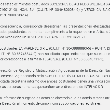
los establecimientos postulados SUCESORES DE ALFREDO WILLINER S.A. 
160121-3), NOAL S.A. (C.U.I.T. Nº 30-64806084-6) y VERÓNICA S.A.C.I
. Nº 30-50097982-4).
 consecuencia, corresponde desestimar las presentaciones efectuadas
dos postulantes por no dar cumplimiento a lo requerido en el Artículo 3°
itada Resolución N° RESOL-2018-21-APN-SECCYDT#MPYT.
 postulantes LA VARENSE S.R.L. (C.U.I.T. Nº 30-68888893-6) y PUNTA 
U.I.T. Nº 30-65746844-0) han solicitado cupo indicando que su establ
or corresponde a la firma INTELAC S.R.L. (C.U.I.T. Nº 30-65846711-1).
irección de Registro y Matriculación Agropecuaria de la Dirección Na
 Comercial Agropecuario de la SUBSECRETARÍA DE MERCADOS AGROP
ecitada Secretaría informó que ambas postulantes tienen una vinculació
e las personas humanas que conforman el directorio de INTELAC S.R.L.
a información surge de las actas de directorio que las administradas ar
da Dirección al momento de cumplir con sus obligaciones registrales.