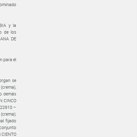
nominado
BIA y la
o de los
ICANA DE
n para el
torgan se
 (crema),
 o demás
CON CINCO
022910 –
(crema);
l fijado
conjunto
OR CIENTO