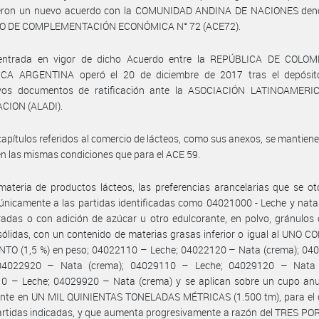
ieron un nuevo acuerdo con la COMUNIDAD ANDINA DE NACIONES de
O DE COMPLEMENTACIÓN ECONÓMICA N° 72 (ACE72).
entrada en vigor de dicho Acuerdo entre la REPÚBLICA DE COLOM
CA ARGENTINA operó el 20 de diciembre de 2017 tras el depósit
ivos documentos de ratificación ante la ASOCIACIÓN LATINOAMER
CION (ALADI).
capítulos referidos al comercio de lácteos, como sus anexos, se mantiene
n las mismas condiciones que para el ACE 59.
ateria de productos lácteos, las preferencias arancelarias que se o
 únicamente a las partidas identificadas como 04021000 - Leche y nata
adas o con adición de azúcar u otro edulcorante, en polvo, gránulos
ólidas, con un contenido de materias grasas inferior o igual al UNO 
NTO (1,5 %) en peso; 04022110 – Leche; 04022120 – Nata (crema); 04
04022920 – Nata (crema); 04029110 – Leche; 04029120 – Nata 
0 – Leche; 04029920 – Nata (crema) y se aplican sobre un cupo anua
mente en UN MIL QUINIENTAS TONELADAS MÉTRICAS (1.500 tm), para el 
artidas indicadas, y que aumenta progresivamente a razón del TRES P