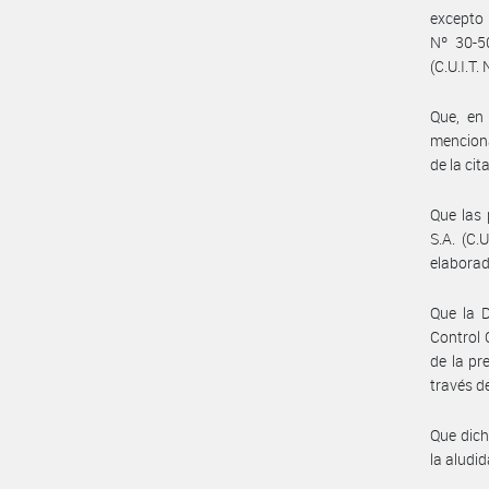
excepto 
Nº 30-50
(C.U.I.T
Que, en
menciona
de la c
Que las
S.A. (C.
elaborad
Que la D
Control
de la pr
través d
Que dich
la aludi