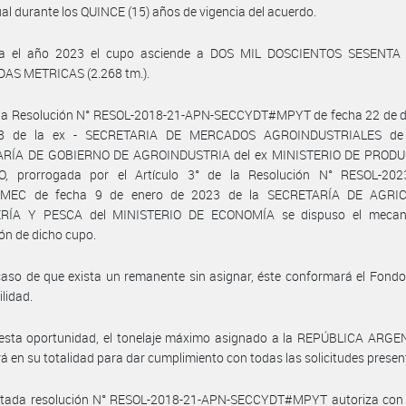
ual durante los QUINCE (15) años de vigencia del acuerdo.
a el año 2023 el cupo asciende a DOS MIL DOSCIENTOS SESENT
AS METRICAS (2.268 tm.).
 la Resolución N° RESOL-2018-21-APN-SECCYDT#MPYT de fecha 22 de d
18 de la ex - SECRETARIA DE MERCADOS AGROINDUSTRIALES de 
RÍA DE GOBIERNO DE AGROINDUSTRIA del ex MINISTERIO DE PROD
, prorrogada por el Artículo 3° de la Resolución N° RESOL-202
MEC de fecha 9 de enero de 2023 de la SECRETARÍA DE AGRIC
RÍA Y PESCA del MINISTERIO DE ECONOMÍA se dispuso el mecan
ón de dicho cupo.
aso de que exista un remanente sin asignar, éste conformará el Fondo
ilidad.
 esta oportunidad, el tonelaje máximo asignado a la REPÚBLICA ARGE
irá en su totalidad para dar cumplimiento con todas las solicitudes prese
citada resolución N° RESOL-2018-21-APN-SECCYDT#MPYT autoriza con 