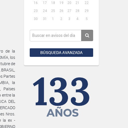
16
17
18
19
20
21
22
23
24
25
26
27
28
29
30
31
1
2
3
4
5
ro de la
BÚSQUEDA AVANZADA
MÍA, los
tubre de
 BRASIL,
s Partes
BIA, la
 Países
 entre la
LICA DEL
MERCADO
es Nros.
 la ex -
GOBIERNO