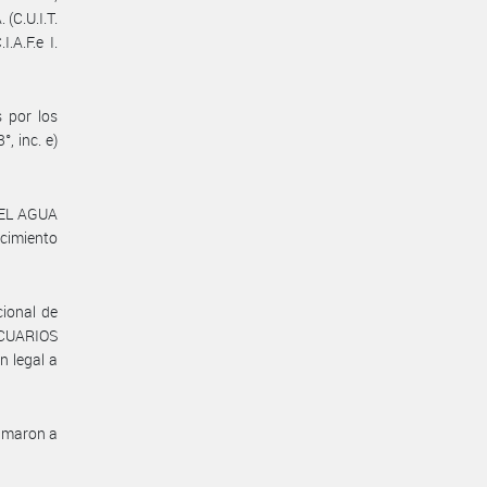
(C.U.I.T.
.A.F.e I.
 por los
, inc. e)
DEL AGUA
ecimiento
cional de
ECUARIOS
n legal a
rimaron a