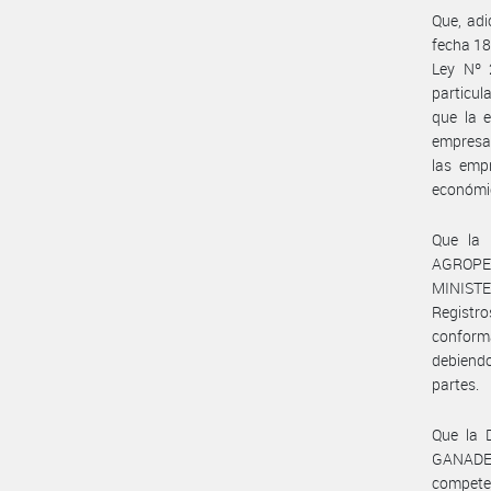
Que, ad
fecha 18
Ley Nº 
particul
que la 
empresa
las em
económic
Que la 
AGROPE
MINISTE
Registr
conform
debiend
partes.
Que la 
GANADER
compete