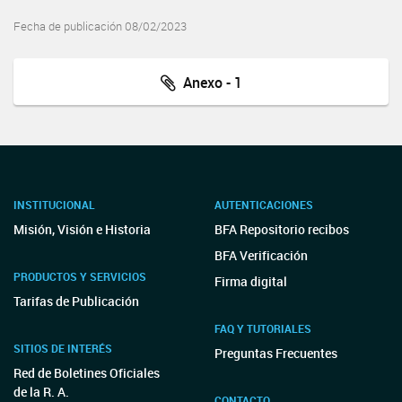
Fecha de publicación 08/02/2023
Anexo - 1
INSTITUCIONAL
AUTENTICACIONES
Misión, Visión e Historia
BFA Repositorio recibos
BFA Verificación
PRODUCTOS Y SERVICIOS
Firma digital
Tarifas de Publicación
FAQ Y TUTORIALES
SITIOS DE INTERÉS
Preguntas Frecuentes
Red de Boletines Oficiales
de la R. A.
CONTACTO