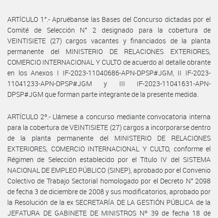
ARTÍCULO 1°.- Apruébanse las Bases del Concurso dictadas por el
Comité de Selección N° 2 designado para la cobertura de
VEINTISIETE (27) cargos vacantes y financiados de la planta
permanente del MINISTERIO DE RELACIONES EXTERIORES,
COMERCIO INTERNACIONAL Y CULTO de acuerdo al detalle obrante
en los Anexos I IF-2023-11040686-APN-DPSP#JGM, II IF-2023-
11041233-APN-DPSP#JGM y III IF-2023-11041631-APN-
DPSP#JGM que forman parte integrante de la presente medida.
ARTÍCULO 2º.- Llámese a concurso mediante convocatoria interna
para la cobertura de VEINTISIETE (27) cargos a incorporarse dentro
de la planta permanente del MINISTERIO DE RELACIONES
EXTERIORES, COMERCIO INTERNACIONAL Y CULTO, conforme el
Régimen de Selección establecido por el Título IV del SISTEMA
NACIONAL DE EMPLEO PÚBLICO (SINEP), aprobado por el Convenio
Colectivo de Trabajo Sectorial homologado por el Decreto N° 2098
de fecha 3 de diciembre de 2008 y sus modificatorios, aprobado por
la Resolución de la ex SECRETARÍA DE LA GESTIÓN PÚBLICA de la
JEFATURA DE GABINETE DE MINISTROS Nº 39 de fecha 18 de