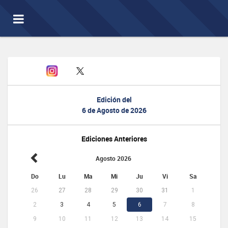
Toggle
navigation
Edición del
6 de Agosto de 2026
Ediciones Anteriores
Agosto 2026
Do
Lu
Ma
Mi
Ju
Vi
Sa
26
27
28
29
30
31
1
2
3
4
5
6
7
8
9
10
11
12
13
14
15