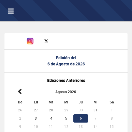
Toggle
navigation
Edición del
6 de Agosto de 2026
Ediciones Anteriores
Agosto 2026
Do
Lu
Ma
Mi
Ju
Vi
Sa
26
27
28
29
30
31
1
2
3
4
5
6
7
8
9
10
11
12
13
14
15