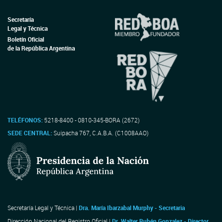
Secretaría
Legal y Técnica
Boletín Oficial
de la República Argentina
TELÉFONOS:
5218-8400 - 0810-345-BORA (2672)
SEDE CENTRAL:
Suipacha 767, C.A.B.A. (C1008AAO)
Secretaría Legal y Técnica |
Dra. María Ibarzabal Murphy - Secretaria
Dirección Nacional del Registro Oficial |
Dr. Walter Rubén Gonzalez - Director