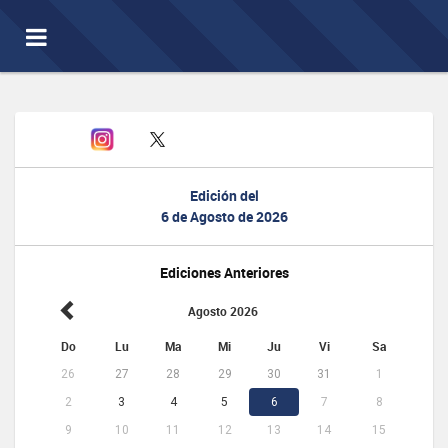
Toggle
navigation
Edición del
6 de Agosto de 2026
Ediciones Anteriores
Agosto 2026
Do
Lu
Ma
Mi
Ju
Vi
Sa
26
27
28
29
30
31
1
2
3
4
5
6
7
8
9
10
11
12
13
14
15