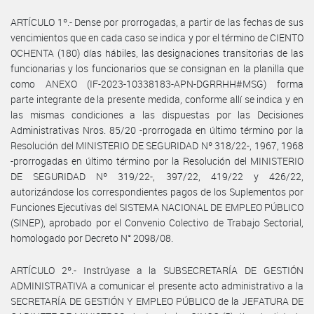
ARTÍCULO 1º.- Dense por prorrogadas, a partir de las fechas de sus
vencimientos que en cada caso se indica y por el término de CIENTO
OCHENTA (180) días hábiles, las designaciones transitorias de las
funcionarias y los funcionarios que se consignan en la planilla que
como ANEXO (IF-2023-10338183-APN-DGRRHH#MSG) forma
parte integrante de la presente medida, conforme allí se indica y en
las mismas condiciones a las dispuestas por las Decisiones
Administrativas Nros. 85/20 -prorrogada en último término por la
Resolución del MINISTERIO DE SEGURIDAD Nº 318/22-, 1967, 1968
-prorrogadas en último término por la Resolución del MINISTERIO
DE SEGURIDAD Nº 319/22-, 397/22, 419/22 y 426/22,
autorizándose los correspondientes pagos de los Suplementos por
Funciones Ejecutivas del SISTEMA NACIONAL DE EMPLEO PÚBLICO
(SINEP), aprobado por el Convenio Colectivo de Trabajo Sectorial,
homologado por Decreto N° 2098/08.
ARTÍCULO 2º.- Instrúyase a la SUBSECRETARÍA DE GESTIÓN
ADMINISTRATIVA a comunicar el presente acto administrativo a la
SECRETARÍA DE GESTIÓN Y EMPLEO PÚBLICO de la JEFATURA DE