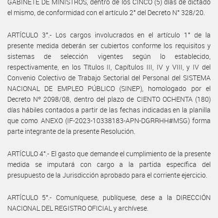
GABINETE DE MINISTROS, dentro de los CINCO (5) días de dictado
el mismo, de conformidad con el artículo 2° del Decreto N° 328/20.
ARTÍCULO 3°.- Los cargos involucrados en el artículo 1° de la
presente medida deberán ser cubiertos conforme los requisitos y
sistemas de selección vigentes según lo establecido,
respectivamente, en los Títulos II, Capítulos III, IV y VIII, y IV del
Convenio Colectivo de Trabajo Sectorial del Personal del SISTEMA
NACIONAL DE EMPLEO PÚBLICO (SINEP), homologado por el
Decreto Nº 2098/08, dentro del plazo de CIENTO OCHENTA (180)
días hábiles contados a partir de las fechas indicadas en la planilla
que como ANEXO (IF-2023-10338183-APN-DGRRHH#MSG) forma
parte integrante de la presente Resolución.
ARTÍCULO 4°.- El gasto que demande el cumplimiento de la presente
medida se imputará con cargo a la partida específica del
presupuesto de la Jurisdicción aprobado para el corriente ejercicio.
ARTÍCULO 5°.- Comuníquese, publíquese, dese a la DIRECCIÓN
NACIONAL DEL REGISTRO OFICIAL y archívese.