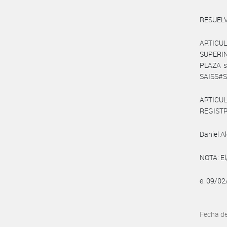
RESUELV
ARTICUL
SUPERIN
PLAZA s
SAISS#SS
ARTICULO
REGISTR
Daniel A
NOTA: El
e. 09/0
Fecha d