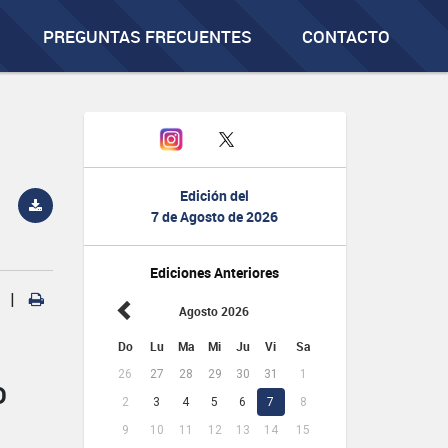
PREGUNTAS FRECUENTES
CONTACTO
Edición del
7 de Agosto de 2026
Ediciones Anteriores
|
Agosto 2026
Do
Lu
Ma
Mi
Ju
Vi
Sa
26
27
28
29
30
31
1
D
2
3
4
5
6
7
8
9
10
11
12
13
14
15