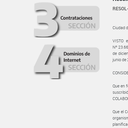
RESOL
Ciudad 
VISTO e
Nº 23.66
de dici
junio de
CONSID
Que en 
suscri
COLABO
Que el C
organis
planifi