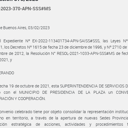
-2023-370-APN-SSS#MS
de Buenos Aires, 03/02/2023
l Expediente Nº EX-2022-113401734-APN-SAISS#SSS, las Leyes Nº
1, los Decretos Nº 1615 de fecha 23 de diciembre de 1996, y Nº 2710 de
embre de 2012, la Resolución N° RESOL-2021-1033-APN-SSS#MS de fec
 2021, y
ERANDO
fecha 19 de octubre de 2021, esta SUPERINTENDENCIA DE SERVICIOS 
bió con el MUNICIPIO DE PRESIDENCIA DE LA PLAZA un CONV
RACIÓN Y COOPERACIÓN.
onvenio celebrado tiene por objeto consolidar la representación instituc
mo en territorio, a través de la apertura de nuevas Sedes Provincia
cación estratégica de acciones, actividades y procedimientos t