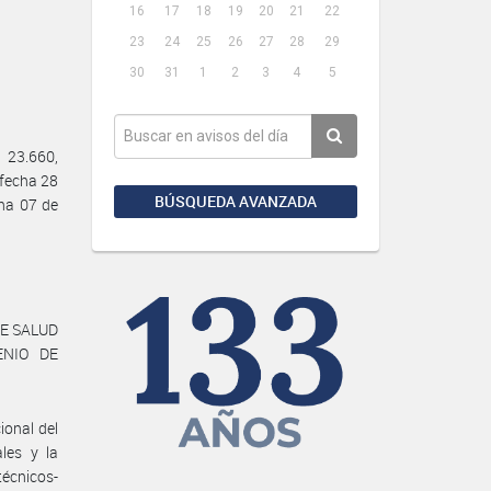
16
17
18
19
20
21
22
23
24
25
26
27
28
29
30
31
1
2
3
4
5
 23.660,
 fecha 28
BÚSQUEDA AVANZADA
ha 07 de
DE SALUD
ENIO DE
ional del
les y la
écnicos-