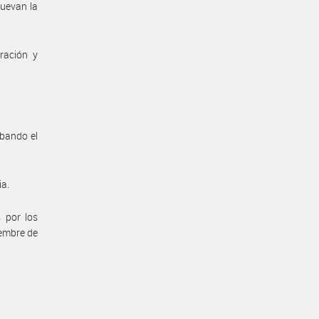
muevan la
ración y
obando el
ia.
 por los
iembre de