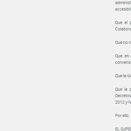
administ
accesibi
Que el 
Colabora
Que no i
Que, en 
convenio
Que la G
Que la p
Decretos
2012 y N
Por ello,
EL SUPE