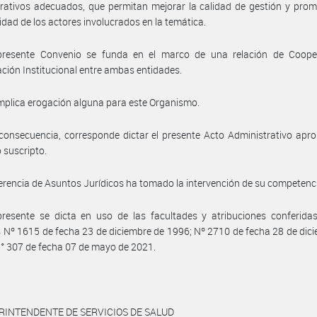
rativos adecuados, que permitan mejorar la calidad de gestión y pro
lidad de los actores involucrados en la temática.
presente Convenio se funda en el marco de una relación de Coope
ción Institucional entre ambas entidades.
mplica erogación alguna para este Organismo.
consecuencia, corresponde dictar el presente Acto Administrativo apr
 suscripto.
erencia de Asuntos Jurídicos ha tomado la intervención de su competenc
resente se dicta en uso de las facultades y atribuciones conferidas
 Nº 1615 de fecha 23 de diciembre de 1996; Nº 2710 de fecha 28 de dic
° 307 de fecha 07 de mayo de 2021.
RINTENDENTE DE SERVICIOS DE SALUD