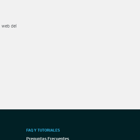
n web del
FAQ Y TUTORIALES
Preguntas Frecuentes