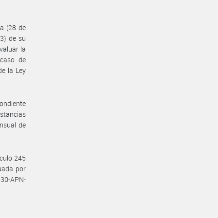
ha (28 de
3) de su
aluar la
 caso de
de la Ley
pondiente
nstancias
ensual de
ículo 245
tuada por
730-APN-