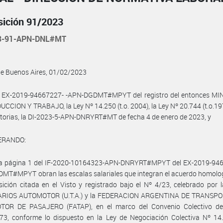
sición 91/2023
3-91-APN-DNL#MT
de Buenos Aires, 01/02/2023
l EX-2019-94667227- -APN-DGDMT#MPYT del registro del entonces MI
CCION Y TRABAJO, la Ley Nº 14.250 (t.o. 2004), la Ley Nº 20.744 (t.o.19
torias, la DI-2023-5-APN-DNRYRT#MT de fecha 4 de enero de 2023, y
ERANDO:
la página 1 del IF-2020-10164323-APN-DNRYRT#MPYT del EX-2019-946
MT#MPYT obran las escalas salariales que integran el acuerdo homolo
sición citada en el Visto y registrado bajo el Nº 4/23, celebrado por
RIOS AUTOMOTOR (U.T.A.) y la FEDERACION ARGENTINA DE TRANSP
OR DE PASAJERO (FATAP), en el marco del Convenio Colectivo de
3, conforme lo dispuesto en la Ley de Negociación Colectiva Nº 14.2