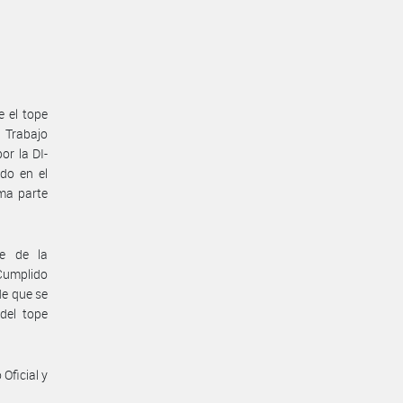
e el tope
e Trabajo
or la DI-
do en el
ma parte
te de la
 Cumplido
de que se
del tope
Oficial y