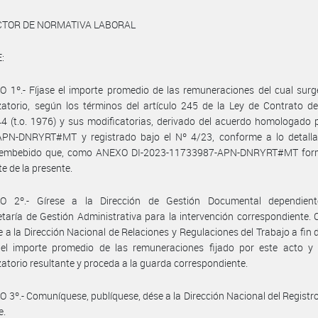
ECTOR DE NORMATIVA LABORAL
:
 1º.- Fíjase el importe promedio de las remuneraciones del cual surg
atorio, según los términos del artículo 245 de la Ley de Contrato d
4 (t.o. 1976) y sus modificatorias, derivado del acuerdo homologado p
APN-DNRYRT#MT y registrado bajo el Nº 4/23, conforme a lo detalla
 embebido que, como ANEXO DI-2023-11733987-APN-DNRYRT#MT for
te de la presente.
O 2º.- Gírese a la Dirección de Gestión Documental dependien
taría de Gestión Administrativa para la intervención correspondiente.
se a la Dirección Nacional de Relaciones y Regulaciones del Trabajo a fin 
e el importe promedio de las remuneraciones fijado por este acto y 
atorio resultante y proceda a la guarda correspondiente.
 3º.- Comuníquese, publíquese, dése a la Dirección Nacional del Registro 
e.