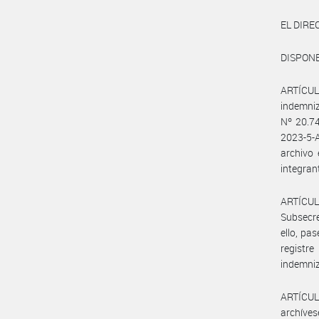
EL DIR
DISPONE
ARTÍCULO
indemniz
Nº 20.74
2023-5-
archivo
integran
ARTÍCUL
Subsecre
ello, pa
registr
indemniz
ARTÍCULO
archíves