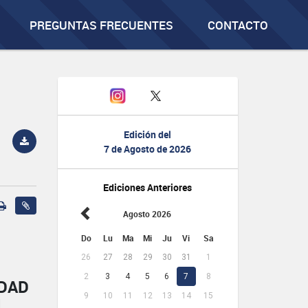
PREGUNTAS FRECUENTES
CONTACTO
Edición del
7 de Agosto de 2026
Ediciones Anteriores
Agosto 2026
Do
Lu
Ma
Mi
Ju
Vi
Sa
26
27
28
29
30
31
1
2
3
4
5
6
7
8
IDAD
9
10
11
12
13
14
15
L