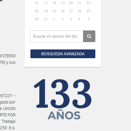
16
17
18
19
20
21
22
23
24
25
26
27
28
29
30
31
1
2
3
4
5
BÚSQUEDA AVANZADA
NISTERIO
76) y sus
67227- -
gado por
 la UNION
ORTE POR
 Trabajo
50 (t.o.