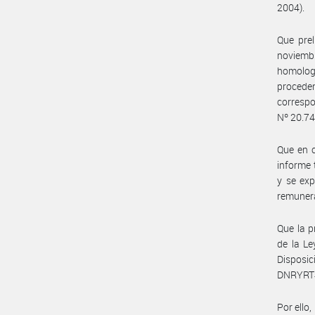
2004).
Que prel
noviembr
homologa
procede
correspo
Nº 20.74
Que en c
informe 
y se exp
remunera
Que la p
de la Le
Disposi
DNRYRT#
Por ello,