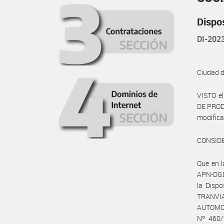
Dispo
DI-202
Ciudad 
VISTO e
DE PRODU
modifica
CONSID
Que en 
APN-DGD
la Dispo
TRANVIA
AUTOMOT
Nº 460/7