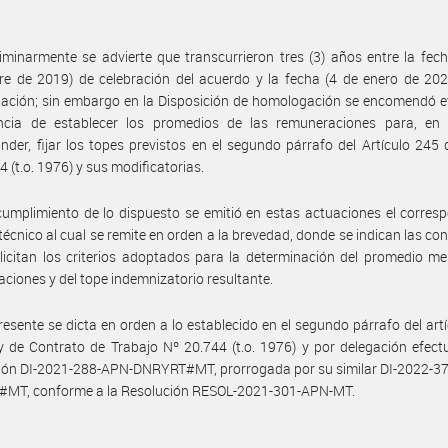
iminarmente se advierte que transcurrieron tres (3) años entre la fec
e de 2019) de celebración del acuerdo y la fecha (4 de enero de 202
ción; sin embargo en la Disposición de homologación se encomendó ev
ncia de establecer los promedios de las remuneraciones para, en
nder, fijar los topes previstos en el segundo párrafo del Artículo 245 
4 (t.o. 1976) y sus modificatorias.
umplimiento de lo dispuesto se emitió en estas actuaciones el corres
técnico al cual se remite en orden a la brevedad, donde se indican las co
licitan los criterios adoptados para la determinación del promedio m
ciones y del tope indemnizatorio resultante.
resente se dicta en orden a lo establecido en el segundo párrafo del art
y de Contrato de Trabajo Nº 20.744 (t.o. 1976) y por delegación efec
ción DI-2021-288-APN-DNRYRT#MT, prorrogada por su similar DI-2022-3
MT, conforme a la Resolución RESOL-2021-301-APN-MT.