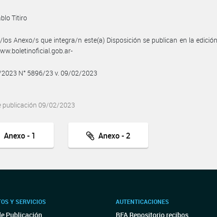
blo Titiro
/los Anexo/s que integra/n este(a) Disposición se publican en la edició
w.boletinoficial.gob.ar-
2/2023 N° 5896/23 v. 09/02/2023
e publicación 09/02/2023
Anexo - 1
Anexo - 2
OS Y SERVICIOS
AUTENTICACIONES
de Publicación
BFA Repositorio recibos