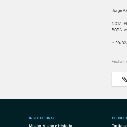
Jorge Pa
NOTA: El
BORA -ww
e. 09/0
Fecha d
INSTITUCIONAL
PRODUCT
Misión, Visión e Historia
Tarifas 