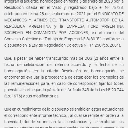
integran el acuerdo, homologado en fecha 5 de enero de 2023 por la
Resolución citada en el Visto y registrado bajo el Nº 78/23,
celebrado en fecha 28 de septiembre de 2021 por el SINDICATO DE
MECÁNICOS Y AFINES DEL TRANSPORTE AUTOMOTOR DE LA
REPÚBLICA ARGENTINA y la EMPRESA FORD ARGENTINA
SOCIEDAD EN COMANDITA POR ACCIONES, en el marco del
Convenio Colectivo de Trabajo de Empresa Nº 8/89 “E”, conforme lo
dispuesto en la Ley de Negociación Colectiva Nº 14.250 (t.o. 2004).
Que, a pesar de haber transcurrido más de DOS (2) años entre la
fecha de celebración del referido acuerdo y la fecha de su
homologación; en la citada Resolución de homologación se
encomendó evaluar la procedencia de establecer los promedios de
las remuneraciones para, en caso de corresponder, fijar los topes
previstos en el segundo párrafo del Artículo 245 de la Ley Nº 20.744
(t.o. 1976) y sus modificatorias.
Que en cumplimiento de lo dispuesto se emitió en estas actuaciones
el correspondiente informe técnico, , al cual se remite en orden a la
brevedad, donde se indican las constancias y se explicitan los
criterios adoptados para la determinación del promedio mensual de