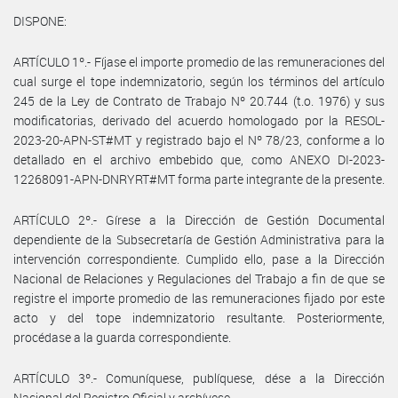
DISPONE:
ARTÍCULO 1º.- Fíjase el importe promedio de las remuneraciones del
cual surge el tope indemnizatorio, según los términos del artículo
245 de la Ley de Contrato de Trabajo Nº 20.744 (t.o. 1976) y sus
modificatorias, derivado del acuerdo homologado por la RESOL-
2023-20-APN-ST#MT y registrado bajo el Nº 78/23, conforme a lo
detallado en el archivo embebido que, como ANEXO DI-2023-
12268091-APN-DNRYRT#MT forma parte integrante de la presente.
ARTÍCULO 2º.- Gírese a la Dirección de Gestión Documental
dependiente de la Subsecretaría de Gestión Administrativa para la
intervención correspondiente. Cumplido ello, pase a la Dirección
Nacional de Relaciones y Regulaciones del Trabajo a fin de que se
registre el importe promedio de las remuneraciones fijado por este
acto y del tope indemnizatorio resultante. Posteriormente,
procédase a la guarda correspondiente.
ARTÍCULO 3º.- Comuníquese, publíquese, dése a la Dirección
Nacional del Registro Oficial y archívese.