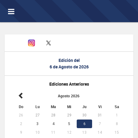
Toggle
navigation
Edición del
6 de Agosto de 2026
Ediciones Anteriores
Agosto 2026
Do
Lu
Ma
Mi
Ju
Vi
Sa
26
27
28
29
30
31
1
2
3
4
5
6
7
8
9
10
11
12
13
14
15