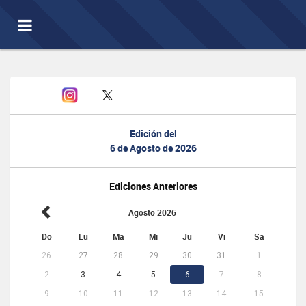
Toggle
navigation
Edición del
6 de Agosto de 2026
Ediciones Anteriores
Agosto 2026
Do
Lu
Ma
Mi
Ju
Vi
Sa
26
27
28
29
30
31
1
2
3
4
5
6
7
8
9
10
11
12
13
14
15