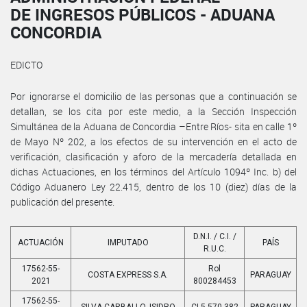
DE INGRESOS PÚBLICOS - ADUANA
CONCORDIA
EDICTO
Por ignorarse el domicilio de las personas que a continuación se
detallan, se los cita por este medio, a la Sección Inspección
Simultánea de la Aduana de Concordia –Entre Ríos- sita en calle 1º
de Mayo Nº 202, a los efectos de su intervención en el acto de
verificación, clasificación y aforo de la mercadería detallada en
dichas Actuaciones, en los términos del Artículo 1094º Inc. b) del
Código Aduanero Ley 22.415, dentro de los 10 (diez) días de la
publicación del presente.
D.N.I. / C.I. /
ACTUACIÓN
IMPUTADO
PAÍS
R.U.C.
17562-55-
Rol
COSTA EXPRESS S.A.
PARAGUAY
2021
800284453
17562-55-
SILVA CARBALLO, ISIDRO
CI 5.570.382
PARAGUAY