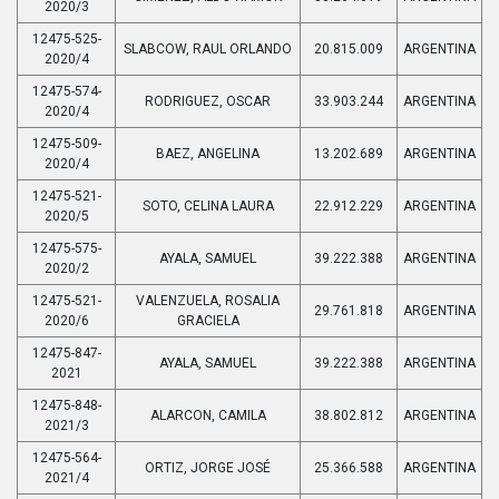
2020/3
12475-525-
SLABCOW, RAUL ORLANDO
20.815.009
ARGENTINA
2020/4
12475-574-
RODRIGUEZ, OSCAR
33.903.244
ARGENTINA
2020/4
12475-509-
BAEZ, ANGELINA
13.202.689
ARGENTINA
2020/4
12475-521-
SOTO, CELINA LAURA
22.912.229
ARGENTINA
2020/5
12475-575-
AYALA, SAMUEL
39.222.388
ARGENTINA
2020/2
12475-521-
VALENZUELA, ROSALIA
29.761.818
ARGENTINA
2020/6
GRACIELA
12475-847-
AYALA, SAMUEL
39.222.388
ARGENTINA
2021
12475-848-
ALARCON, CAMILA
38.802.812
ARGENTINA
2021/3
12475-564-
ORTIZ, JORGE JOSÉ
25.366.588
ARGENTINA
2021/4