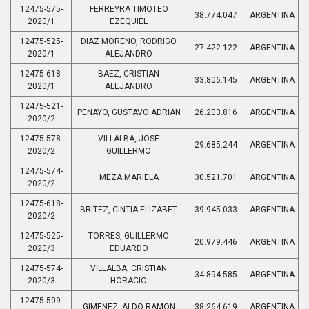
12475-575-
FERREYRA TIMOTEO
38.774.047
ARGENTINA
2020/1
EZEQUIEL
12475-525-
DIAZ MORENO, RODRIGO
27.422.122
ARGENTINA
2020/1
ALEJANDRO
12475-618-
BAEZ, CRISTIAN
33.806.145
ARGENTINA
2020/1
ALEJANDRO
12475-521-
PENAYO, GUSTAVO ADRIAN
26.203.816
ARGENTINA
2020/2
12475-578-
VILLALBA, JOSE
29.685.244
ARGENTINA
2020/2
GUILLERMO
12475-574-
MEZA MARIELA
30.521.701
ARGENTINA
2020/2
12475-618-
BRITEZ, CINTIA ELIZABET
39.945.033
ARGENTINA
2020/2
12475-525-
TORRES, GUILLERMO
20.979.446
ARGENTINA
2020/3
EDUARDO
12475-574-
VILLALBA, CRISTIAN
34.894.585
ARGENTINA
2020/3
HORACIO
12475-509-
GIMENEZ, ALDO RAMON
38.264.619
ARGENTINA