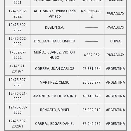
2021
12475-602-
AO TRANS e Ozuna Ojeda
Rol 1259420-
PARAGUAY
2022
Amado
2
12475-602-
DUBLIN S.A.
--------------
PARAGUAY
2022
12475-602-
BRILLIANT RAISE LIMITED
--------------
CHINA
2022
17562-37-
MUÑOZ JUAREZ, VICTOR
4.887.052
PARAGUAY
2022
HUGO
12475-71-
CORREA, JUAN CARLOS
27.881.684
ARGENTINA
2019/4
12475-507-
MARTINEZ, CELSO
20.630.977
ARGENTINA
2020
12475-521-
AMARILLA, EMILIO MAURO
40.413.470
ARGENTINA
2020
12475-508-
RENOSTO, SIDINEI
96.002.019
ARGENTINA
2020
12475-507-
CABRAL, EDGAR DANIEL
37.046.686
ARGENTINA
2020/1