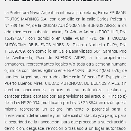
La Prefectura Naval Argentina intima al propietario, Firma FRUMAR,
FRUTOS MARINOS S.A., con domicilio en la calle Carlos Pellegrini
N° 739 1er “A”, de la CIUDAD AUTÓNOMA DE BUENOS AIRES; a los
adquirientes en subasta judicial, Sr. Adrián Antonio PROCHILO, DNI
16.424.564, con domicilio en Calle Púan 1770, de la CIUDAD
AUTÓNOMA DE BUENOS AIRES; Sr. Ricardo Norberto PUPA, DNI
11.389.709, con domicilio en Calle Basalvilbaso 664, Sarandí, Pdo
de Avellaneda, Pcia de BUENOS AIRES; a los propietarios,
armadores, representantes legales y/o toda otra persona humana
o jurídica con interés legítimo en el B/P “SAN LUCAS I” (Mat. 076), de
bandera Argentina, amarrado a flote en la Dársena E 6° Espigón del
Puerto Buenos Aires, CIUDAD AUTÓNOMA DE BUENOS AIRES, sin
efectuar operaciones propias de su naturaleza, destino y
características, captado por las previsiones del artículo 17 inciso b)
de la Ley Nº 20.094 (modificada por Ley Nº 26.354), en razón que la
misma representa un peligro inminente o potencial para la
preservación del ambiente y un potencial obstáculo y/o peligro para
la seguridad de la navegación; para que procedan a su extracción,
demolición, desguace, remoción o traslado a un lugar autorizado,