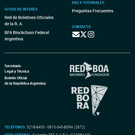
FAQ Y TUTORIALES
SITIOS DE INTERÉS
Preguntas Frecuentes
Red de Boletines Oficiales
de la R. A.
CONTACTO
BFA Blockchain Federal
Argentina
Secretaría
Legal y Técnica
Boletín Oficial
de la República Argentina
TELÉFONOS:
5218-8400 - 0810-345-BORA (2672)
SEDE CENTRAL:
Suipacha 767, C.A.B.A. (C1008AAO)