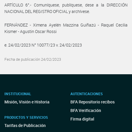
ARTÍCULO 6°.- Comuníquese, publíquese, dese a la DIRECCIÓN
NACIONAL DEL REGISTRO OFICIAL y archívese.
FERNÁNDEZ - Ximena Ayelén Mazzina Guiñazú - Raquel Cecilia
Kismer - Agustin Oscar Rossi
e. 24/02/2023 N° 10077/23 v. 24/02/2023
Fecha de publicación 24/02/2023
INSTITUCIONAL
AUTENTICACIONES
Misión, Visión e Historia
BFA Repositorio recibos
BFA Verificación
PRODUCTOS Y SERVICIOS
Firma digital
Tarifas de Publicación