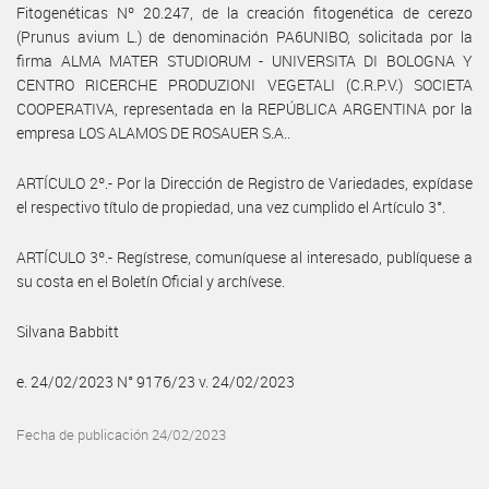
Fitogenéticas Nº 20.247, de la creación fitogenética de cerezo
(Prunus avium L.) de denominación PA6UNIBO, solicitada por la
firma ALMA MATER STUDIORUM - UNIVERSITA DI BOLOGNA Y
CENTRO RICERCHE PRODUZIONI VEGETALI (C.R.P.V.) SOCIETA
COOPERATIVA, representada en la REPÚBLICA ARGENTINA por la
empresa LOS ALAMOS DE ROSAUER S.A..
ARTÍCULO 2º.- Por la Dirección de Registro de Variedades, expídase
el respectivo título de propiedad, una vez cumplido el Artículo 3°.
ARTÍCULO 3º.- Regístrese, comuníquese al interesado, publíquese a
su costa en el Boletín Oficial y archívese.
Silvana Babbitt
e. 24/02/2023 N° 9176/23 v. 24/02/2023
Fecha de publicación 24/02/2023