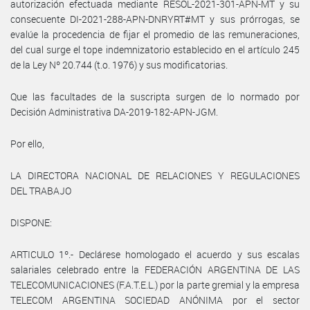
autorización efectuada mediante RESOL-2021-301-APN-MT y su
consecuente DI-2021-288-APN-DNRYRT#MT y sus prórrogas, se
evalúe la procedencia de fijar el promedio de las remuneraciones,
del cual surge el tope indemnizatorio establecido en el artículo 245
de la Ley Nº 20.744 (t.o. 1976) y sus modificatorias.
Que las facultades de la suscripta surgen de lo normado por
Decisión Administrativa DA-2019-182-APN-JGM.
Por ello,
LA DIRECTORA NACIONAL DE RELACIONES Y REGULACIONES
DEL TRABAJO
DISPONE:
ARTICULO 1º.- Declárese homologado el acuerdo y sus escalas
salariales celebrado entre la FEDERACIÓN ARGENTINA DE LAS
TELECOMUNICACIONES (F.A.T.E.L.) por la parte gremial y la empresa
TELECOM ARGENTINA SOCIEDAD ANÓNIMA por el sector