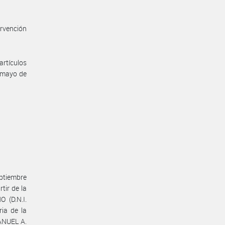
ervención
artículos
 mayo de
eptiembre
tir de la
 (D.N.I.
ia de la
ANUEL A.