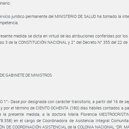
inario.
ervicio jurídico permanente del MINISTERIO DE SALUD ha tomado la int
mpetencia.
resente medida se dicta en virtud de las atribuciones conferidas por los 
iso 3 de la CONSTITUCIÓN NACIONAL y 2° del Decreto N° 355 del 22 de
 DE GABINETE DE MINISTROS
 1°.- Dase por designada con carácter transitorio, a partir del 16 de s
y por el término de CIENTO OCHENTA (180) días hábiles contados a par
e la presente medida, a la doctora María Florencia MESTROCRISTINO
8.358) en el cargo de Coordinadora de Asistencia Integral Comunitar
ÓN DE COORDINACIÓN ASISTENCIAL de la COLONIA NACIONAL “DR. M