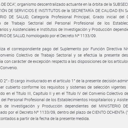
E OCA”, organismo descentralizado actuante en la órbita de la SUBSE
IÓN DE SERVICIOS E INSTITUTOS de la SECRETARÍA DE CALIDAD EN S
RIO DE SALUD, Categoría Profesional Principal, Grado inicial del 
vo de Trabajo Sectorial del Personal Profesional de los Establec
arios y Asistenciales e Institutos de Investigación y Producción dependi
RIO DE SALUD, homologado por el Decreto Nº 1133/09.
iza el correspondiente pago del Suplemento por Función Directiva Ni
onvenio Colectivo de Trabajo Sectorial y se efectúa la presente des
ria con carácter de excepción respecto a las disposiciones de los artículo
 Convenio.
 2°.- El cargo involucrado en el artículo 1° de la presente decisión admin
er cubierto conforme los requisitos y sistemas de selección vigentes
ido en el Título III, Capítulo II y en el Título IV del Convenio Colectivo d
l del Personal Profesional de los Establecimientos Hospitalarios y Asiste
tos de Investigación y Producción dependientes del MINISTERIO D
do por el Decreto Nº 1133/09, dentro del plazo de CIENTO OCHENTA (1
 contados a partir de la fecha de la presente medida.