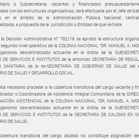
etario o Subsecretaria, vacantes y financiados presupuestariam
dad con las estructuras organizativas, será efectuada por el Jefe de Ga
os en el ámbito de la Administración Pública Nacional, centra
alizada, a propuesta de la Jurisdicción o Entidad de que se trate.
la Decisión Administrativa N° 762/19 se aprobó la estructura organi
y segundo nivel operativo de la COLONIA NACIONAL “DR. MANUEL A. M
rganismo descentralizado actuante en la órbita de la SUBSECRE
 DE SERVICIOS E INSTITUTOS de la entonces SECRETARÍA DE REGU
N SANITARIA de la ex-SECRETARÍA DE GOBIERNO DE SALUD del e
RIO DE SALUD Y DESARROLLO SOCIAL.
lta necesario proceder a la cobertura transitoria del cargo vacante y f
inador o Coordinadora de Asistencia Integral Comunitaria de la DIRE
NACIÓN ASISTENCIAL de la COLONIA NACIONAL “DR. MANUEL A. MO
rganismo descentralizado actuante en la órbita de la SUBSECRE
 DE SERVICIOS E INSTITUTOS de la SECRETARÍA DE CALIDAD EN S
RIO DE SALUD.
cobertura transitoria del cargo aludido no constituye asignación de