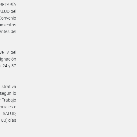
CRETARÍA
ALUD del
Convenio
imientos
entes del
vel V del
ignación
s 24 y 37
istrativa
 según lo
e Trabajo
nciales e
E SALUD,
80) días