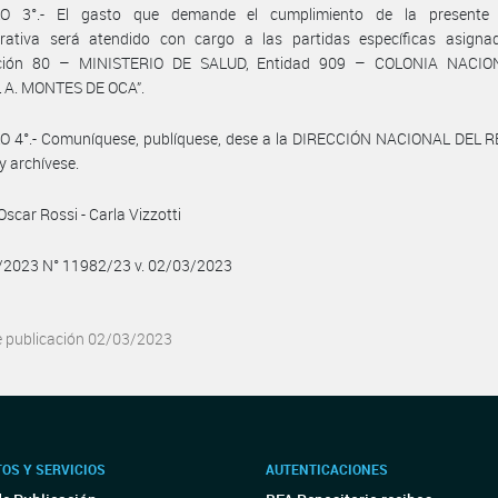
O 3°.- El gasto que demande el cumplimiento de la presente 
trativa será atendido con cargo a las partidas específicas asigna
cción 80 – MINISTERIO DE SALUD, Entidad 909 – COLONIA NACIO
A. MONTES DE OCA”.
O 4°.- Comuníquese, publíquese, dese a la DIRECCIÓN NACIONAL DEL 
y archívese.
Oscar Rossi - Carla Vizzotti
3/2023 N° 11982/23 v. 02/03/2023
e publicación 02/03/2023
OS Y SERVICIOS
AUTENTICACIONES