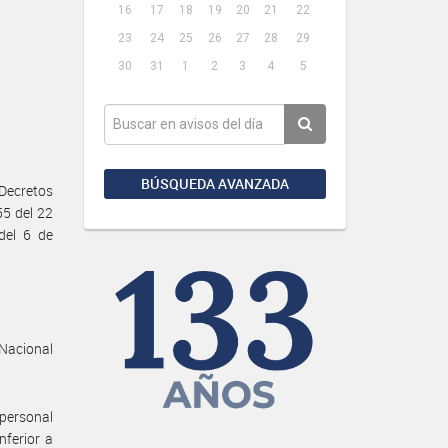
16
17
18
19
20
21
22
23
24
25
26
27
28
29
30
31
1
2
3
4
5
BÚSQUEDA AVANZADA
Decretos
55 del 22
del 6 de
 Nacional
 personal
nferior a