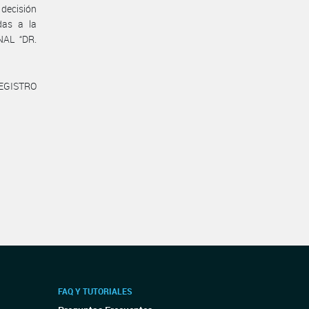
decisión
das a la
NAL “DR.
REGISTRO
FAQ Y TUTORIALES