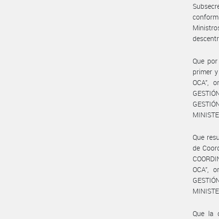
Subsecr
conformi
Ministr
descentr
Que por 
primer 
OCA”, o
GESTIÓN
GESTIÓ
MINISTE
Que resu
de Coord
COORDI
OCA”, o
GESTIÓN
MINISTE
Que la 