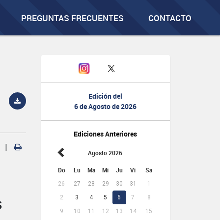
PREGUNTAS FRECUENTES
CONTACTO
Edición del
6 de Agosto de 2026
Ediciones Anteriores
|
Agosto 2026
Do
Lu
Ma
Mi
Ju
Vi
Sa
26
27
28
29
30
31
1
2
3
4
5
6
7
8
S
9
10
11
12
13
14
15