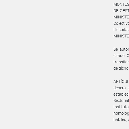
MONTES D
DE GEST
MINISTE
Colecti
Hospital
MINISTE
Se autor
citado C
transito
de dicho
ARTÍCULO
deberá s
establec
Sectoria
Institu
homologa
hábiles,