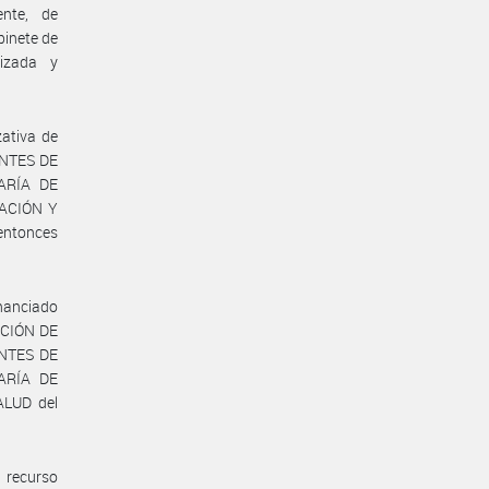
ente, de
binete de
lizada y
zativa de
ONTES DE
TARÍA DE
LACIÓN Y
ntonces
inanciado
CCIÓN DE
NTES DE
TARÍA DE
ALUD del
 recurso