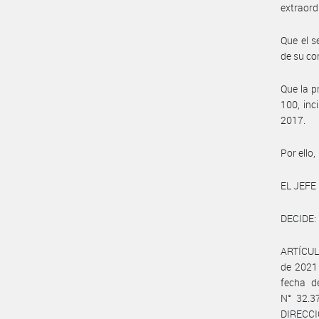
extraord
Que el s
de su co
Que la p
100, inc
2017.
Por ello,
EL JEFE
DECIDE:
ARTÍCULO
de 2021 
fecha d
N° 32.37
DIRECCI