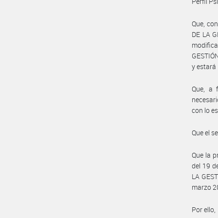
Perfil P
Que, con
DE LA G
modific
GESTIÓN
y estará
Que, a 
necesari
con lo e
Que el s
Que la p
del 19 d
LA GEST
marzo 20
Por ello,