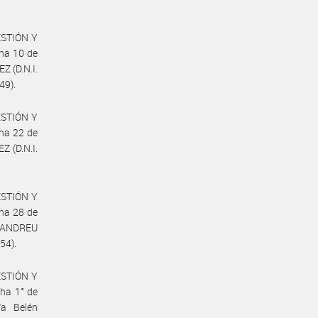
GESTIÓN Y
ha 10 de
Z (D.N.I.
49).
GESTIÓN Y
ha 22 de
Z (D.N.I.
GESTIÓN Y
ha 28 de
NTANDREU
54).
GESTIÓN Y
ha 1° de
ía Belén