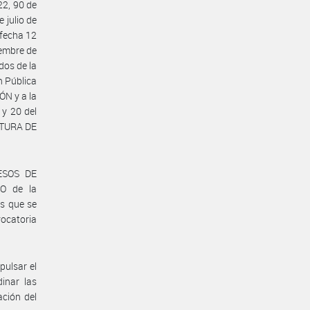
2, 90 de
 julio de
 fecha 12
iembre de
dos de la
n Pública
ÓN y a la
y 20 del
ATURA DE
ESOS DE
O de la
s que se
ocatoria
ulsar el
inar las
ación del