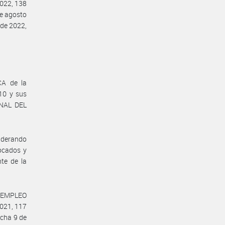
2022, 138
de agosto
 de 2022,
CA de la
10 y sus
ONAL DEL
siderando
vocados y
te de la
 Y EMPLEO
2021, 117
echa 9 de