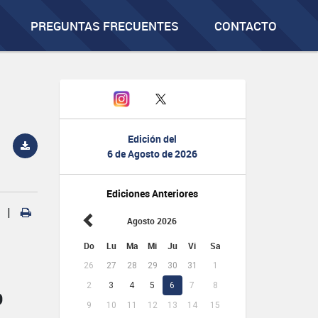
PREGUNTAS FRECUENTES
CONTACTO
Edición del
6 de Agosto de 2026
Ediciones Anteriores
|
Agosto 2026
Do
Lu
Ma
Mi
Ju
Vi
Sa
26
27
28
29
30
31
1
2
3
4
5
6
7
8
O
9
10
11
12
13
14
15