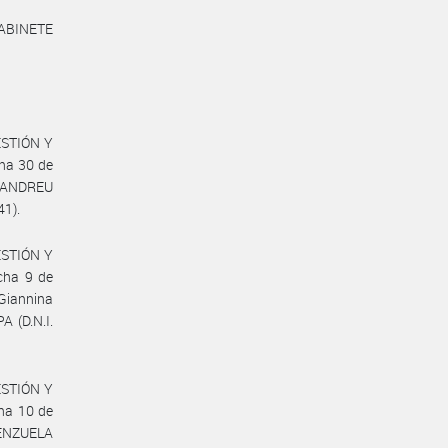
ABINETE
GESTIÓN Y
ha 30 de
NTANDREU
41).
GESTIÓN Y
cha 9 de
Giannina
 (D.N.I.
GESTIÓN Y
ha 10 de
LENZUELA