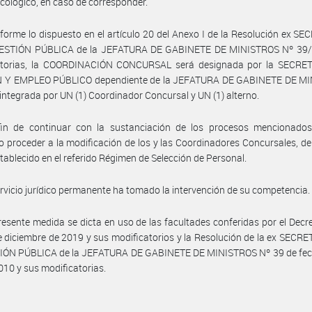
sicológico, en caso de corresponder.
forme lo dispuesto en el artículo 20 del Anexo I de la Resolución ex S
ESTIÓN PÚBLICA de la JEFATURA DE GABINETE DE MINISTROS Nº 39/
atorias, la COORDINACIÓN CONCURSAL será designada por la SECRE
 Y EMPLEO PÚBLICO dependiente de la JEFATURA DE GABINETE DE M
 integrada por UN (1) Coordinador Concursal y UN (1) alterno.
fin de continuar con la sustanciación de los procesos mencionados,
o proceder a la modificación de los y las Coordinadores Concursales, d
stablecido en el referido Régimen de Selección de Personal.
ervicio jurídico permanente ha tomado la intervención de su competencia.
resente medida se dicta en uso de las facultades conferidas por el Decr
e diciembre de 2019 y sus modificatorios y la Resolución de la ex SECR
IÓN PÚBLICA de la JEFATURA DE GABINETE DE MINISTROS Nº 39 de fec
10 y sus modificatorias.