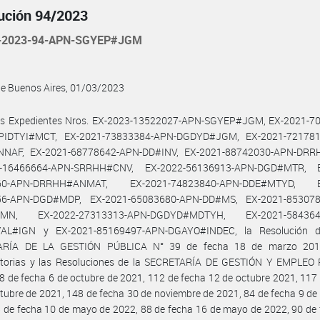
ución 94/2023
-2023-94-APN-SGYEP#JGM
de Buenos Aires, 01/03/2023
os Expedientes Nros. EX-2023-13522027-APN-SGYEP#JGM, EX-2021-7
PIDTYI#MCT, EX-2021-73833384-APN-DGDYD#JGM, EX-2021-721781
NNAF, EX-2021-68778642-APN-DD#INV, EX-2021-88742030-APN-DRR
2-16466664-APN-SRRHH#CNV, EX-2022-56136913-APN-DGD#MTR, E
60-APN-DRRHH#ANMAT, EX-2021-74823840-APN-DDE#MTYD, E
56-APN-DGD#MDP, EX-2021-65083680-APN-DD#MS, EX-2021-853078
MN, EX-2022-27313313-APN-DGDYD#MDTYH, EX-2021-584364
AL#IGN y EX-2021-85169497-APN-DGAYO#INDEC, la Resolución d
ARÍA DE LA GESTIÓN PÚBLICA N° 39 de fecha 18 de marzo 201
atorias y las Resoluciones de la SECRETARÍA DE GESTIÓN Y EMPLEO
8 de fecha 6 de octubre de 2021, 112 de fecha 12 de octubre 2021, 117
tubre de 2021, 148 de fecha 30 de noviembre de 2021, 84 de fecha 9 d
 de fecha 10 de mayo de 2022, 88 de fecha 16 de mayo de 2022, 90 de