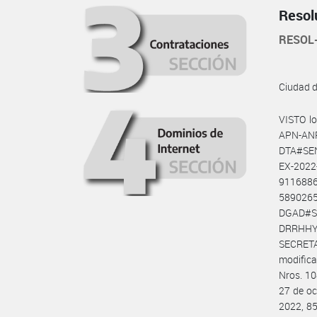
Resol
RESOL
Ciudad 
VISTO l
APN-AN
DTA#SE
EX-202
911688
589026
DGAD#S
DRRHHY
SECRET
modific
Nros. 10
27 de oc
2022, 85