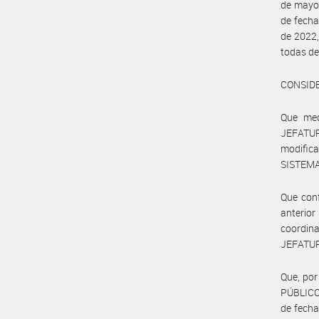
de mayo 
de fecha
de 2022,
todas d
CONSID
Que med
JEFATUR
modific
SISTEMA
Que conf
anterior
coordin
JEFATUR
Que, por
PÚBLICO 
de fecha