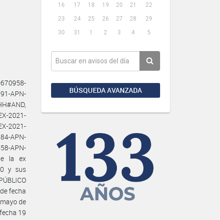
16
17
18
19
20
21
22
23
24
25
26
27
28
29
30
31
1
2
3
4
5
0670958-
BÚSQUEDA AVANZADA
91-APN-
HH#AND,
X-2021-
X-2021-
84-APN-
58-APN-
e la ex
0 y sus
 PÚBLICO
 de fecha
e mayo de
 fecha 19