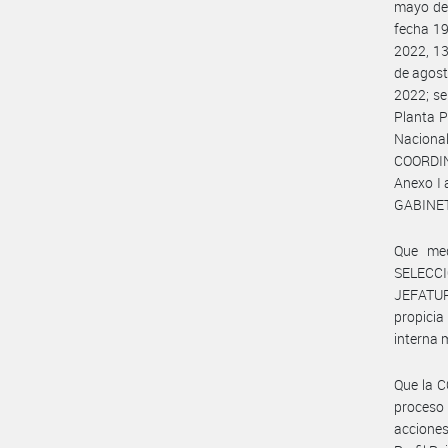
mayo de 
fecha 19
2022, 13
de agost
2022; se
Planta P
Nacional
COORDIN
Anexo I 
GABINET
Que me
SELECC
JEFATUR
propicia
interna
Que la C
proceso 
acciones