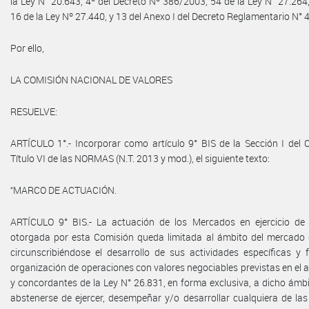
la Ley N° 20.643, 4º del Decreto Nº 386/2003, 54 de la Ley N° 27.264,
16 de la Ley Nº 27.440, y 13 del Anexo I del Decreto Reglamentario N°
Por ello,
LA COMISIÓN NACIONAL DE VALORES
RESUELVE:
ARTÍCULO 1°.- Incorporar como artículo 9° BIS de la Sección I del C
Título VI de las NORMAS (N.T. 2013 y mod.), el siguiente texto:
“MARCO DE ACTUACIÓN.
ARTÍCULO 9° BIS.- La actuación de los Mercados en ejercicio de 
otorgada por esta Comisión queda limitada al ámbito del mercado d
circunscribiéndose el desarrollo de sus actividades específicas y 
organización de operaciones con valores negociables previstas en el ar
y concordantes de la Ley N° 26.831, en forma exclusiva, a dicho ámb
abstenerse de ejercer, desempeñar y/o desarrollar cualquiera de la