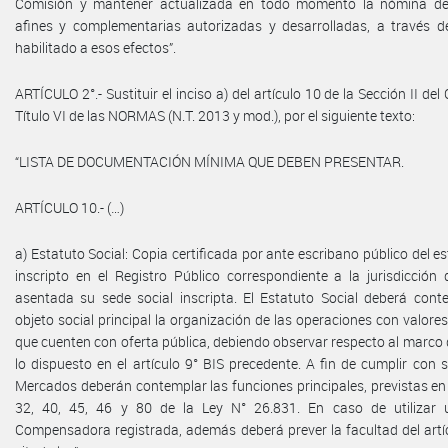
Comisión y mantener actualizada en todo momento la nómina de 
afines y complementarias autorizadas y desarrolladas, a través de
habilitado a esos efectos”.
ARTÍCULO 2°.- Sustituir el inciso a) del artículo 10 de la Sección II del 
Título VI de las NORMAS (N.T. 2013 y mod.), por el siguiente texto:
“LISTA DE DOCUMENTACIÓN MÍNIMA QUE DEBEN PRESENTAR.
ARTÍCULO 10.- (…)
a) Estatuto Social: Copia certificada por ante escribano público del es
inscripto en el Registro Público correspondiente a la jurisdicción
asentada su sede social inscripta. El Estatuto Social deberá con
objeto social principal la organización de las operaciones con valore
que cuenten con oferta pública, debiendo observar respecto al marco
lo dispuesto en el artículo 9° BIS precedente. A fin de cumplir con s
Mercados deberán contemplar las funciones principales, previstas en 
32, 40, 45, 46 y 80 de la Ley N° 26.831. En caso de utilizar
Compensadora registrada, además deberá prever la facultad del artí