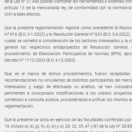
de la Ley N° 27.440 podrán contratar las herramientas o sistemas inf
artículo 13 de la mencionada ley, de conformidad con la normativa 
CNV a tales efectos.
Que la presente reglamentación registra como precedente la Resolu
Nº 916 (B.O. 3-1-2022) y la Resolución General N° 933 (B.O. 3-6-2022),
cuales se sometió a consideración de los sectores interesados y la 
general los respectivos anteproyectos de Resolución General, 
procedimiento de Elaboración Participativa de Normas (EPN), apr
Decreto N° 1172/2003 (B.O. 4-12-2003).
Que, en el marco de dichos procedimientos, fueron receptadas 
recomendaciones no vinculantes de distintos participantes del mer
interesados y, luego de efectuado su análisis, se han consider
pertinentes e incorporado modificaciones a los citados proyecto
sometidos a consulta pública, procediéndose a unificar los mismos e
reglamentación.
Que la presente se dicta en ejercicio de las facultades conferidas por 
19, incisos a), d), g), h), s), w) y u), 29, 32, 35, 47 y 81 de la Ley N° 26.