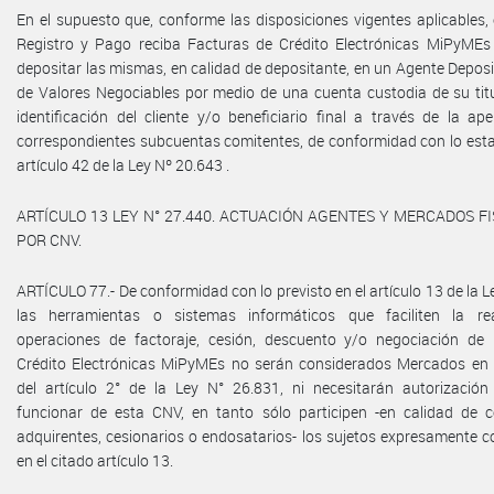
En el supuesto que, conforme las disposiciones vigentes aplicables,
Registro y Pago reciba Facturas de Crédito Electrónicas MiPyMEs
depositar las mismas, en calidad de depositante, en un Agente Deposi
de Valores Negociables por medio de una cuenta custodia de su titu
identificación del cliente y/o beneficiario final a través de la ap
correspondientes subcuentas comitentes, de conformidad con lo esta
artículo 42 de la Ley Nº 20.643 .
ARTÍCULO 13 LEY N° 27.440. ACTUACIÓN AGENTES Y MERCADOS F
POR CNV.
ARTÍCULO 77.- De conformidad con lo previsto en el artículo 13 de la L
las herramientas o sistemas informáticos que faciliten la rea
operaciones de factoraje, cesión, descuento y/o negociación de
Crédito Electrónicas MiPyMEs no serán considerados Mercados en 
del artículo 2° de la Ley N° 26.831, ni necesitarán autorización
funcionar de esta CNV, en tanto sólo participen -en calidad de 
adquirentes, cesionarios o endosatarios- los sujetos expresamente 
en el citado artículo 13.