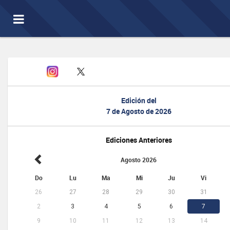
Toggle
navigation
Edición del
7 de Agosto de 2026
Ediciones Anteriores
Agosto 2026
Do
Lu
Ma
Mi
Ju
Vi
26
27
28
29
30
31
2
3
4
5
6
7
9
10
11
12
13
14