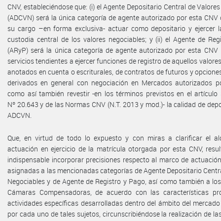
CNV, estableciéndose que: (i) el Agente Depositario Central de Valore
(ADCVN) será la única categoría de agente autorizado por esta CNV 
su cargo –en forma exclusiva- actuar como depositario y ejercer l
custodia central de los valores negociables; y (ii) el Agente de Re
(ARyP) será la única categoría de agente autorizado por esta CNV 
servicios tendientes a ejercer funciones de registro de aquellos valore
anotados en cuenta o escriturales, de contratos de futuros y opcione
derivados en general con negociación en Mercados autorizados p
como así también revestir -en los términos previstos en el artículo
Nº 20.643 y de las Normas CNV (N.T. 2013 y mod.)- la calidad de depo
ADCVN.
Que, en virtud de todo lo expuesto y con miras a clarificar el a
actuación en ejercicio de la matrícula otorgada por esta CNV, resu
indispensable incorporar precisiones respecto al marco de actuació
asignadas a las mencionadas categorías de Agente Depositario Centr
Negociables y de Agente de Registro y Pago, así como también a lo
Cámaras Compensadoras, de acuerdo con las características pro
actividades específicas desarrolladas dentro del ámbito del mercado
por cada uno de tales sujetos, circunscribiéndose la realización de l