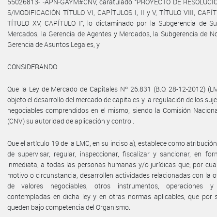
55026813- -APN-GAYM#CNV, caratulado “PROYECTO DE RESOLUC
S/MODIFICACIÓN TÍTULO VI, CAPÍTULOS I, II y V, TÍTULO VIII, CAPÍTU
TÍTULO XV, CAPÍTULO I”, lo dictaminado por la Subgerencia de Su
Mercados, la Gerencia de Agentes y Mercados, la Subgerencia de No
Gerencia de Asuntos Legales, y
CONSIDERANDO:
Que la Ley de Mercado de Capitales Nº 26.831 (B.O. 28-12-2012) (LM
objeto el desarrollo del mercado de capitales y la regulación de los suj
negociables comprendidos en el mismo, siendo la Comisión Naciona
(CNV) su autoridad de aplicación y control.
Que el artículo 19 de la LMC, en su inciso a), establece como atribución
de supervisar, regular, inspeccionar, fiscalizar y sancionar, en fo
inmediata, a todas las personas humanas y/o jurídicas que, por cua
motivo o circunstancia, desarrollen actividades relacionadas con la o
de valores negociables, otros instrumentos, operaciones y 
contempladas en dicha ley y en otras normas aplicables, que por 
queden bajo competencia del Organismo.