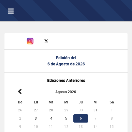
Toggle
navigation
Edición del
6 de Agosto de 2026
Ediciones Anteriores
Agosto 2026
Do
Lu
Ma
Mi
Ju
Vi
Sa
26
27
28
29
30
31
1
2
3
4
5
6
7
8
9
10
11
12
13
14
15