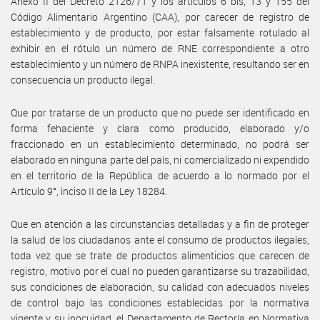
Anexo II del Decreto 2126/71 y los artículos 6 bis, 13 y 155 del
Código Alimentario Argentino (CAA), por carecer de registro de
establecimiento y de producto, por estar falsamente rotulado al
exhibir en el rótulo un número de RNE correspondiente a otro
establecimiento y un número de RNPA inexistente, resultando ser en
consecuencia un producto ilegal.
Que por tratarse de un producto que no puede ser identificado en
forma fehaciente y clara como producido, elaborado y/o
fraccionado en un establecimiento determinado, no podrá ser
elaborado en ninguna parte del país, ni comercializado ni expendido
en el territorio de la República de acuerdo a lo normado por el
Artículo 9°, inciso II de la Ley 18284.
Que en atención a las circunstancias detalladas y a fin de proteger
la salud de los ciudadanos ante el consumo de productos ilegales,
toda vez que se trate de productos alimenticios que carecen de
registro, motivo por el cual no pueden garantizarse su trazabilidad,
sus condiciones de elaboración, su calidad con adecuados niveles
de control bajo las condiciones establecidas por la normativa
vigente y su inocuidad, el Departamento de Rectoría en Normativa