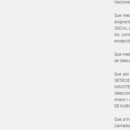
Nacional
Que medi
asignar
SOCIAL c
los corr
excepción
Que medi
de Sele
Que por 
SETECIE
MINISTE
Selecció
Anexo I
DE GABIN
Que, a t
Llamado