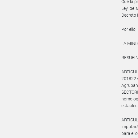
Que la p
Ley de M
Decreto
Por ello,
LA MINI
RESUELV
ARTÍCULO
20182277
Agrupa
SECTOR
homolog
establec
ARTÍCULO
imputará
para el 