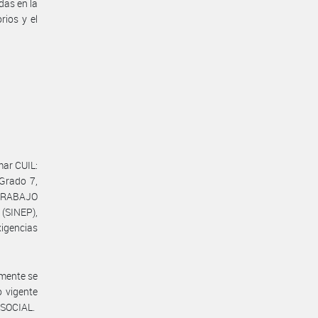
das en la
rios y el
mar CUIL:
 Grado 7,
TRABAJO
SINEP),
igencias
emente se
o vigente
 SOCIAL.