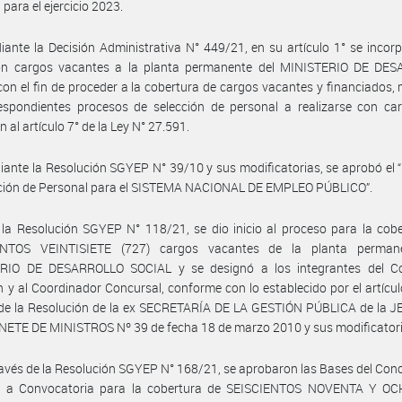
 para el ejercicio 2023.
ante la Decisión Administrativa N° 449/21, en su artículo 1° se incor
on cargos vacantes a la planta permanente del MINISTERIO DE DE
on el fin de proceder a la cobertura de cargos vacantes y financiados,
espondientes procesos de selección de personal a realizarse con car
 al artículo 7° de la Ley N° 27.591.
ante la Resolución SGYEP N° 39/10 y sus modificatorias, se aprobó el
cción de Personal para el SISTEMA NACIONAL DE EMPLEO PÚBLICO”.
la Resolución SGYEP N° 118/21, se dio inicio al proceso para la cob
NTOS VEINTISIETE (727) cargos vacantes de la planta perman
RIO DE DESARROLLO SOCIAL y se designó a los integrantes del C
n y al Coordinador Concursal, conforme con lo establecido por el artícul
 de la Resolución de la ex SECRETARÍA DE LA GESTIÓN PÚBLICA de la 
ETE DE MINISTROS Nº 39 de fecha 18 de marzo 2010 y sus modificatori
ravés de la Resolución SGYEP N° 168/21, se aprobaron las Bases del Conc
 a Convocatoria para la cobertura de SEISCIENTOS NOVENTA Y OC