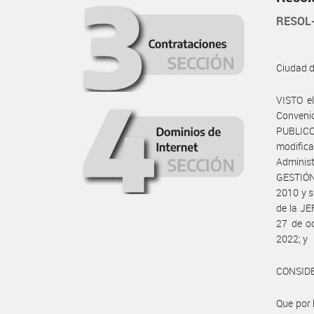
RESOL
Ciudad 
VISTO e
Convenio
PUBLICO
modifica
Administ
GESTIÓN
2010 y s
de la J
27 de oc
2022; y
CONSID
Que por 