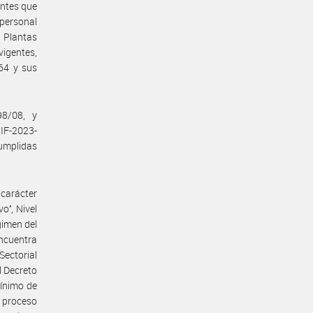
entes que
 personal
 Plantas
vigentes,
164 y sus
98/08, y
IF-2023-
umplidas
 carácter
’’, Nivel
gimen del
ncuentra
Sectorial
l Decreto
mínimo de
e proceso