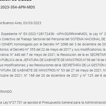
-2023-354-APN-MDS
de Buenos Aires, 03/03/2023
l Expediente N° EX-2022-128172436- -APN-DGRRHH#MDS, la Ley N° 27
 Colectivo de Trabajo Sectorial del Personal del SISTEMA NACIONAL D
 (SINEP) homologado por el Decreto Nº 2098 del 3 de diciembre de 20
torios; el Decreto N° 355 del 22 de mayo de 2017 y sus modificatorios; la
rativa N° 449 del 7 de mayo de 2021; la Resolución de la ex SECRETA
 PÚBLICA de la JEFATURA DE GABINETE DE MINISTROS N°39 del 18 de 
us modificatorias; y las Resoluciones de la SECRETARÍA DE LA GESTIÓ
EFATURA DE GABINETE DE MINISTROS N° 53 del 27 de mayo de 2021; N°
tubre de 2021; N° 168 del 20 de diciembre de 2021 y N° 125 del 8 de
ERANDO:
la Ley N°27.701 se aprobó el Presupuesto General para la Administració