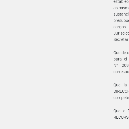
estable
asimismo
sustanci
presupue
cargos 
Jurisdic
Secretar
Que de c
para el
Nº 209
correspo
Que la
DIRECC
compete
Que la
RECURSO