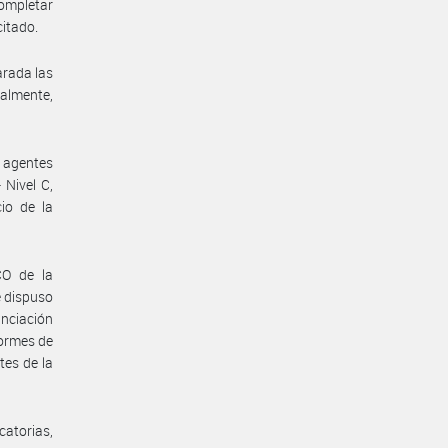
ompletar
citado.
arada las
ualmente,
s agentes
 Nivel C,
io de la
O de la
 dispuso
anciación
formes de
tes de la
atorias,