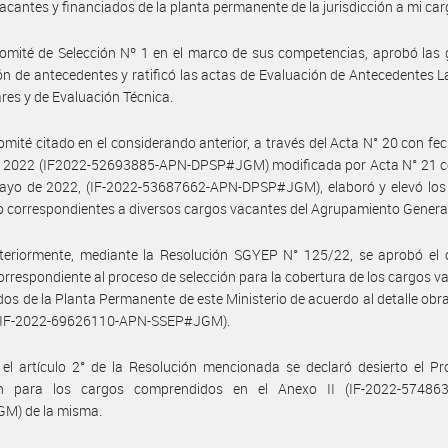
acantes y financiados de la planta permanente de la jurisdicción a mi car
omité de Selección Nº 1 en el marco de sus competencias, aprobó las g
ón de antecedentes y ratificó las actas de Evaluación de Antecedentes L
ares y de Evaluación Técnica.
omité citado en el considerando anterior, a través del Acta N° 20 con fe
 2022 (IF2022-52693885-APN-DPSP#JGM) modificada por Acta N° 21 c
ayo de 2022, (IF-2022-53687662-APN-DPSP#JGM), elaboró y elevó los
o correspondientes a diversos cargos vacantes del Agrupamiento Genera
teriormente, mediante la Resolución SGYEP N° 125/22, se aprobó el 
orrespondiente al proceso de selección para la cobertura de los cargos v
dos de la Planta Permanente de este Ministerio de acuerdo al detalle obra
 (IF-2022-69626110-APN-SSEP#JGM).
el artículo 2° de la Resolución mencionada se declaró desierto el P
ón para los cargos comprendidos en el Anexo II (IF-2022-57486
M) de la misma.