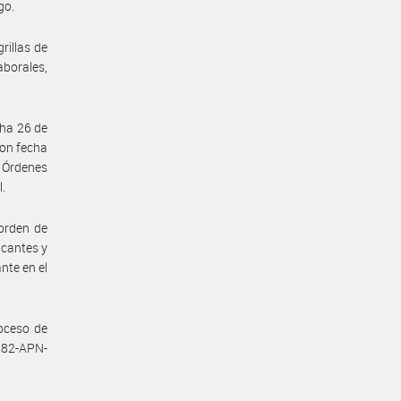
go.
rillas de
aborales,
cha 26 de
on fecha
 Órdenes
l.
orden de
acantes y
nte en el
roceso de
382-APN-