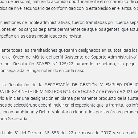
ción de personal, habiendo asumido oportunamente el compromiso de c
dios de nivel secundario de conformidad con lo establecido en el artículo 
 cuestiones de índole administrativas, fueron tramitadas por cuerda sep
iones en los cargos de planta permanente de aquellos agentes, que act
peñan en las otras modalidades de revista.
ante todas las tramitaciones quedarán designados en su totalidad lo
s en el Orden de Mérito del perfil “Asistente de Soporte Administrativo”-
o por Resolución SGYEP N° 125/22 habiendo respetado, sin perjuic
ión separada, el lugar obtenido en cada caso.
r la Resolución de la SECRETARÍA DE GESTIÓN Y EMPLEO PÚBLIC
A DE GABINETE DE MINISTROS N° 53 de fecha 27 de mayo de 2021 se
vio a iniciar una designación en planta permanente producto de la sust
sos de selección, se deberá incluir en el expediente que la tramita, los in
, incompatibilidad y Retiro Voluntario elaborados por las áreas pertinen
da Secretaría.
artículo 3° del Decreto Nº 355 del 22 de mayo de 2017 y sus modific