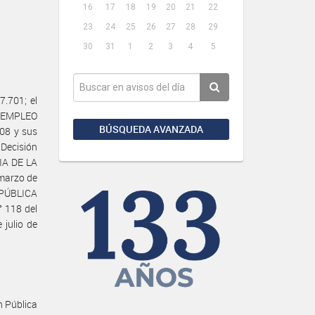
16
17
18
19
20
21
22
23
24
25
26
27
28
29
30
31
1
2
3
4
5
.701; el
E EMPLEO
BÚSQUEDA AVANZADA
08 y sus
 Decisión
RIA DE LA
marzo de
N PÚBLICA
 118 del
 julio de
n Pública