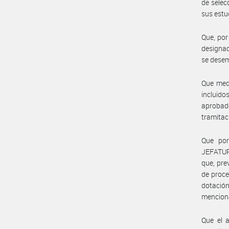
de selec
sus estu
Que, por
designac
se desem
Que medi
incluido
aprobad
tramitac
Que po
JEFATUR
que, pre
de proce
dotación
menciona
Que el 