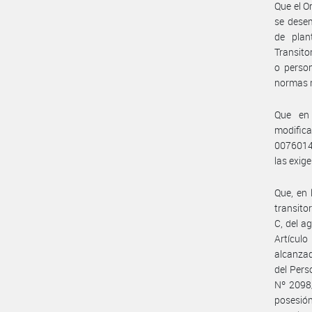
Que el O
se desem
de plan
Transito
o person
normas 
Que en 
modific
0076014
las exig
Que, en 
transito
C, del a
Artícul
alcanzad
del Pers
Nº 2098/
posesión