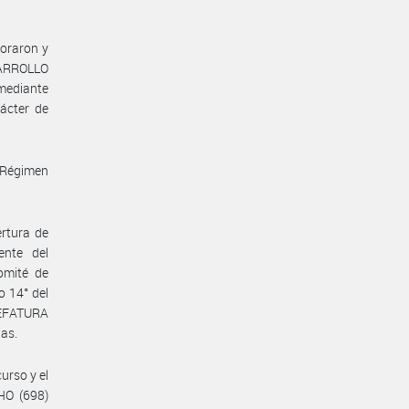
poraron y
SARROLLO
 mediante
ácter de
 “Régimen
ertura de
ente del
omité de
o 14° del
JEFATURA
as.
urso y el
HO (698)