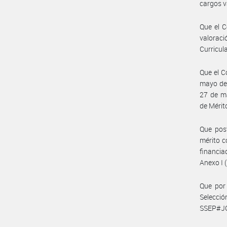
cargos v
Que el C
valoraci
Curricul
Que el C
mayo de
27 de m
de Mérit
Que pos
mérito c
financia
Anexo I
Que por 
Selecci
SSEP#JG