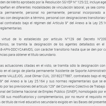
rden de Mérito aprobado por la Resolución SGYEP N° 125/22, incluye ag
peñan en diferentes modalidades de vinculación laboral, ya sea como
ta permanente, personal no permanente, personal incorporado a
rias con designación a término, personal con designaciones transitorias 
al contratado bajo el régimen del Artículo 9° del Anexo a la Ley 25.
reglamentarias.
virtud de lo establecido por artículo N°129 del Decreto N°20
atorios, se tramita la designación de los agentes detallados en el 
8-APN-DDCYCA#MDS, con carácter transitorio hasta que se den por c
encias para obtener el título secundario.
las actuaciones citadas en el visto, se tramita sólo la designación con
rio en el cargo de planta permanente “Asistente de Soporte Administrativo
gente VALLEJOS, José Olimar CUIL: 20182277887, contratado bajo el ré
o 9° del Anexo a la Ley 25.164 y sus normas reglamentarias que se e
o por las previsiones del artículo 129° del Convenio Colectivo de Trabajo 
onal del Sistema Nacional de Empleo Público (SINEP), homologado por e
08 sus modificatorios y complementarios, por no reunir el requisito 
 de título de nivel educativo secundario exigido en las Bases del present