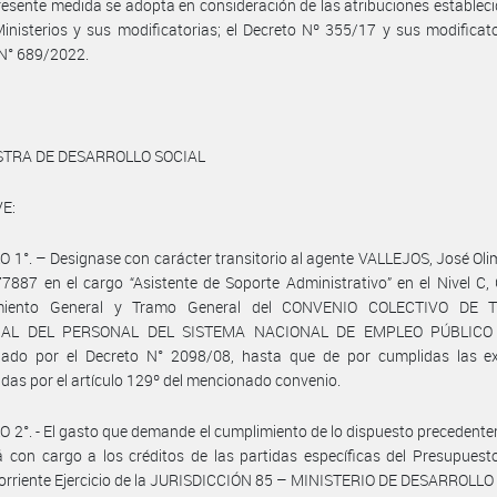
resente medida se adopta en consideración de las atribuciones estableci
inisterios y sus modificatorias; el Decreto Nº 355/17 y sus modificato
 N° 689/2022.
STRA DE DESARROLLO SOCIAL
E:
 1°. – Designase con carácter transitorio al agente VALLEJOS, José Oli
887 en el cargo “Asistente de Soporte Administrativo” en el Nivel C,
miento General y Tramo General del CONVENIO COLECTIVO DE 
IAL DEL PERSONAL DEL SISTEMA NACIONAL DE EMPLEO PÚBLICO (
ado por el Decreto N° 2098/08, hasta que de por cumplidas las ex
idas por el artículo 129º del mencionado convenio.
 2°. - El gasto que demande el cumplimiento de lo dispuesto precedent
 con cargo a los créditos de las partidas específicas del Presupuest
corriente Ejercicio de la JURISDICCIÓN 85 – MINISTERIO DE DESARROLLO