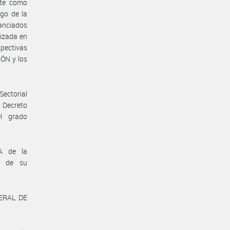
nte como
go de la
nanciados
lizada en
pectivas
IÓN y los
Sectorial
 Decreto
l grado
A de la
n de su
ERAL DE