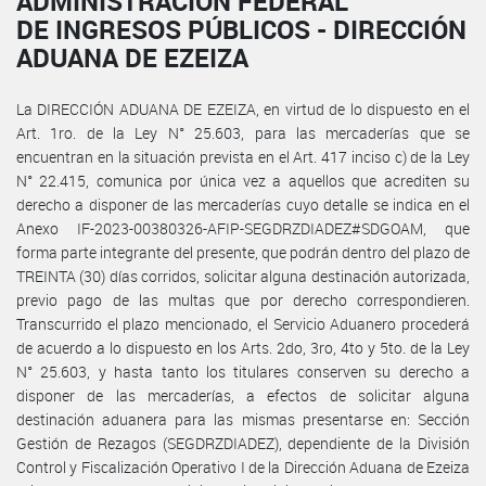
ADMINISTRACIÓN FEDERAL
DE INGRESOS PÚBLICOS - DIRECCIÓN
ADUANA DE EZEIZA
La DIRECCIÓN ADUANA DE EZEIZA, en virtud de lo dispuesto en el
Art. 1ro. de la Ley N° 25.603, para las mercaderías que se
encuentran en la situación prevista en el Art. 417 inciso c) de la Ley
N° 22.415, comunica por única vez a aquellos que acrediten su
derecho a disponer de las mercaderías cuyo detalle se indica en el
Anexo IF-2023-00380326-AFIP-SEGDRZDIADEZ#SDGOAM, que
forma parte integrante del presente, que podrán dentro del plazo de
TREINTA (30) días corridos, solicitar alguna destinación autorizada,
previo pago de las multas que por derecho correspondieren.
Transcurrido el plazo mencionado, el Servicio Aduanero procederá
de acuerdo a lo dispuesto en los Arts. 2do, 3ro, 4to y 5to. de la Ley
N° 25.603, y hasta tanto los titulares conserven su derecho a
disponer de las mercaderías, a efectos de solicitar alguna
destinación aduanera para las mismas presentarse en: Sección
Gestión de Rezagos (SEGDRZDIADEZ), dependiente de la División
Control y Fiscalización Operativo I de la Dirección Aduana de Ezeiza