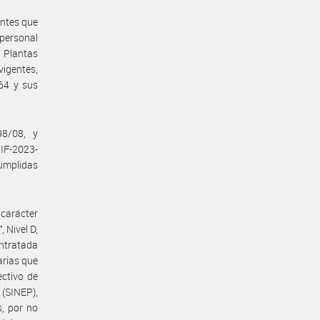
entes que
 personal
 Plantas
vigentes,
164 y sus
98/08, y
IF-2023-
umplidas
 carácter
 Nivel D,
ntratada
arias que
ectivo de
(SINEP),
, por no