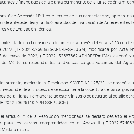
acantes y financiados de la planta permanente de la jurisdicción a mi car
omité de Selección Nº 1 en el marco de sus competencias, aprobó las g
ón de antecedentes y ratificó las actas de Evaluación de Antecedentes L
ares y de Evaluación Técnica.
omité citado en el considerando anterior, a través del Acta N° 20 con fe
 2022 (IF- 2022-52693885-APN-DPSP#JGM) modificada por Acta N
7 de mayo de 2022, (IF-2022- 53687662-APNDPSP#JGM), elaboró y e
 de Mérito correspondientes a diversos cargos vacantes del Agru
teriormente, mediante la Resolución SGYEP N° 125/22, se aprobó el 
orrespondiente al proceso de selección para la cobertura de los cargos v
dos de la Planta Permanente de este Ministerio de acuerdo al detalle obra
 (IF-2022-69626110-APN-SSEP#JGM).
el artículo 2° de la Resolución mencionada se declaró desierto el P
ón para los cargos comprendidos en el Anexo II (IF-2022-57486
M) de la misma.