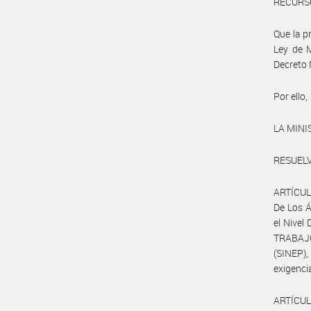
RECURSO
Que la p
Ley de M
Decreto
Por ello,
LA MINI
RESUELV
ARTÍCULO
De Los Á
el Nivel
TRABAJ
(SINEP)
exigenci
ARTÍCULO