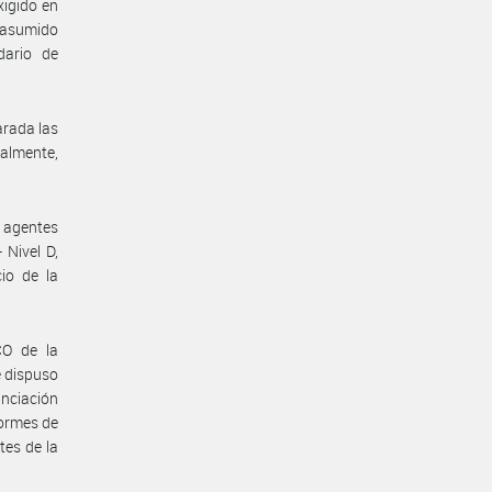
xigido en
 asumido
dario de
arada las
ualmente,
s agentes
 Nivel D,
io de la
O de la
 dispuso
anciación
formes de
tes de la