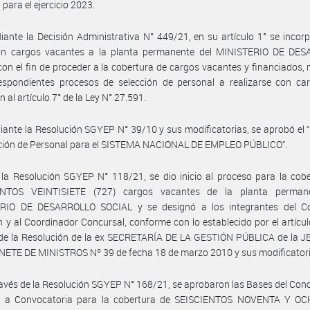
 para el ejercicio 2023.
ante la Decisión Administrativa N° 449/21, en su artículo 1° se incor
on cargos vacantes a la planta permanente del MINISTERIO DE DE
on el fin de proceder a la cobertura de cargos vacantes y financiados,
espondientes procesos de selección de personal a realizarse con car
 al artículo 7° de la Ley N° 27.591.
ante la Resolución SGYEP N° 39/10 y sus modificatorias, se aprobó el
cción de Personal para el SISTEMA NACIONAL DE EMPLEO PÚBLICO”.
la Resolución SGYEP N° 118/21, se dio inicio al proceso para la cob
NTOS VEINTISIETE (727) cargos vacantes de la planta perman
RIO DE DESARROLLO SOCIAL y se designó a los integrantes del C
n y al Coordinador Concursal, conforme con lo establecido por el artícul
 de la Resolución de la ex SECRETARÍA DE LA GESTIÓN PÚBLICA de la 
ETE DE MINISTROS Nº 39 de fecha 18 de marzo 2010 y sus modificatori
ravés de la Resolución SGYEP N° 168/21, se aprobaron las Bases del Conc
 a Convocatoria para la cobertura de SEISCIENTOS NOVENTA Y OC