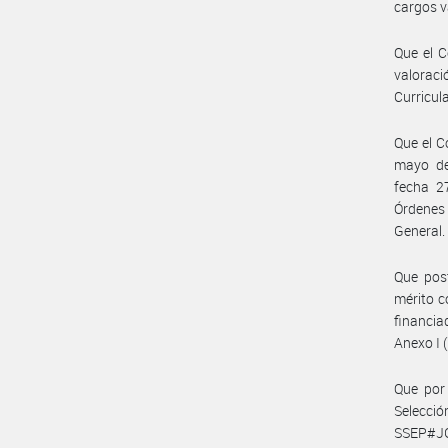
cargos v
Que el C
valoraci
Curricul
Que el C
mayo de
fecha 2
Órdenes
General.
Que pos
mérito c
financia
Anexo I
Que por 
Selecci
SSEP#JG