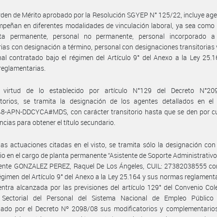
rden de Mérito aprobado por la Resolución SGYEP N° 125/22, incluye ag
peñan en diferentes modalidades de vinculación laboral, ya sea como
ta permanente, personal no permanente, personal incorporado a
rias con designación a término, personal con designaciones transitorias 
al contratado bajo el régimen del Artículo 9° del Anexo a la Ley 25.
reglamentarias.
virtud de lo establecido por artículo N°129 del Decreto N°20
atorios, se tramita la designación de los agentes detallados en el 
8-APN-DDCYCA#MDS, con carácter transitorio hasta que se den por c
encias para obtener el título secundario.
las actuaciones citadas en el visto, se tramita sólo la designación con
rio en el cargo de planta permanente “Asistente de Soporte Administrativo’’,
gente GONZALEZ PEREZ, Raquel De Los Ángeles, CUIL: 27382038555 co
régimen del Artículo 9° del Anexo a la Ley 25.164 y sus normas reglament
ntra alcanzada por las previsiones del artículo 129° del Convenio Col
 Sectorial del Personal del Sistema Nacional de Empleo Público 
ado por el Decreto Nº 2098/08 sus modificatorios y complementarios