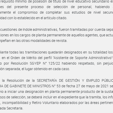
l requisito mínimo de posesión de título de nivel educativo secundario e
es del presente proceso de selección de personal, habiendo
amente el compromiso de completar sus estudios de nivel secun
dad con lo establecido en el artículo citado.
 cuestiones de índole administrativas, fueron tramitadas por cuerda sep
iones en los cargos de planta permanente de aquellos agentes, que act
peñan en las otras modalidades de revista.
ante todas las tramitaciones quedarán designados en su totalidad lo
s en el Orden de Mérito del perfil “Asistente de Soporte Administrativo”-
o por Resolución SGYEP N° 125/22 habiendo respetado, sin perjuic
ión separada, el lugar obtenido en cada caso.
r la Resolución de la SECRETARÍA DE GESTIÓN Y EMPLEO PÚBLIC
A DE GABINETE DE MINISTROS N° 53 de fecha 27 de mayo de 2021 se
vio a iniciar una designación en planta permanente producto de la sust
sos de selección, se deberá incluir en el expediente que la tramita, los in
, incompatibilidad y Retiro Voluntario elaborados por las áreas pertinen
da Secretaría.