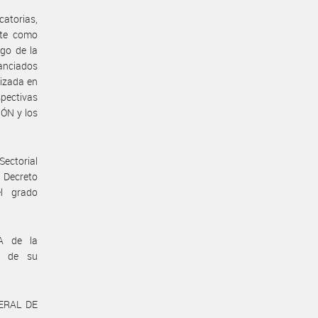
atorias,
nte como
go de la
nanciados
lizada en
pectivas
IÓN y los
Sectorial
 Decreto
l grado
A de la
n de su
ERAL DE