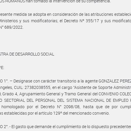
S HUMANOS han tomado la intervención de su competencia.
resente medida se adopta en consideración de las atribuciones estableci
inisterios y sus modificatorias; el Decreto Nº 355/17 y sus modificato
 N° 689/2022.
STRA DE DESARROLLO SOCIAL
E:
 1°. – Designase con carácter transitorio a la agente GONZALEZ PERE
ngeles, CUIL: 27382038555, en el cargo “Asistente de Soporte Administr
 D, Grado 4, Agrupamiento General y Tramo General del CONVENIO COLE
O SECTORIAL DEL PERSONAL DEL SISTEMA NACIONAL DE EMPLEO 
, homologado por el Decreto N° 2098/08, hasta que de por cumpl
as establecidas por el artículo 129º del mencionado convenio.
 2°. - El gasto que demande el cumplimiento de lo dispuesto precedent