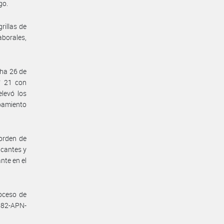
go.
rillas de
aborales,
cha 26 de
° 21 con
levó los
pamiento
orden de
acantes y
nte en el
roceso de
382-APN-