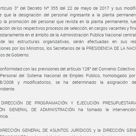
artículo 3° del Decreto Nº 355 del 22 de mayo de 2017 y sus modific
ce que la designación del personal ingresante a la planta permane
 la promoción del personal que revista en la planta permanente, lue
ación de los respectivos procesos de selección, en cargos vacantes y fi
stariamente en el ámbito de la Administración Pública Nacional centra
de las estructuras organizativas, serán efectuadas en sus res
ciones por los Ministros, los Secretarios de la PRESIDENCIA DE LA NAC
ios de Gobierno.
onformidad con las previsiones del artículo 128° del Convenio Colectivo 
 Personal del Sistema Nacional de Empleo Público, homologado por
8/2008 y modificatorios, se ha determinado la asignación de
ndiente.
 DIRECCIÓN DE PROGRAMACIÓN Y EJECUCIÓN PRESUPUESTARI
IÓN GENERAL DE ADMINISTRACIÓN ha tomado la intervenció
ncia.
 DIRECCIÓN GENERAL DE ASUNTOS JURÍDICOS y la DIRECCIÓN GEN