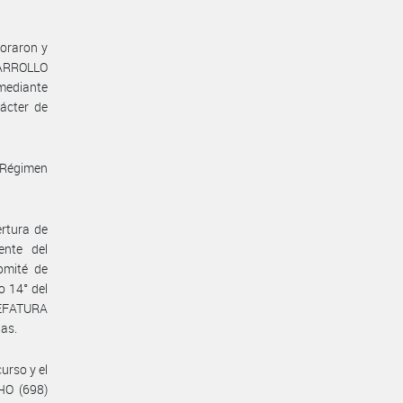
poraron y
SARROLLO
 mediante
ácter de
 “Régimen
ertura de
ente del
omité de
o 14° del
JEFATURA
as.
urso y el
HO (698)