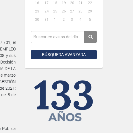
16
17
18
19
20
21
22
23
24
25
26
27
28
29
30
31
1
2
3
4
5
.701; el
E EMPLEO
BÚSQUEDA AVANZADA
08 y sus
 Decisión
RIA DE LA
de marzo
 GESTIÓN
de 2021;
 del 8 de
n Pública