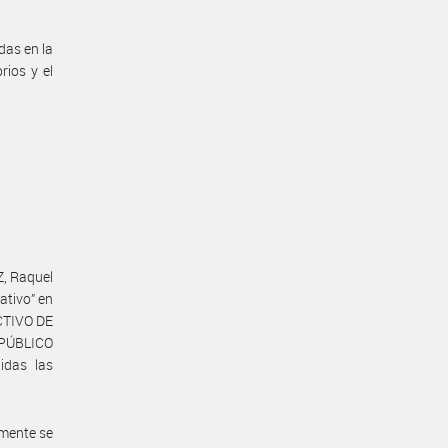
das en la
rios y el
Z, Raquel
ativo” en
CTIVO DE
PÚBLICO
idas las
emente se