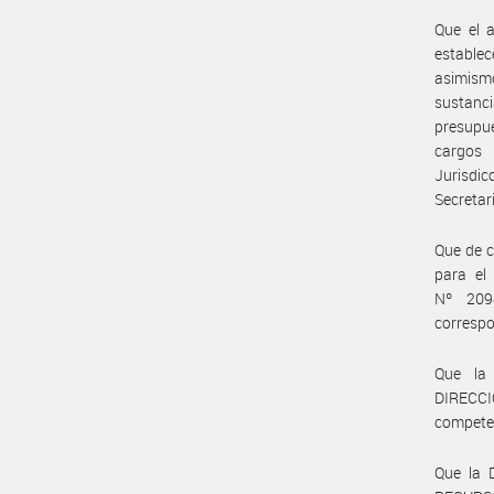
Que el 
estable
asimismo
sustanci
presupue
cargos 
Jurisdic
Secretar
Que de c
para el
Nº 209
correspo
Que la
DIRECC
compete
Que la