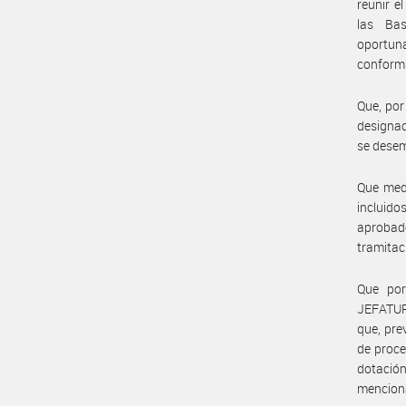
reunir e
las Bas
oportun
conformi
Que, por
designac
se desem
Que medi
incluido
aprobad
tramitac
Que po
JEFATUR
que, pre
de proce
dotación
menciona