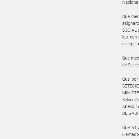
Nacional
Que medi
asignar
SOCIAL c
los corr
excepción
Que medi
de Sele
Que por 
SETECIE
MINISTE
Selecció
Anexo I
DE GABIN
Que, a t
Llamado