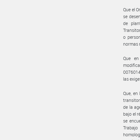
Que el O
se desem
de plan
Transito
o person
normas 
Que en 
modific
0076014
las exig
Que, en 
transito
de la a
bajo el 
se encue
Trabajo
homolog