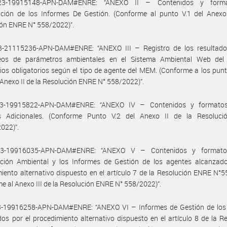
023-19915148-APN-DAM#ENRE: “ANEXO II – Contenidos y form
ación de los Informes De Gestión. (Conforme al punto V.1 del Anexo 
ón ENRE N° 558/2022)”.
23-21115236-APN-DAM#ENRE: “ANEXO III – Registro de los resultado
eos de parámetros ambientales en el Sistema Ambiental Web de
ios obligatorios según el tipo de agente del MEM. (Conforme a los punto
l Anexo II de la Resolución ENRE N° 558/2022)”.
23-19915822-APN-DAM#ENRE: “ANEXO IV – Contenidos y formato
s Adicionales. (Conforme Punto V.2 del Anexo II de la Resoluc
022)”.
023-19916035-APN-DAM#ENRE: “ANEXO V – Contenidos y formato
cación Ambiental y los Informes de Gestión de los agentes alcanzado
iento alternativo dispuesto en el artículo 7 de la Resolución ENRE N°
e al Anexo III de la Resolución ENRE N° 558/2022)”.
23-19916258-APN-DAM#ENRE: “ANEXO VI – Informes de Gestión de los
os por el procedimiento alternativo dispuesto en el artículo 8 de la R