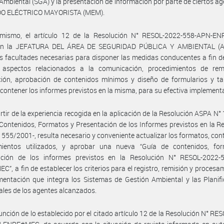
Ambiental (SGA) y la presentación de información por parte de ciertos ag
O ELÉCTRICO MAYORISTA (MEM).
imismo, el artículo 12 de la Resolución N° RESOL-2022-558-APN-E
en la JEFATURA DEL ÁREA DE SEGURIDAD PÚBLICA Y AMBIENTAL (A
s facultades necesarias para disponer las medidas conducentes a fin d
 aspectos relacionados a la comunicación, procedimientos de rem
ción, aprobación de contenidos mínimos y diseño de formularios y ta
contener los informes previstos en la misma, para su efectiva implement
rtir de la experiencia recogida en la aplicación de la Resolución ASPA N° 
Contenidos, Formatos y Presentación de los Informes previstos en la R
555/2001-, resulta necesario y conveniente actualizar los formatos, con
mientos utilizados, y aprobar una nueva “Guía de contenidos, fo
ación de los informes previstos en la Resolución N° RESOL-2022-
”, a fin de establecer los criterios para el registro, remisión y procesa
entación que integra los Sistemas de Gestión Ambiental y las Planif
les de los agentes alcanzados.
unción de lo establecido por el citado artículo 12 de la Resolución N° RE