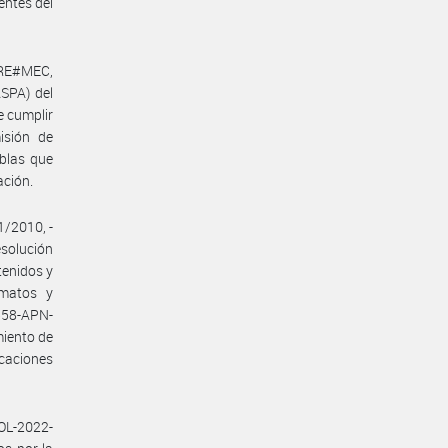
entes del
NRE#MEC,
SPA) del
e cumplir
isión de
blas que
ación.
1/2010, -
esolución
tenidos y
rmatos y
558-APN-
miento de
icaciones
SOL-2022-