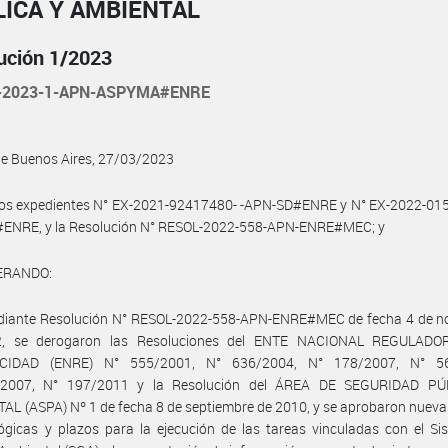
ICA Y AMBIENTAL
ución 1/2023
-2023-1-APN-ASPYMA#ENRE
de Buenos Aires, 27/03/2023
Los expedientes N° EX-2021-92417480- -APN-SD#ENRE y N° EX-2022-015
ENRE, y la Resolución N° RESOL-2022-558-APN-ENRE#MEC; y
ERANDO:
diante Resolución N° RESOL-2022-558-APN-ENRE#MEC de fecha 4 de n
2, se derogaron las Resoluciones del ENTE NACIONAL REGULADO
ICIDAD (ENRE) N° 555/2001, N° 636/2004, N° 178/2007, N° 56
/2007, N° 197/2011 y la Resolución del ÁREA DE SEGURIDAD PÚ
L (ASPA) Nº 1 de fecha 8 de septiembre de 2010, y se aprobaron nuev
gicas y plazos para la ejecución de las tareas vinculadas con el Si