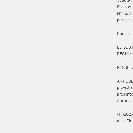
558-APN
División
N° 96/2
para el 
Por ello,
EL SUB
REGULAD
RESUELV
ARTÍCULO
previst
presente
Anexos:
· IF-20
de la Pl