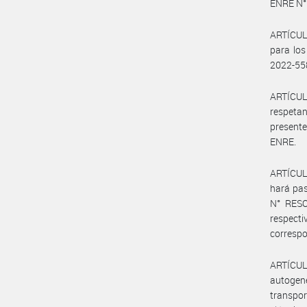
ENRE N° 
ARTÍCULO
para los
2022-5
ARTÍCULO
respeta
presente
ENRE.
ARTÍCULO
hará pas
N° RESO
respect
corresp
ARTÍCUL
autogene
transpor