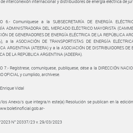
 de interconexión internacional y distribuidores de energía eléctrica de ju
LO 6.- Comuníquese a la SUBSECRETARÍA DE ENERGÍA ELÉCTRIC
ÍA ADMINISTRADORA DEL MERCADO ELÉCTRICO MAYORISTA (CAMMESA
CIÓN DE GENERADORES DE ENERGÍA ELÉCTRICA DE LA REPÚBLICA AR
A), a la ASOCIACIÓN DE TRANSPORTISTAS DE ENERGÍA ELÉCTRIC
CA ARGENTINA (ATEERA) y a la ASOCIACIÓN DE DISTRIBUIDORES DE
CA DE LA REPÚBLICA ARGENTINA (ADEERA).
O 7.- Regístrese, comuníquese, publíquese, dése a la DIRECCIÓN NACI
 OFICIAL y cumplido, archívese.
Enrique Vidal
/los Anexo/s que integra/n este(a) Resolución se publican en la edició
w.boletinoficial.gob.ar-
3/2023 N° 20337/23 v. 29/03/2023