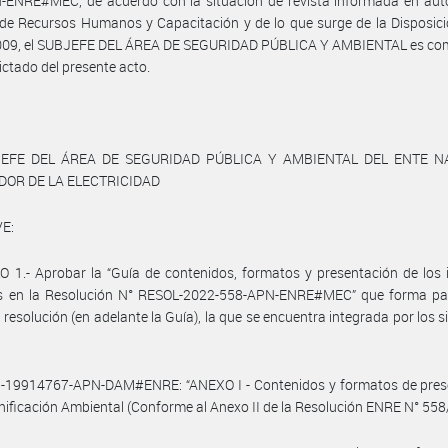
-ENRE#MEC, de acuerdo con la situación de revista informada en auto
 de Recursos Humanos y Capacitación y de lo que surge de la Disposi
009, el SUBJEFE DEL ÁREA DE SEGURIDAD PÚBLICA Y AMBIENTAL es co
dictado del presente acto.
JEFE DEL ÁREA DE SEGURIDAD PÚBLICA Y AMBIENTAL DEL ENTE N
OR DE LA ELECTRICIDAD
E:
 1.- Aprobar la “Guía de contenidos, formatos y presentación de los
os en la Resolución N° RESOL-2022-558-APN-ENRE#MEC” que forma par
 resolución (en adelante la Guía), la que se encuentra integrada por los s
23-19914767-APN-DAM#ENRE: “ANEXO I - Contenidos y formatos de pres
anificación Ambiental (Conforme al Anexo II de la Resolución ENRE N° 558