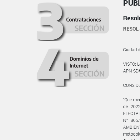
PÚBL
Resol
RESOL
Ciudad 
VISTO: 
APN-SD#
CONSID
“Que me
de 202
ELECTR
N° 865
AMBIENTA
metodoló