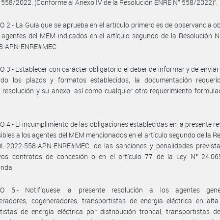
558/2022. (Conforme al Anexo IV de la Resolución ENRE N° 558/2022)”.
 2.- La Guía que se aprueba en el artículo primero es de observancia ob
 agentes del MEM indicados en el artículo segundo de la Resolución 
58-APN-ENRE#MEC.
 3.- Establecer con carácter obligatorio el deber de informar y de enviar
ndo los plazos y formatos establecidos, la documentación requeri
 resolución y su anexo, así como cualquier otro requerimiento formula
 4.- El incumplimiento de las obligaciones establecidas en la presente re
ibles a los agentes del MEM mencionados en el artículo segundo de la R
L-2022-558-APN-ENRE#MEC, de las sanciones y penalidades prevista
ivos contratos de concesión o en el artículo 77 de la Ley N° 24.06
onda.
O 5.- Notifíquese la presente resolución a los agentes gene
radores, cogeneradores, transportistas de energía eléctrica en alta
tistas de energía eléctrica por distribución troncal, transportistas d