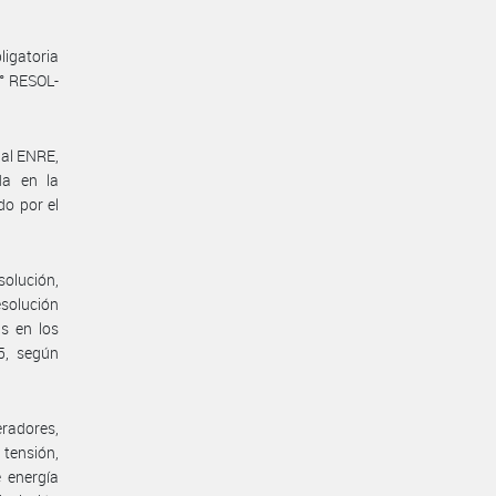
ligatoria
N° RESOL-
 al ENRE,
da en la
do por el
solución,
esolución
s en los
5, según
radores,
 tensión,
e energía