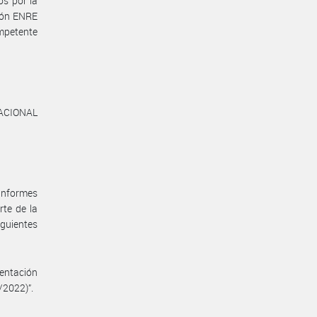
s por la
ción ENRE
mpetente
ACIONAL
 informes
te de la
iguientes
entación
/2022)”.