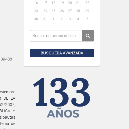
16
17
18
19
20
21
22
23
24
25
26
27
28
29
30
31
1
2
3
4
5
BÚSQUEDA AVANZADA
39488- -
oviembre
R DE LA
2/2007,
BLICA Y
as pautas
stema de