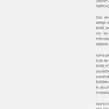
Gestión 
MERCAD
Que, as
delegó 
ENRE, la
con los
informa
deberán 
Que a pa
Guía de 
ENRE N° 
procedi
present
ENRE#MEC
la docum
Ambienta
Que en f