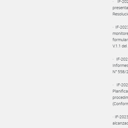
· IF-2
present
Resoluci
· IF-20
monitor
formular
V.1.1 de
· IF-20
Informe
N° 558/2
· IF-2
Planifi
procedim
(Conform
· IF-20
alcanzad