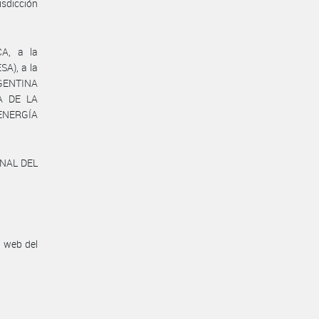
risdicción
A, a la
), a la
GENTINA
A DE LA
 ENERGÍA
ONAL DEL
n web del