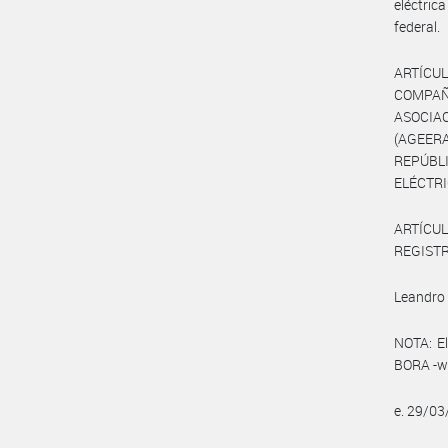
eléctrica
federal.
ARTÍCU
COMPAÑ
ASOCIA
(AGEER
REPÚBLI
ELÉCTRI
ARTÍCUL
REGISTRO
Leandro 
NOTA: El
BORA -ww
e. 29/0