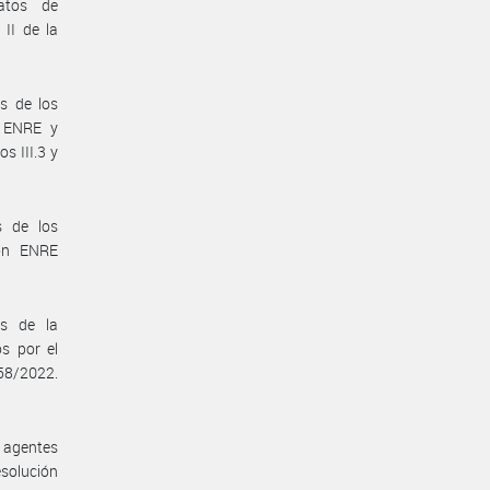
atos de
II de la
s de los
l ENRE y
s III.3 y
s de los
ión ENRE
s de la
s por el
558/2022.
 agentes
esolución