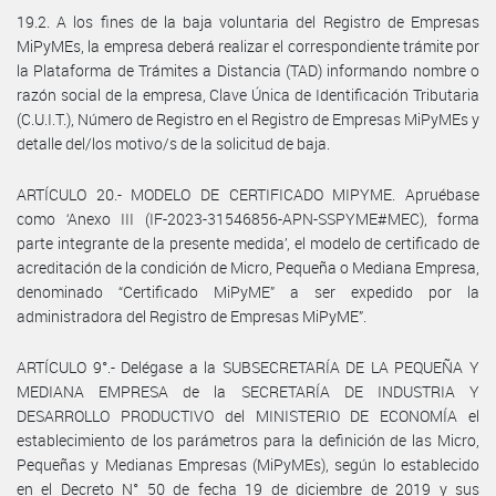
19.2. A los fines de la baja voluntaria del Registro de Empresas
MiPyMEs, la empresa deberá realizar el correspondiente trámite por
la Plataforma de Trámites a Distancia (TAD) informando nombre o
razón social de la empresa, Clave Única de Identificación Tributaria
(C.U.I.T.), Número de Registro en el Registro de Empresas MiPyMEs y
detalle del/los motivo/s de la solicitud de baja.
ARTÍCULO 20.- MODELO DE CERTIFICADO MIPYME. Apruébase
como ‘Anexo III (IF-2023-31546856-APN-SSPYME#MEC), forma
parte integrante de la presente medida’, el modelo de certificado de
acreditación de la condición de Micro, Pequeña o Mediana Empresa,
denominado “Certificado MiPyME” a ser expedido por la
administradora del Registro de Empresas MiPyME”.
ARTÍCULO 9°.- Delégase a la SUBSECRETARÍA DE LA PEQUEÑA Y
MEDIANA EMPRESA de la SECRETARÍA DE INDUSTRIA Y
DESARROLLO PRODUCTIVO del MINISTERIO DE ECONOMÍA el
establecimiento de los parámetros para la definición de las Micro,
Pequeñas y Medianas Empresas (MiPyMEs), según lo establecido
en el Decreto N° 50 de fecha 19 de diciembre de 2019 y sus