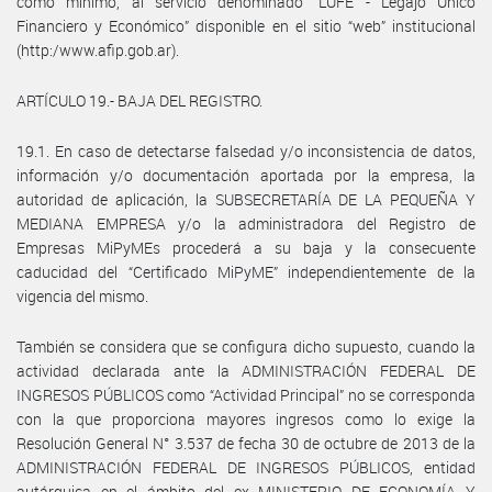
como mínimo, al servicio denominado “LUFE - Legajo Único
Financiero y Económico” disponible en el sitio “web” institucional
(http:/www.afip.gob.ar).
ARTÍCULO 19.- BAJA DEL REGISTRO.
19.1. En caso de detectarse falsedad y/o inconsistencia de datos,
información y/o documentación aportada por la empresa, la
autoridad de aplicación, la SUBSECRETARÍA DE LA PEQUEÑA Y
MEDIANA EMPRESA y/o la administradora del Registro de
Empresas MiPyMEs procederá a su baja y la consecuente
caducidad del “Certificado MiPyME” independientemente de la
vigencia del mismo.
También se considera que se configura dicho supuesto, cuando la
actividad declarada ante la ADMINISTRACIÓN FEDERAL DE
INGRESOS PÚBLICOS como “Actividad Principal” no se corresponda
con la que proporciona mayores ingresos como lo exige la
Resolución General N° 3.537 de fecha 30 de octubre de 2013 de la
ADMINISTRACIÓN FEDERAL DE INGRESOS PÚBLICOS, entidad
autárquica en el ámbito del ex MINISTERIO DE ECONOMÍA Y