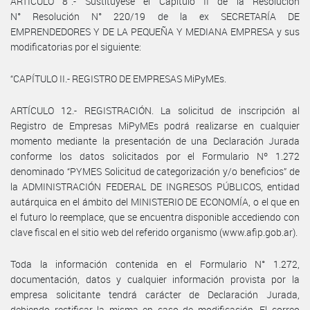
ARTÍCULO 8°.- Sustitúyese el Capítulo II de la Resolución
N° Resolución N° 220/19 de la ex SECRETARÍA DE
EMPRENDEDORES Y DE LA PEQUEÑA Y MEDIANA EMPRESA y sus
modificatorias por el siguiente:
“CAPÍTULO II.- REGISTRO DE EMPRESAS MiPyMEs.
ARTÍCULO 12.- REGISTRACIÓN. La solicitud de inscripción al
Registro de Empresas MiPyMEs podrá realizarse en cualquier
momento mediante la presentación de una Declaración Jurada
conforme los datos solicitados por el Formulario Nº 1.272
denominado “PYMES Solicitud de categorización y/o beneficios” de
la ADMINISTRACIÓN FEDERAL DE INGRESOS PÚBLICOS, entidad
autárquica en el ámbito del MINISTERIO DE ECONOMÍA, o el que en
el futuro lo reemplace, que se encuentra disponible accediendo con
clave fiscal en el sitio web del referido organismo (www.afip.gob.ar).
Toda la información contenida en el Formulario N° 1.272,
documentación, datos y cualquier información provista por la
empresa solicitante tendrá carácter de Declaración Jurada,
debiendo rectificar la misma en caso de modificación. El correo