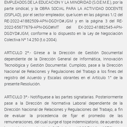
EMPLEADOS DE LA EDUCACION Y LA MINORIDAD (S.O.E.M.E.), por la
parte sindical, y la OBRA SOCIAL PARA LA ACTIVIDAD DOCENTE
(OSPLAD), por el sector empleador, que lucen en las páginas 1/2 del
RE-2022-41882509-APN-DGDYD#JGM y en la página 3 del RE-
2022-65677679-APN-DGD#MT del EX-2022-41882545-APN-
DGDYD#JGM, conforme a lo dispuesto en la Ley de Negociación
Colectiva Nº 14.250 (t.o 2004).
ARTICULO 2º.- Gírese a la Dirección de Gestión Documental
dependiente de la Dirección General de Informática, Innovación
Tecnológica y Gestión Documental. Cumplido, pase a la Dirección
Nacional de Relaciones y Regulaciones del Trabajo a los fines del
registro del Acuerdo y Escalas obrantes en el Artículo 1° de la
presente Resolución.
ARTICULO 3º.- Notifíquese a las partes signatarias. Posteriormente
pase a la Dirección de Normativa Laboral dependiente de la
Dirección Nacional de Relaciones y Regulaciones del Trabajo, a fin
de evaluar la procedencia de fijar el promedio de las
remuneraciones, del cual surge el tope indemnizatorio, de acuerdo a