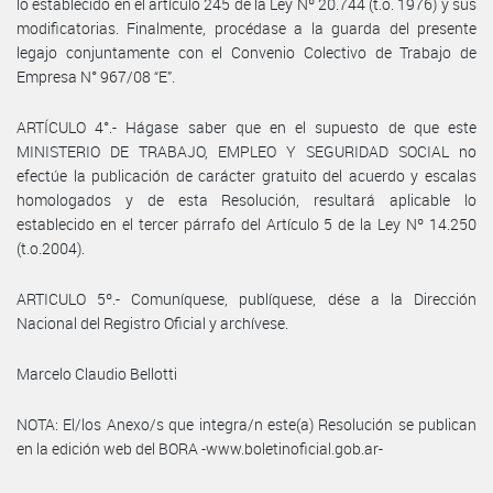
lo establecido en el artículo 245 de la Ley Nº 20.744 (t.o. 1976) y sus
modificatorias. Finalmente, procédase a la guarda del presente
legajo conjuntamente con el Convenio Colectivo de Trabajo de
Empresa N° 967/08 “E”.
ARTÍCULO 4°.- Hágase saber que en el supuesto de que este
MINISTERIO DE TRABAJO, EMPLEO Y SEGURIDAD SOCIAL no
efectúe la publicación de carácter gratuito del acuerdo y escalas
homologados y de esta Resolución, resultará aplicable lo
establecido en el tercer párrafo del Artículo 5 de la Ley Nº 14.250
(t.o.2004).
ARTICULO 5º.- Comuníquese, publíquese, dése a la Dirección
Nacional del Registro Oficial y archívese.
Marcelo Claudio Bellotti
NOTA: El/los Anexo/s que integra/n este(a) Resolución se publican
en la edición web del BORA -www.boletinoficial.gob.ar-