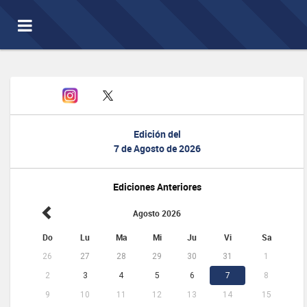
Toggle
navigation
Edición del
7 de Agosto de 2026
Ediciones Anteriores
Agosto 2026
Do
Lu
Ma
Mi
Ju
Vi
Sa
26
27
28
29
30
31
1
2
3
4
5
6
7
8
9
10
11
12
13
14
15