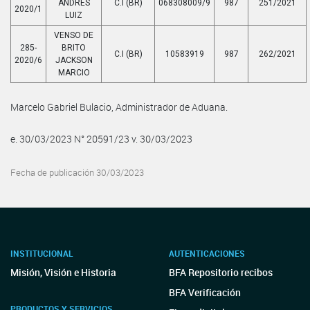
ANDRES
C.I (BR)
068308009/9
987
251/2021
2020/1
LUIZ
VENSO DE
285-
BRITO
C.I (BR)
10583919
987
262/2021
2020/6
JACKSON
MARCIO
Marcelo Gabriel Bulacio, Administrador de Aduana.
e. 30/03/2023 N° 20591/23 v. 30/03/2023
Fecha de publicación 30/03/2023
INSTITUCIONAL
AUTENTICACIONES
Misión, Visión e Historia
BFA Repositorio recibos
BFA Verificación
PRODUCTOS Y SERVICIOS