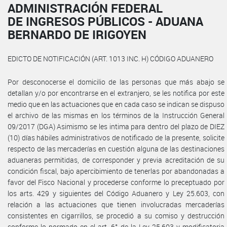
ADMINISTRACIÓN FEDERAL
DE INGRESOS PÚBLICOS - ADUANA
BERNARDO DE IRIGOYEN
EDICTO DE NOTIFICACIÓN (ART. 1013 INC. H) CÓDIGO ADUANERO
Por desconocerse el domicilio de las personas que más abajo se
detallan y/o por encontrarse en el extranjero, se les notifica por este
medio que en las actuaciones que en cada caso se indican se dispuso
el archivo de las mismas en los términos de la Instrucción General
09/2017 (DGA) Asimismo se les intima para dentro del plazo de DIEZ
(10) días hábiles administrativos de notificado de la presente, solicite
respecto de las mercaderías en cuestión alguna de las destinaciones
aduaneras permitidas, de corresponder y previa acreditación de su
condición fiscal, bajo apercibimiento de tenerlas por abandonadas a
favor del Fisco Nacional y procederse conforme lo preceptuado por
los arts. 429 y siguientes del Código Aduanero y Ley 25.603, con
relación a las actuaciones que tienen involucradas mercaderías
consistentes en cigarrillos, se procedió a su comiso y destrucción
conforme lo normado en el art. 6° de la Ley 25.603 y modificatoria