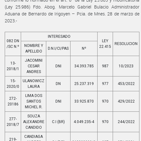
(Ley 25.986) Fdo. Abog. Marcelo Gabriel Bulacio Administrador
Aduana de Bernardo de Irigoyen – Pcia. de Mnes. 28 de marzo de
2023.-
INTERESADO
082 DN
LEY
RESOLUCION
NOMBRE Y
/SC N.º
22.415
D.N.I/CI/PAS
Nº
APELLIDO
JACOMINI
13-
CESAR
DNI
34.393.785
987
10/2023
2018/1
ANDRES
15-
ULANOWICZ
DN
25.237.319
977
453/2022
2020/0
LAURA
LIMA DOS
272-
SANTOS
DNI
33.925.870
970
429/2022
20186
MICHEL R.
SOUZA
277-
ALEXANDRE
C.I (BR)
4.049.235-4
970
244/2022
2018/7
CANDIDO
CANDIAGA
219-