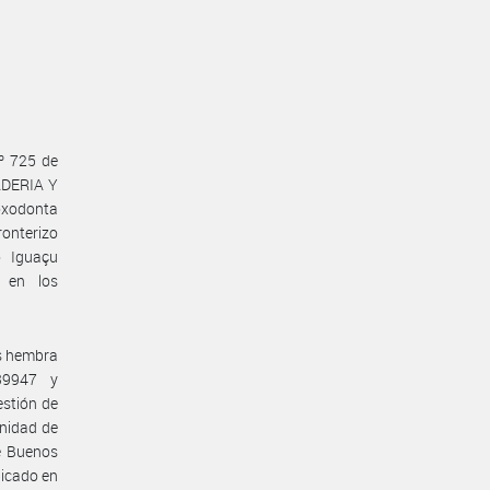
Nº 725 de
ADERIA Y
oxodonta
onterizo
o Iguaçu
 en los
os hembra
239947 y
stión de
nidad de
e Buenos
bicado en