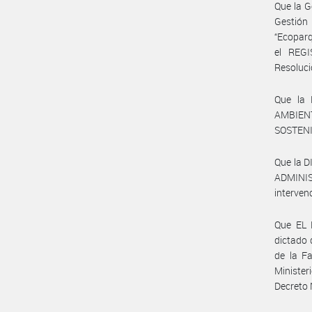
Que la G
Gestión
“Ecoparq
el REG
Resoluc
Que la
AMBIEN
SOSTENIB
Que la 
ADMINIS
interven
Que EL 
dictado 
de la F
Minister
Decreto 