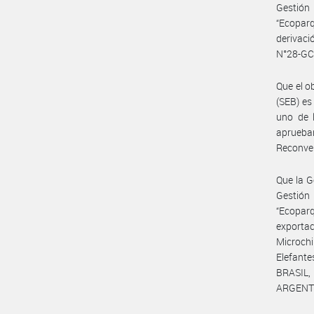
Gestión
“Ecopar
derivaci
N°28-GC
Que el o
(SEB) es
uno de 
aprueba
Reconver
Que la G
Gestión
“Ecopar
exportac
Microch
Elefante
BRASIL,
ARGENTI