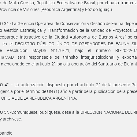
o de Mato Grosso, República Federativa de Brasil, por el paso fronteri
Provincia de Misiones (República Argentina) y Foz do Iguaçu.
 3°. - La Gerencia Operativa de Conservación y Gestión de Fauna depen
d Gestión Estratégica y Transformación de la Unidad de Proyectos Es
Ecoparque Interactivo de la Ciudad Autónoma de Buenos Aires” se e
pta en el REGISTRO PÚBLICO ÚNICO DE OPERADORES DE FAUNA SIL
me Resolución MAyDS N°170/21, bajo el número RL-2022-07
#MAD, será responsable del tránsito interjurisdiccional y exporta
 mencionado en el artículo 2°, bajo la operación del Santuario de Elefant
 4°. - La autorización dispuesta por el artículo 2° de la presente Re
igencia por el término de UN (1) año a partir de la publicación de la prese
 OFICIAL DE LA REPUBLICA ARGENTINA.
O 5°. -Comuníquese, publíquese, dése a la DIRECCIÓN NACIONAL DEL 
y archívese.
bandie