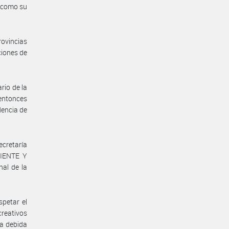
i como su
rovincias
ciones de
rio de la
entonces
dencia de
ecretaría
BIENTE Y
al de la
spetar el
creativos
la debida