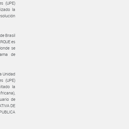
es (UPE)
izado la
esolución
de Brasil
PARQUE es
donde se
grama de
la Unidad
es (UPE)
itado la
ricana),
uario de
RATIVA DE
EPUBLICA