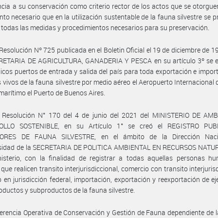
cia a su conservación como criterio rector de los actos que se otorgue
anto necesario que en la utilización sustentable de la fauna silvestre se pr
 todas las medidas y procedimientos necesarios para su preservación.
Resolución Nº 725 publicada en el Boletin Oficial el 19 de diciembre de 19
ETARIA DE AGRICULTURA, GANADERIA Y PESCA en su artículo 3º se e
cos puertos de entrada y salida del país para toda exportación e impor
 vivos de la fauna silvestre por medio aéreo el Aeropuerto Internacional 
marítimo el Puerto de Buenos Aires.
 Resolución N° 170 del 4 de junio del 2021 del MINISTERIO DE AM
OLLO SOSTENIBLE, en su Artículo 1° se creó el REGISTRO PUB
ORES DE FAUNA SILVESTRE, en el ámbito de la Dirección Naci
rsidad de la SECRETARIA DE POLITICA AMBIENTAL EN RECURSOS NATU
nisterio, con la finalidad de registrar a todas aquellas personas h
 que realicen transito interjurisdiccional, comercio con transito interjuris
 en jurisdicción federal, importación, exportación y reexportación de e
roductos y subproductos de la fauna silvestre.
erencia Operativa de Conservación y Gestión de Fauna dependiente de 