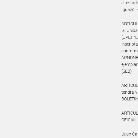
el estad
Iguazú, 
ARTÍCULO
la Unida
(UPE) “
inscri
confor
APNDNBI
ejemplar
(SEB).
ARTÍCULO
tendrá v
BOLETÍN
ARTÍCUL
OFICIAL 
Juan Ca