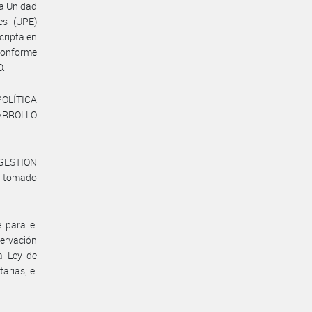
la Unidad
es (UPE)
cripta en
onforme
D.
OLÍTICA
ARROLLO
 GESTION
a tomado
 para el
servación
a Ley de
arias; el