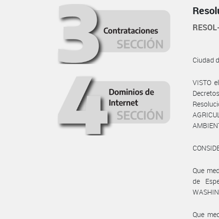
Resol
RESOL
Ciudad 
VISTO e
Decretos
Resoluc
AGRICUL
AMBIENT
CONSID
Que medi
de Espe
WASHING
Que medi