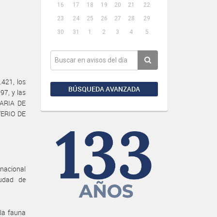
16
17
18
19
20
21
22
23
24
25
26
27
28
29
30
31
1
2
3
4
5
421, los
BÚSQUEDA AVANZADA
97, y las
TARIA DE
TERIO DE
rnacional
iudad de
 la fauna