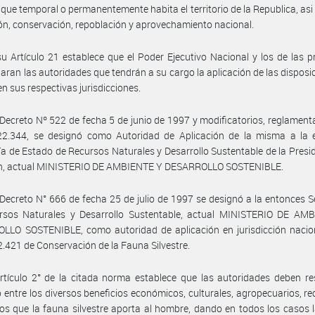
e que temporal o permanentemente habita el territorio de la Republica, as
ón, conservación, repoblación y aprovechamiento nacional.
u Artículo 21 establece que el Poder Ejecutivo Nacional y los de las p
aran las autoridades que tendrán a su cargo la aplicación de las disposi
en sus respectivas jurisdicciones.
Decreto Nº 522 de fecha 5 de junio de 1997 y modificatorios, reglamenta
22.344, se designó como Autoridad de Aplicación de la misma a la 
ía de Estado de Recursos Naturales y Desarrollo Sustentable de la Presi
ón, actual MINISTERIO DE AMBIENTE Y DESARROLLO SOSTENIBLE.
Decreto N° 666 de fecha 25 de julio de 1997 se designó a la entonces S
rsos Naturales y Desarrollo Sustentable, actual MINISTERIO DE AM
LLO SOSTENIBLE, como autoridad de aplicación en jurisdicción nacion
2.421 de Conservación de la Fauna Silvestre.
rtículo 2° de la citada norma establece que las autoridades deben re
io entre los diversos beneficios económicos, culturales, agropecuarios, re
cos que la fauna silvestre aporta al hombre, dando en todos los casos 