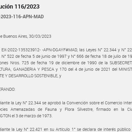
ución 116/2023
-2023-116-APN-MAD
de Buenos Aires, 30/03/2023
l EX-2022-135323912- -APN-DGAYF#MAD, las Leyes N° 22.344 y N° 22.
 N° 522 de fecha 5 de junio de 1997 y N° 666 de fecha 18 de julio de 19
iones Nros. 725 de fecha 19 de diciembre de 1990 de la SUBSECRE
TURA, GANADERIA Y PESCA y 170 del 4 de junio de 2021 del MINIS
E Y DESARROLLO SOSTENIBLE, y
ERANDO:
ante la Ley N° 22.344 se aprobó la Convención sobre el Comercio Inte
cies Amenazadas de Fauna y Flora Silvestre, firmado en la C
TON el 3 de marzo de 1973.
ante la Ley N° 22.421 en su Artículo 1° se declara de interés público