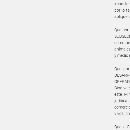
importan
por lo t
apliquen
Que por 
SUBSECR
como úni
animales
y medio 
Que por
DESARR
OPERAD
Biodive
este Mi
jurídicas
comercio
vivos, p
Que la G