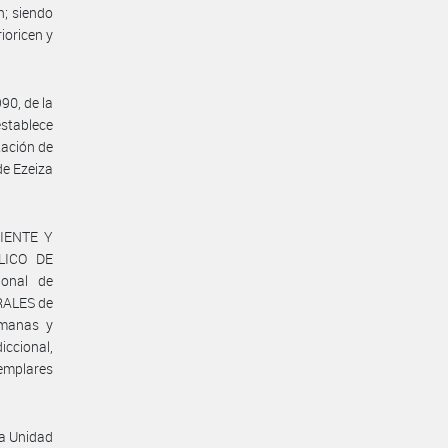
n; siendo
ioricen y
90, de la
stablece
tación de
de Ezeiza
BIENTE Y
LICO DE
onal de
RALES de
umanas y
diccional,
jemplares
la Unidad