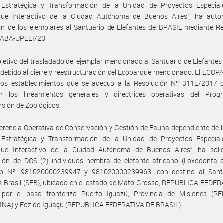
 Estratégica y Transformación de la Unidad de Proyectos Especial
que Interactivo de la Ciudad Autónoma de Buenos Aires”, ha autor
ón de los ejemplares al Santuario de Elefantes de BRASIL mediante R
ABA-UPEEI/20.
bjetivo del trasladado del ejemplar mencionado al Santuario de Elefantes 
 debido al cierre y reestructuración del Ecoparque mencionado. El ECO
los establecimientos que se adecuo a la Resolución Nº 311E/2017 
n los lineamientos generales y directrices operativas del Pro
sión de Zoológicos.
erencia Operativa de Conservación y Gestión de Fauna dependiente de 
 Estratégica y Transformación de la Unidad de Proyectos Especial
que Interactivo de la Ciudad Autónoma de Buenos Aires”, ha solic
ión de DOS (2) individuos hembra de elefante africano (Loxodonta af
ip Nº: 981020000239947 y 981020000239963, con destino al Sant
s Brasil (SEB), ubicado en el estado de Mato Grosso, REPUBLICA FEDE
 por el paso fronterizo Puerto Iguazú, Provincia de Misiones (R
NA) y Foz do Iguaçu (REPUBLICA FEDERATIVA DE BRASIL).