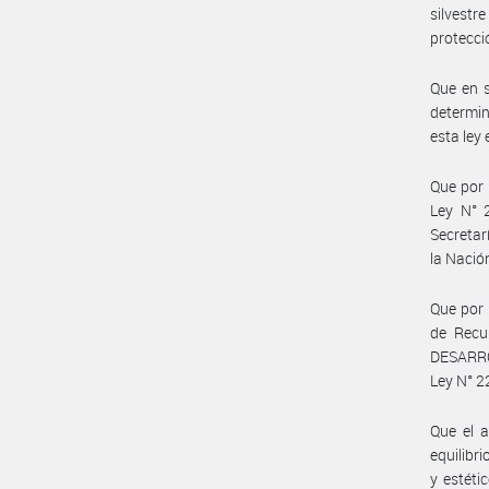
silvestr
protecci
Que en s
determin
esta ley 
Que por 
Ley N° 
Secretar
la Naci
Que por 
de Recu
DESARRO
Ley N° 2
Que el a
equilibr
y estéti