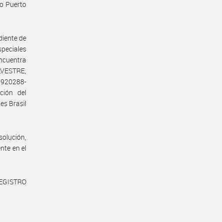
zo Puerto
diente de
peciales
ncuentra
VESTRE,
920288-
ción del
es Brasil
solución,
nte en el
REGISTRO