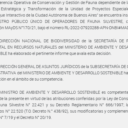
erencia Operativa de Conservación y Gestión de Fauna dependiente de 
 Estratégica y Transformación de la Unidad de Proyectos Especial
ue Interactivo de la Ciudad Autónoma de Buenos Aires” se encuentra ins
ISTRO PÚBLICO ÚNICO DE OPERADORES DE FAUNA SILVESTRE, c
ión MAyDS N°170/21, bajo el número RL-2022-07920288-APN-DNBI#MA
 DIRECCIÓN NACIONAL DE BIODIVERSIDAD de la SECRETARÍA DE P
TAL EN RECURSOS NATURALES del MINISTERIO DE AMBIENTE Y DES
LE ha elaborado el pertinente informe que avala esta decisión.
DIRECCIÓN GENERAL DE ASUNTOS JURÍDICOS de la SUBSECRETARÍA DE
TRATIVA del MINISTERIO DE AMBIENTE Y DESARROLLO SOSTENIBLE h
ción en el ámbito de su competencia.
MINISTRO DE AMBIENTE Y DESARROLLO SOSTENIBLE es competente
de la presente en virtud de las atribuciones conferidas por la Ley de Con
auna Silvestre N° 22.421 y su Decreto Reglamentario N° 666/1997; l
ios N° 22.520 (T.O. Decreto N.° 438/92), sus modificatorias y complement
N° 7/19 y el Decreto N° 20/19.