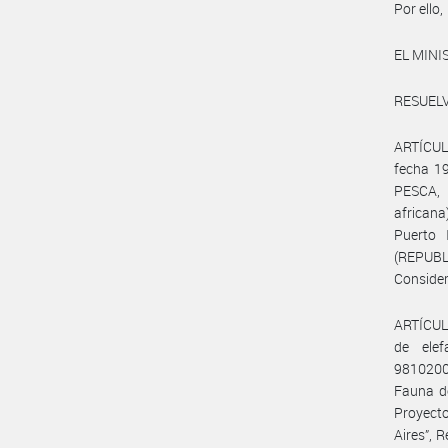
Por ello,
EL MINI
RESUEL
ARTÍCULO
fecha 1
PESCA, 
african
Puerto 
(REPUB
Conside
ARTÍCULO
de elef
98102000
Fauna de
Proyect
Aires”, 