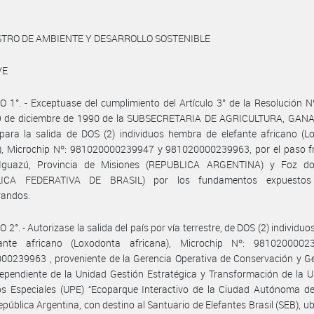
STRO DE AMBIENTE Y DESARROLLO SOSTENIBLE
VE
 1°. - Exceptuase del cumplimiento del Artículo 3° de la Resolución 
9 de diciembre de 1990 de la SUBSECRETARIA DE AGRICULTURA, GAN
para la salida de DOS (2) individuos hembra de elefante africano (L
a), Microchip Nº: 981020000239947 y 981020000239963, por el paso fr
Iguazú, Provincia de Misiones (REPUBLICA ARGENTINA) y Foz d
LICA FEDERATIVA DE BRASIL) por los fundamentos expuestos
randos.
 2°. - Autorizase la salida del país por vía terrestre, de DOS (2) individu
ante africano (Loxodonta africana), Microchip Nº: 981020000
0239963 , proveniente de la Gerencia Operativa de Conservación y Ge
pendiente de la Unidad Gestión Estratégica y Transformación de la U
os Especiales (UPE) “Ecoparque Interactivo de la Ciudad Autónoma d
República Argentina, con destino al Santuario de Elefantes Brasil (SEB), u