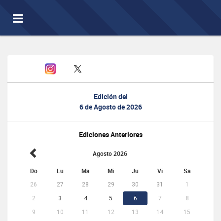
Toggle
navigation
Edición del
6 de Agosto de 2026
Ediciones Anteriores
Agosto 2026
Do
Lu
Ma
Mi
Ju
Vi
Sa
26
27
28
29
30
31
1
2
3
4
5
6
7
8
9
10
11
12
13
14
15