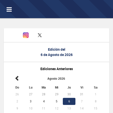
Toggle
navigation
Edición del
6 de Agosto de 2026
Ediciones Anteriores
Agosto 2026
Do
Lu
Ma
Mi
Ju
Vi
Sa
26
27
28
29
30
31
1
2
3
4
5
6
7
8
9
10
11
12
13
14
15