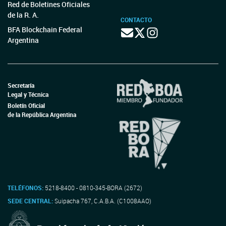
Red de Boletines Oficiales
de la R. A.
CONTACTO
BFA Blockchain Federal
Argentina
Secretaría
Legal y Técnica
Boletín Oficial
de la República Argentina
TELÉFONOS:
5218-8400 - 0810-345-BORA (2672)
SEDE CENTRAL:
Suipacha 767, C.A.B.A. (C1008AAO)