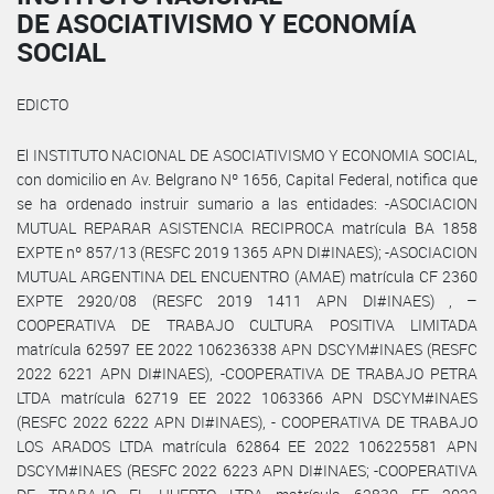
DE ASOCIATIVISMO Y ECONOMÍA
SOCIAL
EDICTO
El INSTITUTO NACIONAL DE ASOCIATIVISMO Y ECONOMIA SOCIAL,
con domicilio en Av. Belgrano Nº 1656, Capital Federal, notifica que
se ha ordenado instruir sumario a las entidades: -ASOCIACION
MUTUAL REPARAR ASISTENCIA RECIPROCA matrícula BA 1858
EXPTE nº 857/13 (RESFC 2019 1365 APN DI#INAES); -ASOCIACION
MUTUAL ARGENTINA DEL ENCUENTRO (AMAE) matrícula CF 2360
EXPTE 2920/08 (RESFC 2019 1411 APN DI#INAES) , –
COOPERATIVA DE TRABAJO CULTURA POSITIVA LIMITADA
matrícula 62597 EE 2022 106236338 APN DSCYM#INAES (RESFC
2022 6221 APN DI#INAES), -COOPERATIVA DE TRABAJO PETRA
LTDA matrícula 62719 EE 2022 1063366 APN DSCYM#INAES
(RESFC 2022 6222 APN DI#INAES), - COOPERATIVA DE TRABAJO
LOS ARADOS LTDA matrícula 62864 EE 2022 106225581 APN
DSCYM#INAES (RESFC 2022 6223 APN DI#INAES; -COOPERATIVA