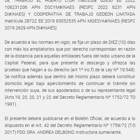
DE TRABAJO EL HUERTO LTDA matrícula 62830 EE 2022
106231206 APN DSCYM#INAES (RESFC 2022 6231 APN
DI#INAES) Y COOPERATIVA DE TRABAJO GEDEON LIMITADA
matrícula 28722 EE 2019 93052535 APN MGESYA#INAES (RESFC
2019 2629 APN DI#INAES)
De acuerdo a las normas en vigor, se fija un plazo de DIEZ (10) días
con más los ampliatorios que por derecho correspondan en razón
de la distancia para aquellas entidades fuera del radio urbano de la
Capital Federal, para que presente el descargo y ofrezca las
pruebas que hagan a su derecho (art 1º inc.f) de la Ley Nº 19.549).
Se notifica además que dentro del mismo plazo deberá constituir
domicilio legal bajo apercibimiento de continuar el trámite sin
intervención suya, de sus apoderados o de su representante legal
(Arts.19, 20, 20, 21 y 22 del Decreto Reglamentario Nº 1752/72 TO
1991).
El presente deberá publicarse en el Boletín Oficial, de acuerdo a lo
dispuesto en el Art. 42 del Decreto Reglamentario Nº 1759/72 (T.O
2017) FDO: DRA. ANDREA DELBONO. Instructora sumariante.