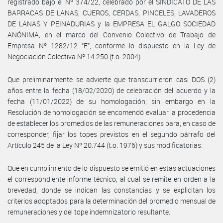
registrado bajo el Nº 374/22, celebrado por el SINDICATO DE LAS
BARRACAS DE LANAS, CUEROS, CERDAS, PINCELES, LAVADEROS
DE LANAS Y PEINADURIAS y la EMPRESA EL GALGO SOCIEDAD
ANÓNIMA, en el marco del Convenio Colectivo de Trabajo de
Empresa Nº 1282/12 “E”, conforme lo dispuesto en la Ley de
Negociación Colectiva Nº 14.250 (t.o. 2004).
Que preliminarmente se advierte que transcurrieron casi DOS (2)
años entre la fecha (18/02/2020) de celebración del acuerdo y la
fecha (11/01/2022) de su homologación; sin embargo en la
Resolución de homologación se encomendó evaluar la procedencia
de establecer los promedios de las remuneraciones para, en caso de
corresponder, fijar los topes previstos en el segundo párrafo del
Artículo 245 de la Ley Nº 20.744 (t.o. 1976) y sus modificatorias.
Que en cumplimiento de lo dispuesto se emitió en estas actuaciones
el correspondiente informe técnico, al cual se remite en orden a la
brevedad, donde se indican las constancias y se explicitan los
criterios adoptados para la determinación del promedio mensual de
remuneraciones y del tope indemnizatorio resultante.