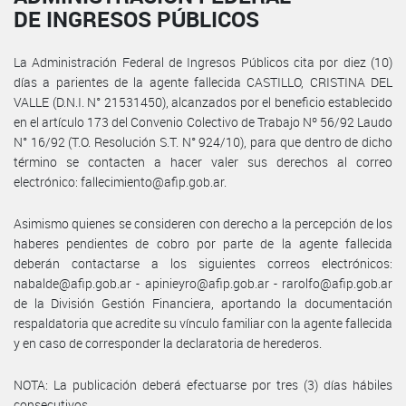
DE INGRESOS PÚBLICOS
La Administración Federal de Ingresos Públicos cita por diez (10)
días a parientes de la agente fallecida CASTILLO, CRISTINA DEL
VALLE (D.N.I. N° 21531450), alcanzados por el beneficio establecido
en el artículo 173 del Convenio Colectivo de Trabajo Nº 56/92 Laudo
N° 16/92 (T.O. Resolución S.T. N° 924/10), para que dentro de dicho
término se contacten a hacer valer sus derechos al correo
electrónico: fallecimiento@afip.gob.ar.
Asimismo quienes se consideren con derecho a la percepción de los
haberes pendientes de cobro por parte de la agente fallecida
deberán contactarse a los siguientes correos electrónicos:
nabalde@afip.gob.ar - apinieyro@afip.gob.ar - rarolfo@afip.gob.ar
de la División Gestión Financiera, aportando la documentación
respaldatoria que acredite su vínculo familiar con la agente fallecida
y en caso de corresponder la declaratoria de herederos.
NOTA: La publicación deberá efectuarse por tres (3) días hábiles
consecutivos.