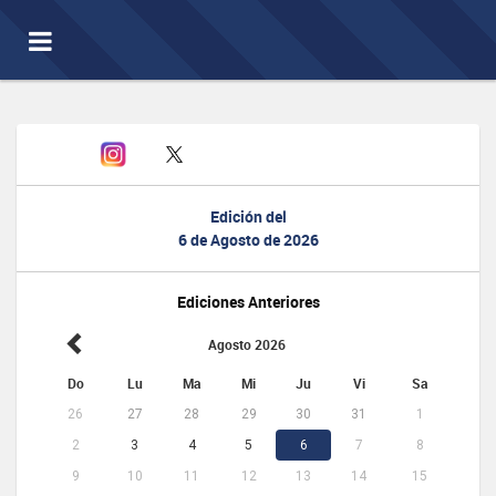
Toggle
navigation
Edición del
6 de Agosto de 2026
Ediciones Anteriores
Agosto 2026
Do
Lu
Ma
Mi
Ju
Vi
Sa
26
27
28
29
30
31
1
2
3
4
5
6
7
8
9
10
11
12
13
14
15