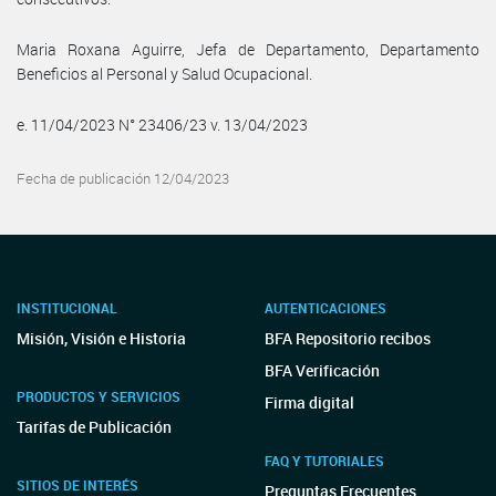
Maria Roxana Aguirre, Jefa de Departamento, Departamento
Beneficios al Personal y Salud Ocupacional.
e. 11/04/2023 N° 23406/23 v. 13/04/2023
Fecha de publicación 12/04/2023
INSTITUCIONAL
AUTENTICACIONES
Misión, Visión e Historia
BFA Repositorio recibos
BFA Verificación
PRODUCTOS Y SERVICIOS
Firma digital
Tarifas de Publicación
FAQ Y TUTORIALES
SITIOS DE INTERÉS
Preguntas Frecuentes