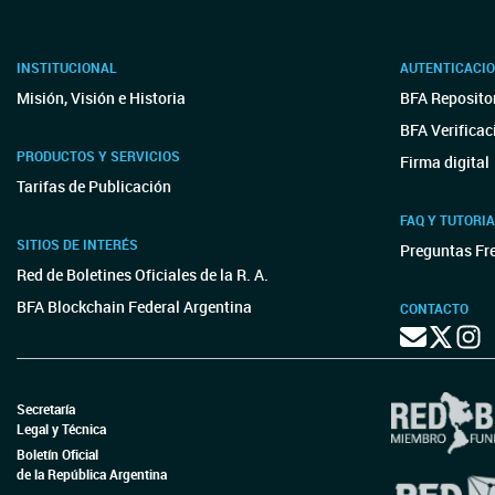
INSTITUCIONAL
AUTENTICACI
Misión, Visión e Historia
BFA Repositor
BFA Verificac
PRODUCTOS Y SERVICIOS
Firma digital
Tarifas de Publicación
FAQ Y TUTORI
SITIOS DE INTERÉS
Preguntas Fr
Red de Boletines Oficiales de la R. A.
BFA Blockchain Federal Argentina
CONTACTO
Secretaría
Legal y Técnica
Boletín Oficial
de la República Argentina