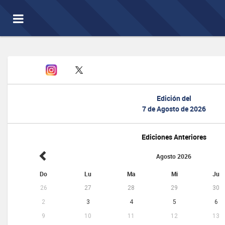
Toggle
navigation
Edición del
7 de Agosto de 2026
Ediciones Anteriores
Agosto 2026
Do
Lu
Ma
Mi
Ju
26
27
28
29
30
2
3
4
5
6
9
10
11
12
13