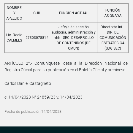
NOMBRE
FUNCIÓN
Y
CUIL
FUNCIÓN ACTUAL
ASIGNADA
APELLIDO
Jefe/a de sección
Director/a Int. -
auditoría, administración y
DIR. DE
Lic. Rocío
27303078814
rrhh - SEC. DESARROLLO
COMUNICACIÓN
CALMELS
DE CONTENIDOS (DE
ESTRATÉGICA
CMUN)
(SDG SEC)
ARTÍCULO 2º.- Comuníquese, dese a la Dirección Nacional del
Registro Oficial para su publicación en el Boletín Oficial y archívese.
Carlos Daniel Castagneto
e. 14/04/2023 N° 24859/23 v. 14/04/2023
Fecha de publicación 14/04/2023