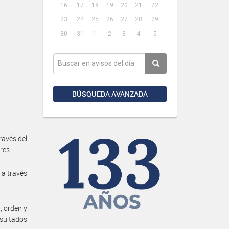
16
17
18
19
20
21
22
23
24
25
26
27
28
29
30
31
1
2
3
4
5
BÚSQUEDA AVANZADA
ravés del
res.
 a través
, orden y
sultados