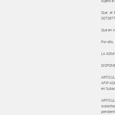
sujeto a
Que, el
007287
Que en v
Por ello,
LA ADM
DISPONE
ARTICUL
AFIP-AD
en Subas
ARTICUL
subasta
pendien