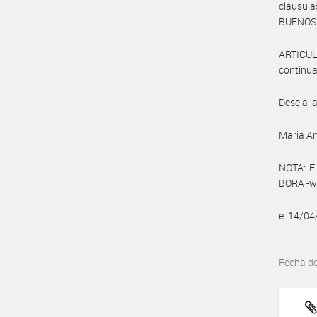
cláusul
BUENOS 
ARTICULO
continua
Dese a l
Maria A
NOTA: El
BORA -ww
e. 14/0
Fecha d