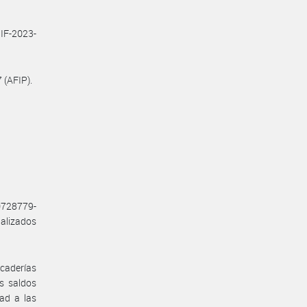
IF-2023-
 (AFIP).
0728779-
alizados
caderías
s saldos
ad a las