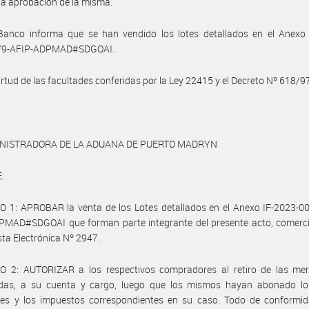
 la aprobación de la misma.
 Banco informa que se han vendido los lotes detallados en el Anexo 
79-AFIP-ADPMAD#SDGOAI.
irtud de las facultades conferidas por la Ley 22415 y el Decreto Nº 618/97
INISTRADORA DE LA ADUANA DE PUERTO MADRYN
:
O 1: APROBAR la venta de los Lotes detallados en el Anexo IF-2023-0
PMAD#SDGOAI que forman parte integrante del presente acto, comerci
ta Electrónica Nº 2947.
O 2: AUTORIZAR a los respectivos compradores al retiro de las mer
das, a su cuenta y cargo, luego que los mismos hayan abonado lo
tes y los impuestos correspondientes en su caso. Todo de conformid