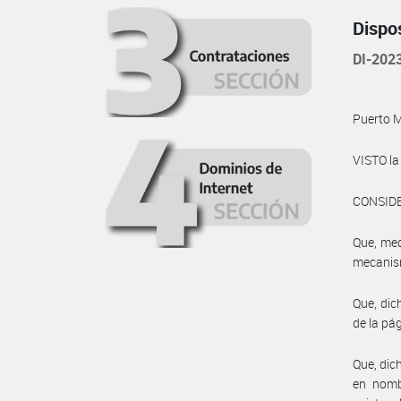
Dispo
DI-202
Puerto 
VISTO l
CONSID
Que, med
mecanism
Que, dic
de la pá
Que, dic
en nomb