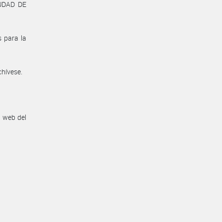
IUDAD DE
 para la
chívese.
n web del