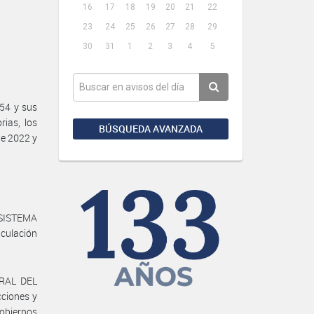
16
17
18
19
20
21
22
23
24
25
26
27
28
29
30
31
1
2
3
4
5
54 y sus
rias, los
BÚSQUEDA AVANZADA
de 2022 y
l SISTEMA
culación
GRAL DEL
ciones y
obiernos