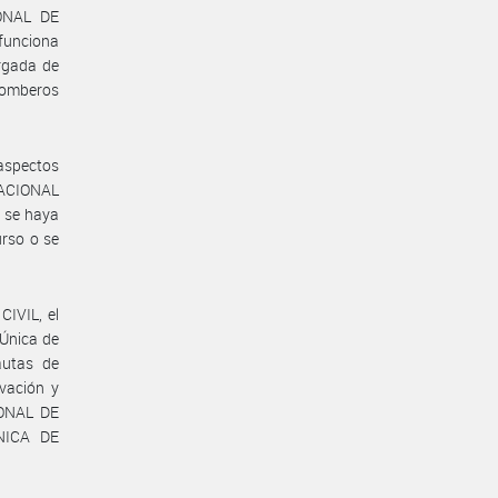
IONAL DE
 funciona
rgada de
Bomberos
 aspectos
NACIONAL
 se haya
urso o se
IVIL, el
Única de
autas de
vación y
IONAL DE
NICA DE