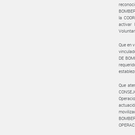
reconoc
BOMBEROS
la COOR
activar
Voluntar
Que en v
vincula
DE BOMB
requerid
establez
Que ate
CONSEJO
Operaci
actuaci
moviliz
BOMBER
OPERAC