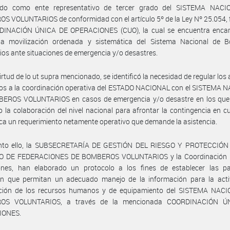
ido como ente representativo de tercer grado del SISTEMA NAC
 VOLUNTARIOS de conformidad con el artículo 5º de la Ley Nº 25.054,
DINACIÓN ÚNICA DE OPERACIONES (CUO), la cual se encuentra enca
 la movilización ordenada y sistemática del Sistema Nacional de 
ios ante situaciones de emergencia y/o desastres.
irtud de lo ut supra mencionado, se identificó la necesidad de regular los
dos a la coordinación operativa del ESTADO NACIONAL con el SISTEMA 
EROS VOLUNTARIOS en casos de emergencia y/o desastre en los que
o la colaboración del nivel nacional para afrontar la contingencia en c
ca un requerimiento netamente operativo que demande la asistencia.
nto ello, la SUBSECRETARÍA DE GESTIÓN DEL RIESGO Y PROTECCIÓN C
 DE FEDERACIONES DE BOMBEROS VOLUNTARIOS y la Coordinación 
ones, han elaborado un protocolo a los fines de establecer las p
ón que permitan un adecuado manejo de la información para la acti
ación de los recursos humanos y de equipamiento del SISTEMA NAC
OS VOLUNTARIOS, a través de la mencionada COORDINACIÓN Ú
IONES.