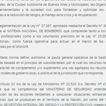
ales, de la Ciudad Autónoma de Buenos Aires y Municipales, las Organ
rnamentales y la sociedad civil, para fortalecer y optimizar las 
s a la reducción de riesgos, el manejo de la crisis y la recuperación.
eglamentación de la Ley N° 27.287, aprobada mediante el Decreto N° 
ra al SISTEMA NACIONAL DE BOMBEROS -que comprende tanto a los
es profesionales como a los voluntarios previstos en la Ley N° 25.0
atorias-, como fuerza operativa para actuar en el marco de las 
das por el SINAGIR.
itada norma define, asimismo, la pauta general operativa de la Gest
a basada en el principio de subsidiariedad, por el cual los recursos n
carácter de complemento y/o suplemento una vez agotados los recurso
 niveles de gobierno local, a solicitud de la jurisdicción que corresponda.
rtículo 22 bis de la Ley de Ministerios Nº 22.520 (t.o. Decreto Nº 
ece que es competencia del MINISTERIO DE SEGURIDAD entende
ación de las acciones tendientes a solucionar situaciones extraordi
cias que se produzcan en el territorio de la Nación, así como del
L DE GESTIÓN INTEGRAL DEL RIESGO Y LA PROTECCIÓN CIVIL creado po