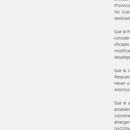
Provinci
No Gube
destinada
Que la R
conside
oficial
modific
desplega
Que la c
Respuest
tienen 
distintos
Que el a
establ
coordin
emergen
NACIONA