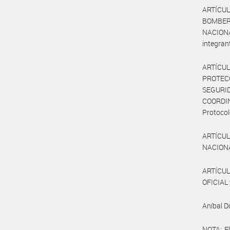
ARTÍCUL
BOMBER
NACION
integran
ARTÍCU
PROTECC
SEGURID
COORDIN
Protocol
ARTÍCULO
NACION
ARTÍCUL
OFICIAL 
Aníbal 
NOTA: El