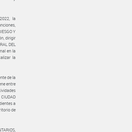
2022, la
nciones,
RIESGO Y
, dirigir
GRAL DEL
al en la
alizar la
te de la
ne entre
tividades
la CIUDAD
dientes a
itorio de
TARIOS,