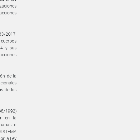
izaciones
acciones
383/2017,
 cuerpos
54 y sus
acciones
ión de la
acionales
s de los
438/1992)
r en la
narias o
 SISTEMA
r la Ley