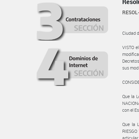
Resol
RESOL
Ciudad 
VISTO e
modifica
Decretos
sus modi
CONSID
Que la L
NACIONA
con el E
Que la 
RIESGO Y
articul