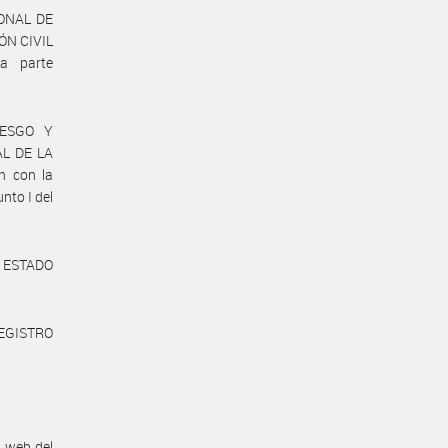
IONAL DE
N CIVIL
a parte
IESGO Y
AL DE LA
n con la
to I del
al ESTADO
REGISTRO
n web del