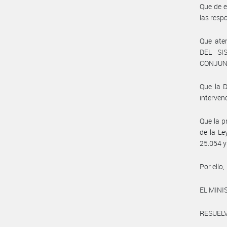
Que de e
las resp
Que ate
DEL SI
CONJUNT
Que la 
interven
Que la p
de la Le
25.054 y
Por ello,
EL MINI
RESUELV