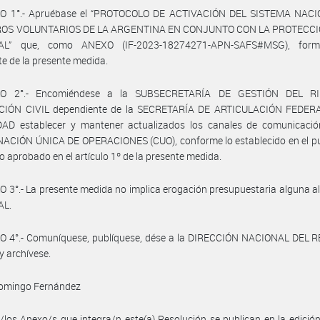
O 1°.- Apruébase el “PROTOCOLO DE ACTIVACIÓN DEL SISTEMA NAC
OS VOLUNTARIOS DE LA ARGENTINA EN CONJUNTO CON LA PROTECCIÓ
AL” que, como ANEXO (IF-2023-18274271-APN-SAFS#MSG), form
te de la presente medida.
LO 2°.- Encomiéndese a la SUBSECRETARÍA DE GESTIÓN DEL R
IÓN CIVIL dependiente de la SECRETARÍA DE ARTICULACIÓN FEDER
AD establecer y mantener actualizados los canales de comunicació
ACIÓN ÚNICA DE OPERACIONES (CUO), conforme lo establecido en el pun
o aprobado en el artículo 1º de la presente medida.
 3°.- La presente medida no implica erogación presupuestaria alguna 
AL.
O 4°.- Comuníquese, publíquese, dése a la DIRECCIÓN NACIONAL DEL 
y archívese.
Domingo Fernández
/los Anexo/s que integra/n este(a) Resolución se publican en la edició