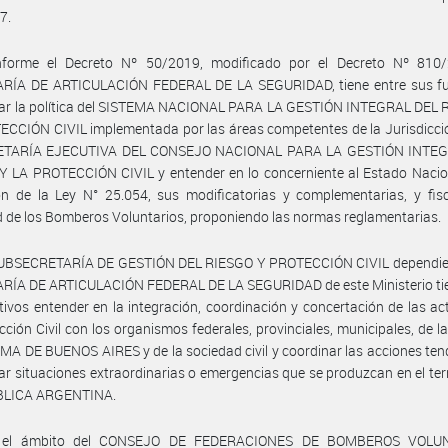
7.
forme el Decreto Nº 50/2019, modificado por el Decreto Nº 810/
RÍA DE ARTICULACIÓN FEDERAL DE LA SEGURIDAD, tiene entre sus fu
sar la política del SISTEMA NACIONAL PARA LA GESTIÓN INTEGRAL DEL 
CCIÓN CIVIL implementada por las áreas competentes de la Jurisdicción
ETARÍA EJECUTIVA DEL CONSEJO NACIONAL PARA LA GESTIÓN INTE
 LA PROTECCIÓN CIVIL y entender en lo concerniente al Estado Nacion
ón de la Ley N° 25.054, sus modificatorias y complementarias, y fisc
d de los Bomberos Voluntarios, proponiendo las normas reglamentarias.
SUBSECRETARÍA DE GESTIÓN DEL RIESGO Y PROTECCIÓN CIVIL dependien
RÍA DE ARTICULACIÓN FEDERAL DE LA SEGURIDAD de este Ministerio tie
tivos entender en la integración, coordinación y concertación de las ac
cción Civil con los organismos federales, provinciales, municipales, de 
 DE BUENOS AIRES y de la sociedad civil y coordinar las acciones ten
ar situaciones extraordinarias o emergencias que se produzcan en el terr
BLICA ARGENTINA.
 el ámbito del CONSEJO DE FEDERACIONES DE BOMBEROS VOLUN