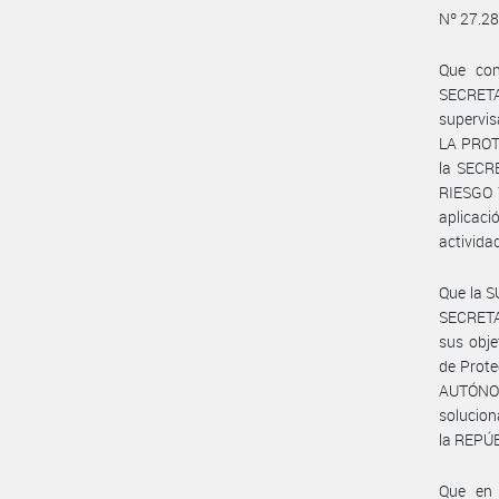
Nº 27.28
Que con
SECRETA
supervi
LA PROTE
la SECR
RIESGO Y
aplicaci
activida
Que la 
SECRETA
sus obje
de Prote
AUTÓNOMA
solucion
la REPÚ
Que en