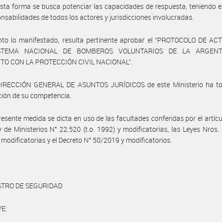
sta forma se busca potenciar las capacidades de respuesta, teniendo 
onsabilidades de todos los actores y jurisdicciones involucradas.
nto lo manifestado, resulta pertinente aprobar el “PROTOCOLO DE AC
STEMA NACIONAL DE BOMBEROS VOLUNTARIOS DE LA ARGEN
O CON LA PROTECCIÓN CIVIL NACIONAL”.
DIRECCIÓN GENERAL DE ASUNTOS JURÍDICOS de este Ministerio ha t
ción de su competencia.
resente medida se dicta en uso de las facultades conferidas por el artícu
y de Ministerios N° 22.520 (t.o. 1992) y modificatorias, las Leyes Nros.
 modificatorias y el Decreto N° 50/2019 y modificatorios.
STRO DE SEGURIDAD
E: