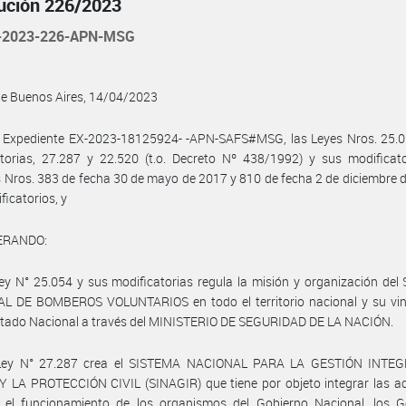
ución 226/2023
-2023-226-APN-MSG
de Buenos Aires, 14/04/2023
l Expediente EX-2023-18125924- -APN-SAFS#MSG, las Leyes Nros. 25.0
torias, 27.287 y 22.520 (t.o. Decreto Nº 438/1992) y sus modificato
 Nros. 383 de fecha 30 de mayo de 2017 y 810 de fecha 2 de diciembre 
ficatorios, y
ERANDO:
ey N° 25.054 y sus modificatorias regula la misión y organización de
L DE BOMBEROS VOLUNTARIOS en todo el territorio nacional y su vin
stado Nacional a través del MINISTERIO DE SEGURIDAD DE LA NACIÓN.
Ley N° 27.287 crea el SISTEMA NACIONAL PARA LA GESTIÓN INTE
 LA PROTECCIÓN CIVIL (SINAGIR) que tiene por objeto integrar las ac
ar el funcionamiento de los organismos del Gobierno Nacional, los G