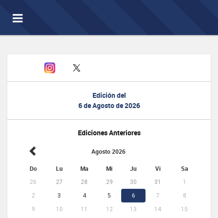
Toggle
navigation
Edición del
6 de Agosto de 2026
Ediciones Anteriores
Agosto 2026
Do
Lu
Ma
Mi
Ju
Vi
Sa
26
27
28
29
30
31
1
2
3
4
5
6
7
8
9
10
11
12
13
14
15