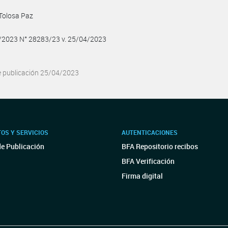
 Tolosa Paz
4/2023 N° 28283/23 v. 25/04/2023
e publicación 25/04/2023
OS Y SERVICIOS
AUTENTICACIONES
de Publicación
BFA Repositorio recibos
BFA Verificación
Firma digital