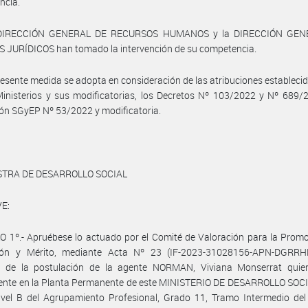
ncia.
 DIRECCIÓN GENERAL DE RECURSOS HUMANOS y la DIRECCIÓN GEN
 JURÍDICOS han tomado la intervención de su competencia.
resente medida se adopta en consideración de las atribuciones establecid
inisterios y sus modificatorias, los Decretos Nº 103/2022 y Nº 689/
ón SGyEP Nº 53/2022 y modificatoria.
STRA DE DESARROLLO SOCIAL
E:
 1º.- Apruébese lo actuado por el Comité de Valoración para la Prom
ión y Mérito, mediante Acta Nº 23 (IF-2023-31028156-APN-DGRR
o de la postulación de la agente NORMAN, Viviana Monserrat quien
ente en la Planta Permanente de este MINISTERIO DE DESARROLLO SOCI
ivel B del Agrupamiento Profesional, Grado 11, Tramo Intermedio del