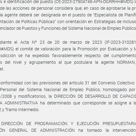
tos e identificación del puesto (CE-2023-27904746-APN-DGRRHH#MDS) l
de las acciones de personal considera que, en caso de aprobarse la 
, la agente deberá ser designada en el puesto de “Especialista de Planif
tación de Políticas Públicas” con orientación en Estrategias de Inclusi
nclador de Puestos y Funciones del Sistema Nacional de Empleo Público
diante el Acta Nº 23 de 20 de marzo de 2023 (IF-2023-310281
MDS) el comité de valoración para la Promoción por Evaluación y M
risdicción se ha expedido favorablemente respecto del cumplimient
tos del nivel y agrupamiento al que postulara la agente NORMAN,
at.
onformidad con las previsiones del artículo 31 del Convenio Colectivo 
 Personal del Sistema Nacional de Empleo Público, homologado por
/2008 y modificatorios, la DIRECCIÓN DE DESARROLLO DE CAPAC
 ADMINISTRATIVA ha determinado que corresponde se asigne a l
 y Tramo Intermedio.
 DIRECCIÓN DE PROGRAMACIÓN Y EJECUCIÓN PRESUPUESTARI
IÓN GENERAL DE ADMINISTRACIÓN ha tomado la intervenció