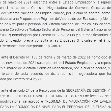
6 de mayo de 2021 suscripta entre el Estado Empleador y la repres
 en el marco de la Comisión Negociadora del Convenio Colectivo de
l del Sistema Nacional de Empleo Público, por la cual se acordó, como
 elaborar una Propuesta de Régimen de Valoración por Evaluación y Mérit
n de Nivel para el personal del Sistema Nacional de Empleo Público co
nvenio Colectivo de Trabajo Sectorial del Personal del Sistema Nacional 
(SINEP) homologado por Decreto Nº 2098/2008 y sus modificatorios, p
ado Empleador previa consulta a las Entidades Sindicales en el ámbi
 Permanente de Interpretación y Carrera.
iante el Decreto Nº 103 de fecha 2 de marzo de 2022 se homologó el
 de noviembre de 2021 suscripta entre el Estado Empleador y la repre
en el marco de la citada Comisión Negociadora, por la cual se acordó, sus
a tercera del acta acuerdo de dicha comisión negociadora que ha
ada por Decreto Nº 415/21.
iante el artículo 2º de la Resolución de la SECRETARÍA DE GESTIÓN 
 de la JEFATURA DE GABINETE DE MINISTROS Nº 53 de fecha 22 de 
modificatoria, se aprobó el “RÉGIMEN DE VALORACIÓN POR EVAL
 PARA LA PROMOCIÓN DE NIVEL PARA EL PERSONAL DEL SISTEMA N