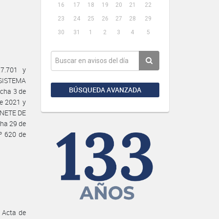
16
17
18
19
20
21
22
23
24
25
26
27
28
29
30
31
1
2
3
4
5
7.701 y
 SISTEMA
BÚSQUEDA AVANZADA
cha 3 de
de 2021 y
INETE DE
cha 29 de
º 620 de
 Acta de