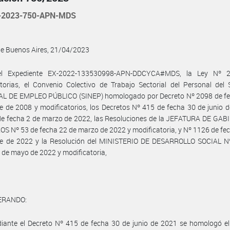
-2023-750-APN-MDS
de Buenos Aires, 21/04/2023
el Expediente EX-2022-133530998-APN-DDCYCA#MDS, la Ley Nº 2
torias, el Convenio Colectivo de Trabajo Sectorial del Personal del
L DE EMPLEO PÚBLICO (SINEP) homologado por Decreto Nº 2098 de fe
e de 2008 y modificatorios, los Decretos Nº 415 de fecha 30 de junio 
de fecha 2 de marzo de 2022, las Resoluciones de la JEFATURA DE GAB
S Nº 53 de fecha 22 de marzo de 2022 y modificatoria, y Nº 1126 de fe
re de 2022 y la Resolución del MINISTERIO DE DESARROLLO SOCIAL N
 de mayo de 2022 y modificatoria,
ERANDO:
iante el Decreto Nº 415 de fecha 30 de junio de 2021 se homologó el