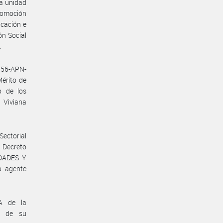
a unidad
promoción
icación e
ón Social
.
56-APN-
érito de
o de los
 Viviana
Sectorial
 Decreto
IDADES Y
a agente
A de la
n de su