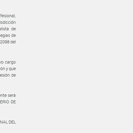
fesional,
isdicción
lista de
tegias de
 2098 del
vo cargo
ión y que
sesión de
ente será
TERIO DE
IONAL DEL