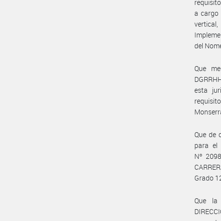
requisi
a cargo 
vertical
Implemen
del Nome
Que me
DGRRHH#
esta ju
requisi
Monserr
Que de c
para el
Nº 2098
CARRERA
Grado 12
Que la
DIRECC