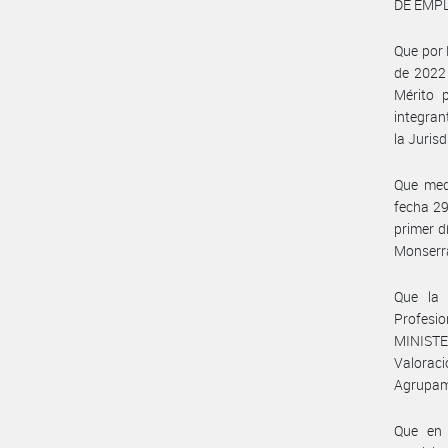
DE EMPL
Que por
de 2022 
Mérito 
integran
la Jurisd
Que med
fecha 29
primer d
Monserr
Que la 
Profesio
MINISTE
Valorac
Agrupami
Que en 