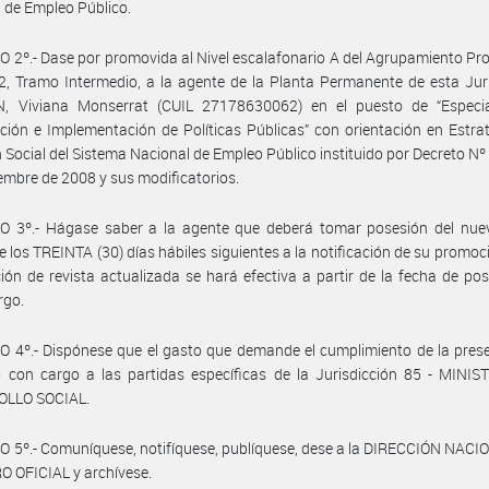
 de Empleo Público.
 2º.- Dase por promovida al Nivel escalafonario A del Agrupamiento Pro
, Tramo Intermedio, a la agente de la Planta Permanente de esta Jur
 Viviana Monserrat (CUIL 27178630062) en el puesto de “Especia
ación e Implementación de Políticas Públicas” con orientación en Estra
n Social del Sistema Nacional de Empleo Público instituido por Decreto Nº
iembre de 2008 y sus modificatorios.
O 3º.- Hágase saber a la agente que deberá tomar posesión del nue
e los TREINTA (30) días hábiles siguientes a la notificación de su promoc
ción de revista actualizada se hará efectiva a partir de la fecha de po
rgo.
 4º.- Dispónese que el gasto que demande el cumplimiento de la pres
 con cargo a las partidas específicas de la Jurisdicción 85 - MINIS
LLO SOCIAL.
 5º.- Comuníquese, notifíquese, publíquese, dese a la DIRECCIÓN NAC
 OFICIAL y archívese.