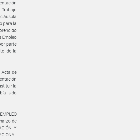
entación
 Trabajo
 cláusula
o para la
mprendido
de Empleo
or parte
to de la
 Acta de
sentación
tituir la
bía sido
Y EMPLEO
marzo de
UACIÓN Y
ACIONAL