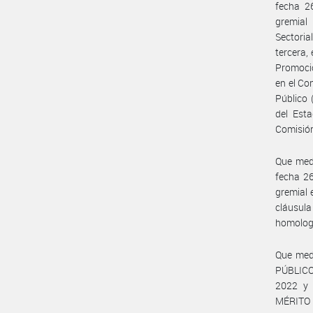
fecha 2
gremial
Sectoria
tercera,
Promoció
en el Co
Público 
del Est
Comisión
Que med
fecha 26
gremial 
cláusul
homolog
Que med
PÚBLICO
2022 y 
MÉRITO