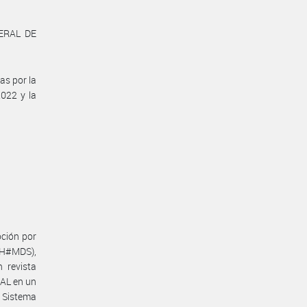
ERAL DE
as por la
2022 y la
oción por
HH#MDS),
 revista
AL en un
 Sistema