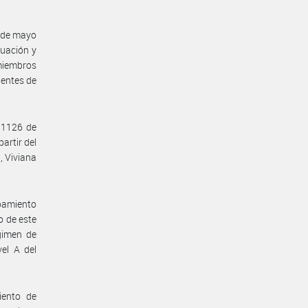
 de mayo
luación y
miembros
nentes de
 1126 de
artir del
, Viviana
pamiento
o de este
gimen de
el A del
iento de