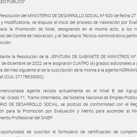
EO PÚBLICO”.
 Resolución del MINISTERIO DE DESARROLLO SOCIAL Nº 620 de fecha 27
y modificatoria, se dispuso el inicio del proceso de Valoración por Eva
para la Promoción de Nivel, designando en el mismo acto, a los 
tes del Comité de Valoración, y al Secretario Técnico Administrativo perti
icción.
iante la Resolución de la JEFATURA DE GABINETE DE MINISTROS Nº
 de diciembre de 2022 se le asignaron CUATRO (4) grados adicionales a p
ía del mes siguiente al de la suscripción de la misma a la agente NORMAN
at (CUIL 27178630062).
mencionada agente revista actualmente en el Nivel B del Agru
nal, Grado 11, Tramo Intermedio, del Sistema Nacional de Empleo Públic
RIO DE DESARROLLO SOCIAL, se postuló de conformidad con el Ré
ión para la Promoción por Evaluación y Mérito para ascender al Niv
ento Profesional del SINEP.
oportunidad de suscribir el formulario de certificación de cumplim