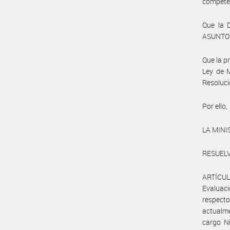
compete
Que la
ASUNTOS
Que la p
Ley de M
Resoluci
Por ello,
LA MINI
RESUELV
ARTÍCULO
Evaluac
respect
actualm
cargo N