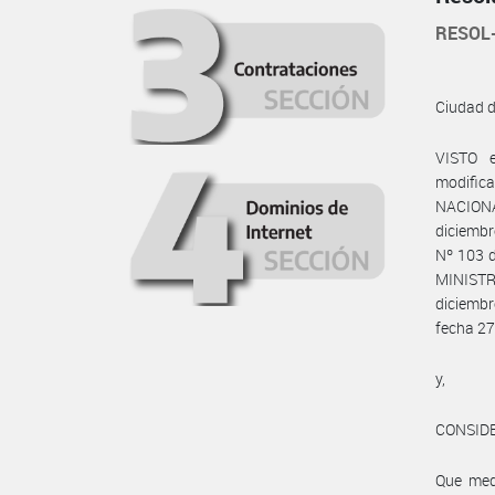
RESOL
Ciudad 
VISTO 
modifica
NACIONA
diciembr
Nº 103 
MINISTRO
diciemb
fecha 27
y,
CONSID
Que med