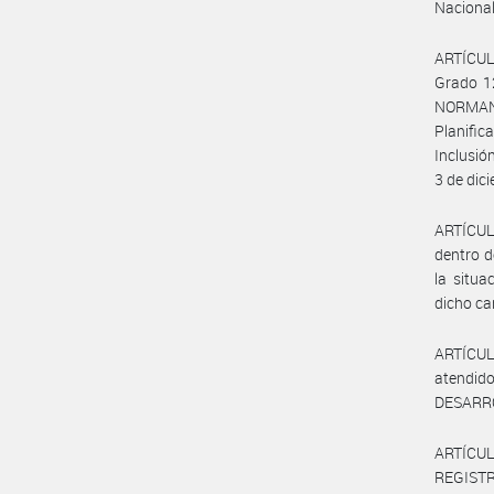
Nacional
ARTÍCULO
Grado 12
NORMAN,
Planific
Inclusió
3 de dic
ARTÍCUL
dentro d
la situa
dicho ca
ARTÍCULO
atendido
DESARRO
ARTÍCULO
REGISTRO