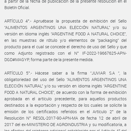
a partir de la fecha de publicación de la presente resolución en el
Boletín Oficial.
ARTÍCULO 4°.- Apruébase la propuesta de exhibición del Sello
“ALIMENTOS ARGENTINOS UNA ELECCIÓN NATURAL” y/o su
versión en idioma inglés “ARGENTINE FOOD A NATURAL CHOICE”,
en las muestras de rótulo y/o elementos de “packaging” del
producto para el cual se concede el derecho de uso del Sello y que
como Adjunto registrado con el N° IF-2022-19667625-APN-
DGD#MAGYP, forma parte de la presente medida.
ARTÍCULO 5°.- Hácese saber a la firma “JUVIAR S.A “, la
obligatoriedad del uso del Sello “ALIMENTOS ARGENTINOS UNA
ELECCIÓN NATURAL” y/o su versión en idioma inglés “ARGENTINE
FOOD A NATURAL CHOICE”, de acuerdo con la forma de exhibición
aprobada en el artículo precedente, para aquellos productos
destinados a la exportación y respecto de los cuales se solicite la
emisión de los certificados referidos en el Artículo 2° de la
Resolución N° RESOL-2017-90-APN-MA de fecha 12 de abril de
2017 del ex-MINISTERIO DE AGROINDUSTRIA y su modificatoria, a
los efectos del reintegro adicional establecido por el Artículo 4° del