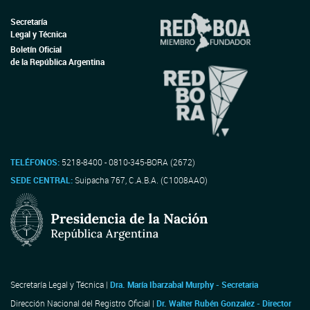
Secretaría
Legal y Técnica
Boletín Oficial
de la República Argentina
TELÉFONOS:
5218-8400 - 0810-345-BORA (2672)
SEDE CENTRAL:
Suipacha 767, C.A.B.A. (C1008AAO)
Secretaría Legal y Técnica |
Dra. María Ibarzabal Murphy - Secretaria
Dirección Nacional del Registro Oficial |
Dr. Walter Rubén Gonzalez - Director