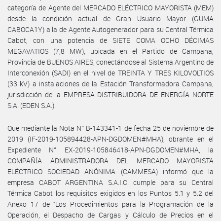
categoría de Agente del MERCADO ELÉCTRICO MAYORISTA (MEM)
desde la condición actual de Gran Usuario Mayor (GUMA
CABOCA1Y) a la de Agente Autogenerador para su Central Térmica
Cabot, con una potencia de SIETE COMA OCHO DÉCIMAS
MEGAVATIOS (7,8 MW), ubicada en el Partido de Campana,
Provincia de BUENOS AIRES, conectándose al Sistema Argentino de
Interconexión (SADI) en el nivel de TREINTA Y TRES KILOVOLTIOS
(33 kV) a instalaciones de la Estación Transformadora Campana,
jurisdicción de la EMPRESA DISTRIBUIDORA DE ENERGÍA NORTE
S.A. (EDEN S.A.).
Que mediante la Nota N° B-143341-1 de fecha 25 de noviembre de
2019 (IF-2019-105894428-APN-DGDOMEN#MHA), obrante en el
Expediente N° EX-2019-105846418-APN-DGDOMEN#MHA, la
COMPAÑÍA ADMINISTRADORA DEL MERCADO MAYORISTA
ELÉCTRICO SOCIEDAD ANÓNIMA (CAMMESA) informó que la
empresa CABOT ARGENTINA S.A.I.C. cumple para su Central
Térmica Cabot los requisitos exigidos en los Puntos 5.1 y 5.2 del
Anexo 17 de “Los Procedimientos para la Programación de la
Operación, el Despacho de Cargas y Cálculo de Precios en el