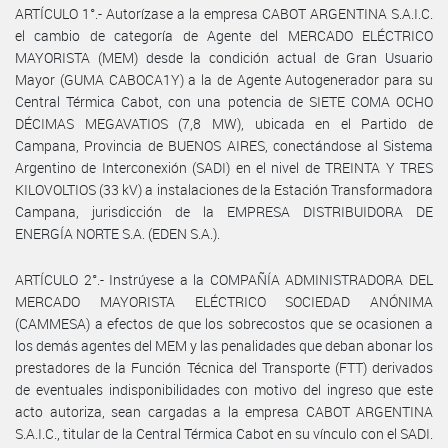
ARTÍCULO 1°.- Autorízase a la empresa CABOT ARGENTINA S.A.I.C.
el cambio de categoría de Agente del MERCADO ELÉCTRICO
MAYORISTA (MEM) desde la condición actual de Gran Usuario
Mayor (GUMA CABOCA1Y) a la de Agente Autogenerador para su
Central Térmica Cabot, con una potencia de SIETE COMA OCHO
DÉCIMAS MEGAVATIOS (7,8 MW), ubicada en el Partido de
Campana, Provincia de BUENOS AIRES, conectándose al Sistema
Argentino de Interconexión (SADI) en el nivel de TREINTA Y TRES
KILOVOLTIOS (33 kV) a instalaciones de la Estación Transformadora
Campana, jurisdicción de la EMPRESA DISTRIBUIDORA DE
ENERGÍA NORTE S.A. (EDEN S.A.).
ARTÍCULO 2°.- Instrúyese a la COMPAÑÍA ADMINISTRADORA DEL
MERCADO MAYORISTA ELÉCTRICO SOCIEDAD ANÓNIMA
(CAMMESA) a efectos de que los sobrecostos que se ocasionen a
los demás agentes del MEM y las penalidades que deban abonar los
prestadores de la Función Técnica del Transporte (FTT) derivados
de eventuales indisponibilidades con motivo del ingreso que este
acto autoriza, sean cargadas a la empresa CABOT ARGENTINA
S.A.I.C., titular de la Central Térmica Cabot en su vínculo con el SADI.