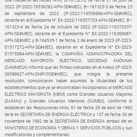
2022 (IF-2022-78336292-APN-SE#MEC), B–161323-3 de fecha 23
de septiembre de 2022 (IF-2022-116556999-APN-SE#MEC),
obrante en el Expediente N° EX-2022-116557703-APN-SE#MEC, B–
161323-4 de fecha 24 de octubre de 2022 (IF-2022-116370337-
APN-SE#MEC), obrante en el Expediente N° EX-2022-116369087-
APN-SE#MEC y B-164535-1 de fecha 2 de enero de 2023 (IF-2023-
01517272-APN-SE#MEC), obrante en el Expediente N° EX-2023-
01515084-APN-SE#MEC, la COMPAÑÍA ADMINISTRADORA DEL
MERCADO MAYORISTA ELÉCTRICO SOCIEDAD ANÓNIMA
(CAMMESA) informó que las firmas indicadas en el Anexo (IF-2023-
26599627-APN-DNRYDSE#MEC), que integra la presente
resolución, comunicaron haber asumido la titularidad de los
establecimientos que ya se encontraban incorporados al MERCADO
ELÉCTRICO MAYORISTA (MEM) como Grandes Usuarios Mayores
(GUMAs) y Grandes Usuarios Menores (GUMEs), conforme lo
establecen las Resoluciones Nros. 61 de fecha 29 de abril de 1992
de la ex SECRETARÍA DE ENERGÍA ELÉCTRICA y 137 de fecha 30 de
noviembre de 1992 de la SECRETARÍA DE ENERGÍA ambas del ex
MINISTERIO DE ECONOMÍA Y OBRAS Y SERVICIOS PÚBLICOS y sus
modificatorias y complementarias.