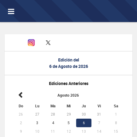
Toggle
navigation
Edición del
6 de Agosto de 2026
Ediciones Anteriores
Agosto 2026
Do
Lu
Ma
Mi
Ju
Vi
Sa
26
27
28
29
30
31
1
2
3
4
5
6
7
8
9
10
11
12
13
14
15