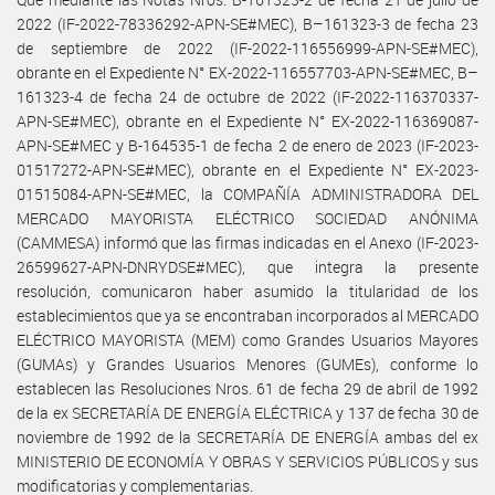
2022 (IF-2022-78336292-APN-SE#MEC), B–161323-3 de fecha 23
de septiembre de 2022 (IF-2022-116556999-APN-SE#MEC),
obrante en el Expediente N° EX-2022-116557703-APN-SE#MEC, B–
161323-4 de fecha 24 de octubre de 2022 (IF-2022-116370337-
APN-SE#MEC), obrante en el Expediente N° EX-2022-116369087-
APN-SE#MEC y B-164535-1 de fecha 2 de enero de 2023 (IF-2023-
01517272-APN-SE#MEC), obrante en el Expediente N° EX-2023-
01515084-APN-SE#MEC, la COMPAÑÍA ADMINISTRADORA DEL
MERCADO MAYORISTA ELÉCTRICO SOCIEDAD ANÓNIMA
(CAMMESA) informó que las firmas indicadas en el Anexo (IF-2023-
26599627-APN-DNRYDSE#MEC), que integra la presente
resolución, comunicaron haber asumido la titularidad de los
establecimientos que ya se encontraban incorporados al MERCADO
ELÉCTRICO MAYORISTA (MEM) como Grandes Usuarios Mayores
(GUMAs) y Grandes Usuarios Menores (GUMEs), conforme lo
establecen las Resoluciones Nros. 61 de fecha 29 de abril de 1992
de la ex SECRETARÍA DE ENERGÍA ELÉCTRICA y 137 de fecha 30 de
noviembre de 1992 de la SECRETARÍA DE ENERGÍA ambas del ex
MINISTERIO DE ECONOMÍA Y OBRAS Y SERVICIOS PÚBLICOS y sus
modificatorias y complementarias.